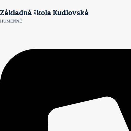
Preskočiť
:
Základná škola Kudlovská
na
Okresné
obsah
kolo
HUMENNÉ
dejepisnej
olympiády