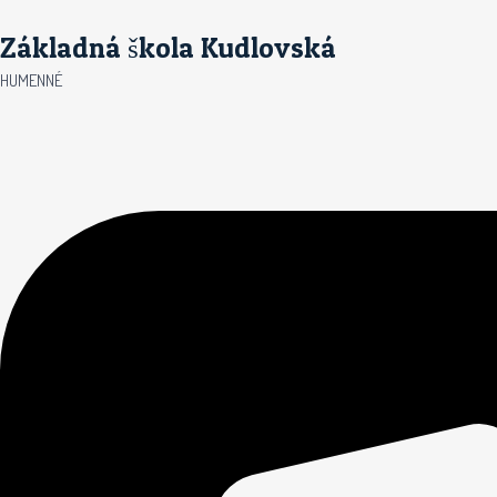
Preskočiť
Základná škola Kudlovská
na
obsah
HUMENNÉ