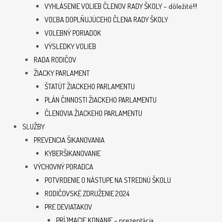
VYHLÁSENIE VOLIEB ČLENOV RADY ŠKOLY – dôležité!!!
VOĽBA DOPLŇUJÚCEHO ČLENA RADY ŠKOLY
VOLEBNÝ PORIADOK
VÝSLEDKY VOLIEB
RADA RODIČOV
ŽIACKY PARLAMENT
ŠTATÚT ŽIACKEHO PARLAMENTU
PLÁN ČINNOSTI ŽIACKEHO PARLAMENTU
ČLENOVIA ŽIACKEHO PARLAMENTU
SLUŽBY
PREVENCIA ŠIKANOVANIA
KYBERŠIKANOVANIE
VÝCHOVNÝ PORADCA
POTVRDENIE O NÁSTUPE NA STREDNÚ ŠKOLU
RODIČOVSKÉ ZDRUŽENIE 2024
PRE DEVIATAKOV
PRÍJMACIE KONANIE – prezentácia