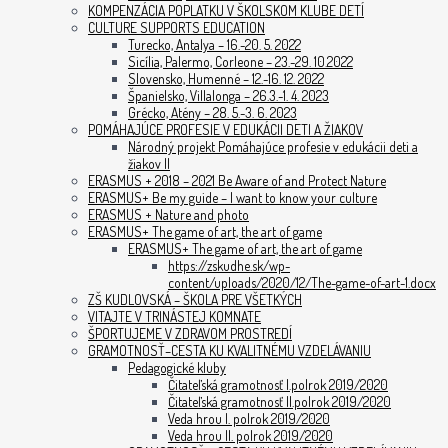
KOMPENZÁCIA POPLATKU V ŠKOLSKOM KLUBE DETÍ
CULTURE SUPPORTS EDUCATION
Turecko, Antalya – 16.-20. 5. 2022
Sicília, Palermo, Corleone – 23.-29. 10.2022
Slovensko, Humenné – 12.-16. 12. 2022
Španielsko, Villalonga – 26.3.-1. 4. 2023
Grécko, Atény – 28. 5.-3. 6. 2023
POMÁHAJÚCE PROFESIE V EDUKÁCII DETI A ŽIAKOV
Národný projekt Pomáhajúce profesie v edukácii deti a
žiakov II
ERASMUS + 2018 – 2021 Be Aware of and Protect Nature
ERASMUS+ Be my guide – I want to know your culture
ERASMUS + Nature and photo
ERASMUS+ The game of art, the art of game
ERASMUS+ The game of art, the art of game
https://zskudhe.sk/wp-
content/uploads/2020/12/The-game-of-art-1.docx
ZŠ KUDLOVSKÁ – ŠKOLA PRE VŠETKÝCH
VITAJTE V TRINÁSTEJ KOMNATE
ŠPORTUJEME V ZDRAVOM PROSTREDÍ
GRAMOTNOSŤ–CESTA KU KVALITNÉMU VZDELÁVANIU
Pedagogické kluby
Čitateľská gramotnosť I.polrok 2019/2020
Čitateľská gramotnosť II.polrok 2019/2020
Veda hrou I. polrok 2019/2020
Veda hrou II. polrok 2019/2020