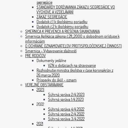
segregácie
ŠTANDARDY DORŽIAVANIA ZÁKAZU SEGREGÁCIE VO
VÝCHOVE A VZDELÁVANÍ
ZÁKAZ SEGREGÁCIE
Dodatok č.1 k školskému poriadku
Dodatok č.2 k školskému poriadku
SMERNICA K PREVENCII A RIEŠENIA ŠIKANOVANIA
Smernica Aplikácia zákona č.211_2000 o slobodnom prístupe k
informáciám
O OCHRANE OZNAMOVATEĽOV PROTISPOLOČENSKEJ ČINNOSTI
Smernica – Vybavovanie sťažností
PRE RODIČOV
Dokumenty jedálne
VZN o dotáciach na stravovanie
Rozhodnutie ministra školstva v čase koronakrízy z
26.marca 2020
Príspevky do škôl – oznam
VEREJNÉ OBSTARÁVANIE
2023
Súhrná správa 2/4 2023
Súhrná správa 1/4 2023
2022
Súhrná správa 4/4 2022
Súhrná správa 2/4 2022
Súhrná správa 3/4 2022
2021