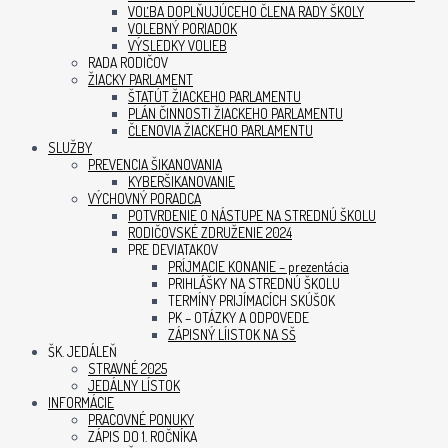
VOĽBA DOPLŇUJÚCEHO ČLENA RADY ŠKOLY
VOLEBNÝ PORIADOK
VÝSLEDKY VOLIEB
RADA RODIČOV
ŽIACKY PARLAMENT
ŠTATÚT ŽIACKEHO PARLAMENTU
PLÁN ČINNOSTI ŽIACKEHO PARLAMENTU
ČLENOVIA ŽIACKEHO PARLAMENTU
SLUŽBY
PREVENCIA ŠIKANOVANIA
KYBERŠIKANOVANIE
VÝCHOVNÝ PORADCA
POTVRDENIE O NÁSTUPE NA STREDNÚ ŠKOLU
RODIČOVSKÉ ZDRUŽENIE 2024
PRE DEVIATAKOV
PRÍJMACIE KONANIE – prezentácia
PRIHLÁŠKY NA STREDNÚ ŠKOLU
TERMÍNY PRIJÍMACÍCH SKÚŠOK
PK – OTÁZKY A ODPOVEDE
ZÁPISNÝ LÍISTOK NA SŠ
ŠK. JEDÁLEŇ
STRAVNÉ 2025
JEDÁLNY LÍSTOK
INFORMÁCIE
PRACOVNÉ PONUKY
ZÁPIS DO 1. ROČNÍKA