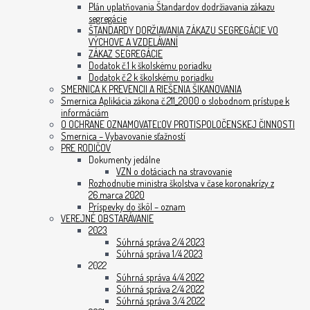
Plán uplatňovania Štandardov dodržiavania zákazu
segregácie
ŠTANDARDY DORŽIAVANIA ZÁKAZU SEGREGÁCIE VO
VÝCHOVE A VZDELÁVANÍ
ZÁKAZ SEGREGÁCIE
Dodatok č.1 k školskému poriadku
Dodatok č.2 k školskému poriadku
SMERNICA K PREVENCII A RIEŠENIA ŠIKANOVANIA
Smernica Aplikácia zákona č.211_2000 o slobodnom prístupe k
informáciám
O OCHRANE OZNAMOVATEĽOV PROTISPOLOČENSKEJ ČINNOSTI
Smernica – Vybavovanie sťažností
PRE RODIČOV
Dokumenty jedálne
VZN o dotáciach na stravovanie
Rozhodnutie ministra školstva v čase koronakrízy z
26.marca 2020
Príspevky do škôl – oznam
VEREJNÉ OBSTARÁVANIE
2023
Súhrná správa 2/4 2023
Súhrná správa 1/4 2023
2022
Súhrná správa 4/4 2022
Súhrná správa 2/4 2022
Súhrná správa 3/4 2022