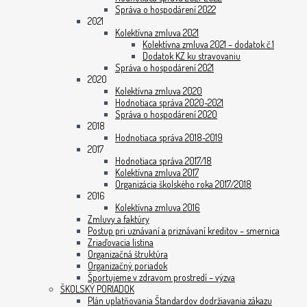
Správa o hospodárení 2022
2021
Kolektívna zmluva 2021
Kolektívna zmluva 2021 – dodatok č.1
Dodatok KZ ku stravovaniu
Správa o hospodárení 2021
2020
Kolektívna zmluva 2020
Hodnotiaca správa 2020-2021
Správa o hospodárení 2020
2018
Hodnotiaca správa 2018-2019
2017
Hodnotiaca správa 2017/18
Kolektívna zmluva 2017
Organizácia školského roka 2017/2018
2016
Kolektívna zmluva 2016
Zmluvy a faktúry
Postup pri uznávaní a priznávaní kreditov – smernica
Zriaďovacia listina
Organizačná štruktúra
Organizačný poriadok
Športujeme v zdravom prostredí – výzva
ŠKOLSKÝ PORIADOK
Plán uplatňovania Štandardov dodržiavania zákazu