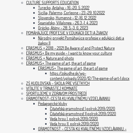
CULTURE SUPPORTS EDUCATION
Turecko, Antalya – 16.-20. 5. 2022
Sicília, Palermo, Corleone – 23.-29. 10.2022
Slovensko, Humenné – 12.-16. 12. 2022
Španielsko, Villalonga – 26.3.-1. 4. 2023
Grécko, Atény – 28. 5.-3. 6. 2023
POMÁHAJÚCE PROFESIE V EDUKÁCII DETI A ŽIAKOV
Národný projekt Pomáhajúce profesie v edukácii deti a
žiakov II
ERASMUS + 2018 – 2021 Be Aware of and Protect Nature
ERASMUS+ Be my guide – I want to know your culture
ERASMUS + Nature and photo
ERASMUS+ The game of art, the art of game
ERASMUS+ The game of art, the art of game
https://zskudhe.sk/wp-
content/uploads/2020/12/The-game-of-art-1.docx
ZŠ KUDLOVSKÁ – ŠKOLA PRE VŠETKÝCH
VITAJTE V TRINÁSTEJ KOMNATE
ŠPORTUJEME V ZDRAVOM PROSTREDÍ
GRAMOTNOSŤ–CESTA KU KVALITNÉMU VZDELÁVANIU
Pedagogické kluby
Čitateľská gramotnosť I.polrok 2019/2020
Čitateľská gramotnosť II.polrok 2019/2020
Veda hrou I. polrok 2019/2020
Veda hrou II. polrok 2019/2020
GRAMOTNOSŤ – CESTA KU KVALITNÉMU VZDELÁVANIU –