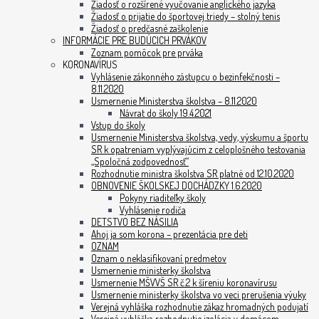
Žiadosť o rozšírené vyučovanie anglického jazyka
Žiadosť o prijatie do športovej triedy – stolný tenis
Žiadosť o predčasné zaškolenie
INFORMÁCIE PRE BUDÚCICH PRVÁKOV
Zoznam pomôcok pre prváka
KORONAVÍRUS
Vyhlásenie zákonného zástupcu o bezinfekčnosti –
8.11.2020
Usmernenie Ministerstva školstva – 8.11.2020
Návrat do školy 19.4.2021
Vstup do školy
Usmernenie Ministerstva školstva, vedy, výskumu a športu
SR k opatreniam vyplývajúcim z celoplošného testovania
„Spoločná zodpovednosť“
Rozhodnutie ministra školstva SR platné od 12.10.2020
OBNOVENIE ŠKOLSKEJ DOCHÁDZKY 1.6.2020
Pokyny riaditeľky školy
Vyhlásenie rodiča
DETSTVO BEZ NÁSILIA
Ahoj ja som korona – prezentácia pre deti
OZNAM
Oznam o neklasifikovaní predmetov
Usmernenie ministerky školstva
Usmernenie MŠVVŠ SR č.2 k šíreniu koronavírusu
Usmernenie ministerky školstva vo veci prerušenia výuky
Verejná vyhláška rozhodnutie zákaz hromadných podujatí
Verejná vyhláška rozhodnutie izolácia v domácom