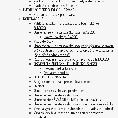
Žiadosť o prijatie do športovej triedy – stolný tenis
Žiadosť o predčasné zaškolenie
INFORMÁCIE PRE BUDÚCICH PRVÁKOV
Zoznam pomôcok pre prváka
KORONAVÍRUS
Vyhlásenie zákonného zástupcu o bezinfekčnosti –
8.11.2020
Usmernenie Ministerstva školstva – 8.11.2020
Návrat do školy 19.4.2021
Vstup do školy
Usmernenie Ministerstva školstva, vedy, výskumu a športu
SR k opatreniam vyplývajúcim z celoplošného testovania
„Spoločná zodpovednosť“
Rozhodnutie ministra školstva SR platné od 12.10.2020
OBNOVENIE ŠKOLSKEJ DOCHÁDZKY 1.6.2020
Pokyny riaditeľky školy
Vyhlásenie rodiča
DETSTVO BEZ NÁSILIA
Ahoj ja som korona – prezentácia pre deti
OZNAM
Oznam o neklasifikovaní predmetov
Usmernenie ministerky školstva
Usmernenie MŠVVŠ SR č.2 k šíreniu koronavírusu
Usmernenie ministerky školstva vo veci prerušenia výuky
Verejná vyhláška rozhodnutie zákaz hromadných podujatí
Verejná vyhláška rozhodnutie izolácia v domácom
prostredí