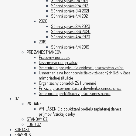
Súhrná správa 1/4 2021
Súhrná správa 2/4 2021
Súhrná správa 3/4 2021
Súhrná správa 4/4 2021
2020
Súhrná správa 2/4 2020
Súhrná správa 3/4 2020
Súhrná správa 4/4 2020
2019
Súhrná správa 4/4 2019
PRE ZAMESTNANCOV
Pracovný poriadok
Diskriminácia a jej zákaz
Smernica o poskytnutí a evidencii pracovného voľna
Usmernenie na hodnotenie žiakov základných škôl v čase
mimoriadnej situácie
Organizačný poriadok ZŠ Humenné
Príkaz o pracovnom čase a dovolenke zamestnanca
Smernica o prekážkach v práci zamestnanca
OZ
2% DANE
VYHLÁSENIE o poukázaní podielu zaplatenej dane z
príjmov fyzickej osoby
STANOVY OZ
LOGO OZ
KONTAKT
ERASMUS+