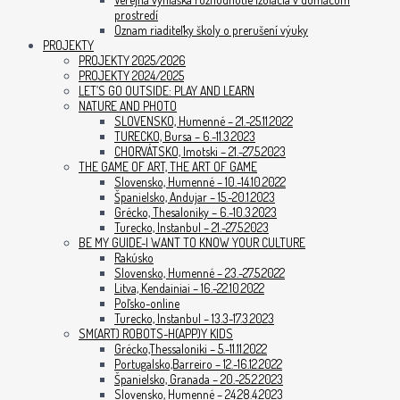
prostredí
Oznam riaditeľky školy o prerušení výuky
PROJEKTY
PROJEKTY 2025/2026
PROJEKTY 2024/2025
LET’S GO OUTSIDE: PLAY AND LEARN
NATURE AND PHOTO
SLOVENSKO, Humenné – 21.-25.11.2022
TURECKO, Bursa – 6.-11.3.2023
CHORVÁTSKO, Imotski – 21.-27.5.2023
THE GAME OF ART, THE ART OF GAME
Slovensko, Humenné – 10.-14.10.2022
Španielsko, Andujar – 15.-20.1.2023
Grécko, Thesaloniky – 6.-10.3.2023
Turecko, Instanbul – 21.-27.5.2023
BE MY GUIDE-I WANT TO KNOW YOUR CULTURE
Rakúsko
Slovensko, Humenné – 23.-27.5.2022
Litva, Kendainiai – 16.-22.10.2022
Poľsko-online
Turecko, Instanbul – 13.3-17.3.2023
SM(ART) ROBOTS-H(APP)Y KIDS
Grécko,Thessaloniki – 5.-11.11.2022
Portugalsko,Barreiro – 12.-16.12.2022
Španielsko, Granada – 20.-25.2.2023
Slovensko, Humenné – 24.28.4.2023