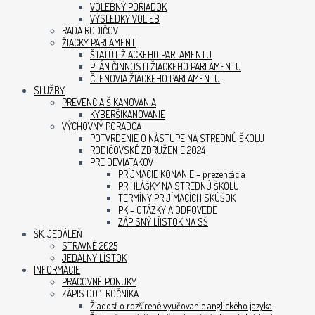
VOLEBNÝ PORIADOK
VÝSLEDKY VOLIEB
RADA RODIČOV
ŽIACKY PARLAMENT
ŠTATÚT ŽIACKEHO PARLAMENTU
PLÁN ČINNOSTI ŽIACKEHO PARLAMENTU
ČLENOVIA ŽIACKEHO PARLAMENTU
SLUŽBY
PREVENCIA ŠIKANOVANIA
KYBERŠIKANOVANIE
VÝCHOVNÝ PORADCA
POTVRDENIE O NÁSTUPE NA STREDNÚ ŠKOLU
RODIČOVSKÉ ZDRUŽENIE 2024
PRE DEVIATAKOV
PRÍJMACIE KONANIE – prezentácia
PRIHLÁŠKY NA STREDNÚ ŠKOLU
TERMÍNY PRIJÍMACÍCH SKÚŠOK
PK – OTÁZKY A ODPOVEDE
ZÁPISNÝ LÍISTOK NA SŠ
ŠK. JEDÁLEŇ
STRAVNÉ 2025
JEDÁLNY LÍSTOK
INFORMÁCIE
PRACOVNÉ PONUKY
ZÁPIS DO 1. ROČNÍKA
Žiadosť o rozšírené vyučovanie anglického jazyka