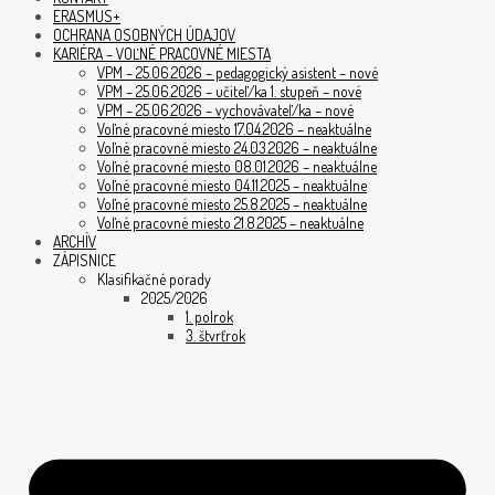
ERASMUS+
OCHRANA OSOBNÝCH ÚDAJOV
KARIÉRA – VOĽNÉ PRACOVNÉ MIESTA
VPM – 25.06.2026 – pedagogický asistent – nové
VPM – 25.06.2026 – učiteľ/ka 1. stupeň – nové
VPM – 25.06.2026 – vychovávateľ/ka – nové
Voľné pracovné miesto 17.04.2026 – neaktuálne
Voľné pracovné miesto 24.03.2026 – neaktuálne
Voľné pracovné miesto 08.01.2026 – neaktuálne
Voľné pracovné miesto 04.11.2025 – neaktuálne
Voľné pracovné miesto 25.8.2025 – neaktuálne
Voľné pracovné miesto 21.8.2025 – neaktuálne
ARCHÍV
ZÁPISNICE
Klasifikačné porady
2025/2026
1. polrok
3. štvrťrok