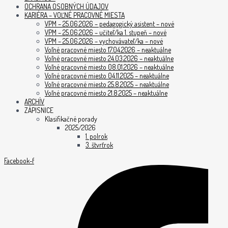
OCHRANA OSOBNÝCH ÚDAJOV
KARIÉRA – VOĽNÉ PRACOVNÉ MIESTA
VPM – 25.06.2026 – pedagogický asistent – nové
VPM – 25.06.2026 – učiteľ/ka 1. stupeň – nové
VPM – 25.06.2026 – vychovávateľ/ka – nové
Voľné pracovné miesto 17.04.2026 – neaktuálne
Voľné pracovné miesto 24.03.2026 – neaktuálne
Voľné pracovné miesto 08.01.2026 – neaktuálne
Voľné pracovné miesto 04.11.2025 – neaktuálne
Voľné pracovné miesto 25.8.2025 – neaktuálne
Voľné pracovné miesto 21.8.2025 – neaktuálne
ARCHÍV
ZÁPISNICE
Klasifikačné porady
2025/2026
1. polrok
3. štvrťrok
Facebook-f