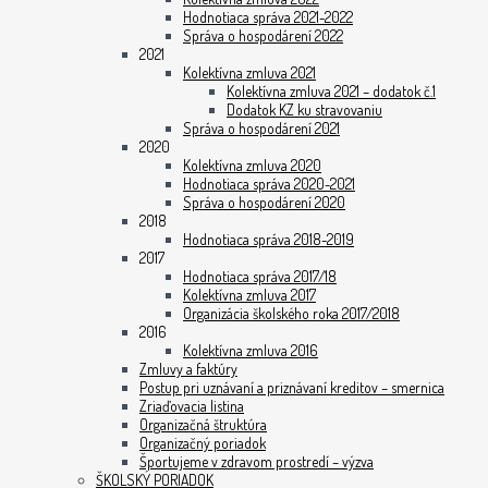
Hodnotiaca správa 2021-2022
Správa o hospodárení 2022
2021
Kolektívna zmluva 2021
Kolektívna zmluva 2021 – dodatok č.1
Dodatok KZ ku stravovaniu
Správa o hospodárení 2021
2020
Kolektívna zmluva 2020
Hodnotiaca správa 2020-2021
Správa o hospodárení 2020
2018
Hodnotiaca správa 2018-2019
2017
Hodnotiaca správa 2017/18
Kolektívna zmluva 2017
Organizácia školského roka 2017/2018
2016
Kolektívna zmluva 2016
Zmluvy a faktúry
Postup pri uznávaní a priznávaní kreditov – smernica
Zriaďovacia listina
Organizačná štruktúra
Organizačný poriadok
Športujeme v zdravom prostredí – výzva
ŠKOLSKÝ PORIADOK