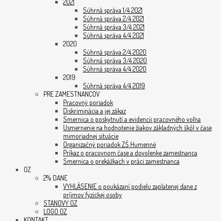
2021
Súhrná správa 1/4 2021
Súhrná správa 2/4 2021
Súhrná správa 3/4 2021
Súhrná správa 4/4 2021
2020
Súhrná správa 2/4 2020
Súhrná správa 3/4 2020
Súhrná správa 4/4 2020
2019
Súhrná správa 4/4 2019
PRE ZAMESTNANCOV
Pracovný poriadok
Diskriminácia a jej zákaz
Smernica o poskytnutí a evidencii pracovného voľna
Usmernenie na hodnotenie žiakov základných škôl v čase
mimoriadnej situácie
Organizačný poriadok ZŠ Humenné
Príkaz o pracovnom čase a dovolenke zamestnanca
Smernica o prekážkach v práci zamestnanca
OZ
2% DANE
VYHLÁSENIE o poukázaní podielu zaplatenej dane z
príjmov fyzickej osoby
STANOVY OZ
LOGO OZ
KONTAKT