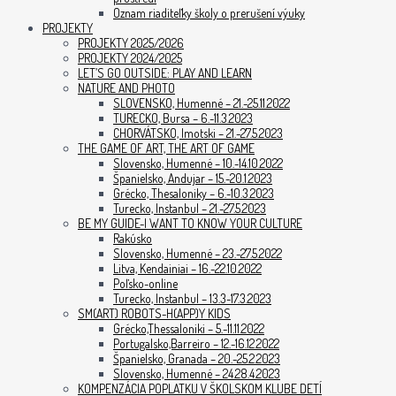
Oznam riaditeľky školy o prerušení výuky
PROJEKTY
PROJEKTY 2025/2026
PROJEKTY 2024/2025
LET’S GO OUTSIDE: PLAY AND LEARN
NATURE AND PHOTO
SLOVENSKO, Humenné – 21.-25.11.2022
TURECKO, Bursa – 6.-11.3.2023
CHORVÁTSKO, Imotski – 21.-27.5.2023
THE GAME OF ART, THE ART OF GAME
Slovensko, Humenné – 10.-14.10.2022
Španielsko, Andujar – 15.-20.1.2023
Grécko, Thesaloniky – 6.-10.3.2023
Turecko, Instanbul – 21.-27.5.2023
BE MY GUIDE-I WANT TO KNOW YOUR CULTURE
Rakúsko
Slovensko, Humenné – 23.-27.5.2022
Litva, Kendainiai – 16.-22.10.2022
Poľsko-online
Turecko, Instanbul – 13.3-17.3.2023
SM(ART) ROBOTS-H(APP)Y KIDS
Grécko,Thessaloniki – 5.-11.11.2022
Portugalsko,Barreiro – 12.-16.12.2022
Španielsko, Granada – 20.-25.2.2023
Slovensko, Humenné – 24.28.4.2023
KOMPENZÁCIA POPLATKU V ŠKOLSKOM KLUBE DETÍ