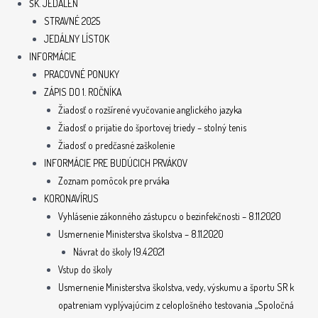
ŠK. JEDÁLEŇ
STRAVNÉ 2025
JEDÁLNY LÍSTOK
INFORMÁCIE
PRACOVNÉ PONUKY
ZÁPIS DO 1. ROČNÍKA
Žiadosť o rozšírené vyučovanie anglického jazyka
Žiadosť o prijatie do športovej triedy – stolný tenis
Žiadosť o predčasné zaškolenie
INFORMÁCIE PRE BUDÚCICH PRVÁKOV
Zoznam pomôcok pre prváka
KORONAVÍRUS
Vyhlásenie zákonného zástupcu o bezinfekčnosti – 8.11.2020
Usmernenie Ministerstva školstva – 8.11.2020
Návrat do školy 19.4.2021
Vstup do školy
Usmernenie Ministerstva školstva, vedy, výskumu a športu SR k
opatreniam vyplývajúcim z celoplošného testovania „Spoločná