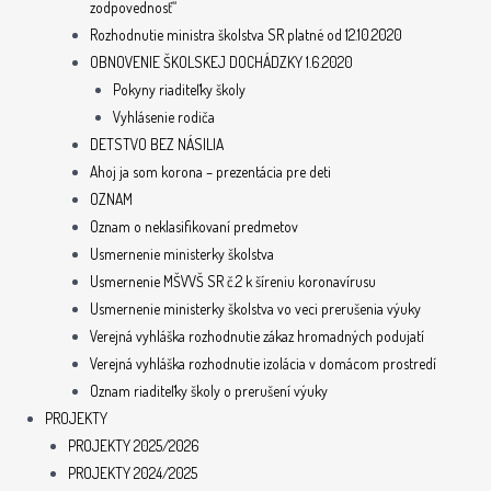
zodpovednosť“
Rozhodnutie ministra školstva SR platné od 12.10.2020
OBNOVENIE ŠKOLSKEJ DOCHÁDZKY 1.6.2020
Pokyny riaditeľky školy
Vyhlásenie rodiča
DETSTVO BEZ NÁSILIA
Ahoj ja som korona – prezentácia pre deti
OZNAM
Oznam o neklasifikovaní predmetov
Usmernenie ministerky školstva
Usmernenie MŠVVŠ SR č.2 k šíreniu koronavírusu
Usmernenie ministerky školstva vo veci prerušenia výuky
Verejná vyhláška rozhodnutie zákaz hromadných podujatí
Verejná vyhláška rozhodnutie izolácia v domácom prostredí
Oznam riaditeľky školy o prerušení výuky
PROJEKTY
PROJEKTY 2025/2026
PROJEKTY 2024/2025