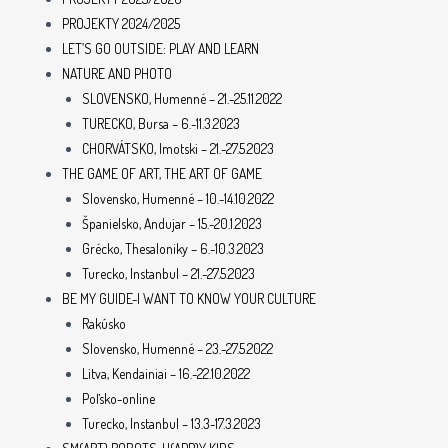
PROJEKTY 2024/2025
LET’S GO OUTSIDE: PLAY AND LEARN
NATURE AND PHOTO
SLOVENSKO, Humenné – 21.-25.11.2022
TURECKO, Bursa – 6.-11.3.2023
CHORVÁTSKO, Imotski – 21.-27.5.2023
THE GAME OF ART, THE ART OF GAME
Slovensko, Humenné – 10.-14.10.2022
Španielsko, Andujar – 15.-20.1.2023
Grécko, Thesaloniky – 6.-10.3.2023
Turecko, Instanbul – 21.-27.5.2023
BE MY GUIDE-I WANT TO KNOW YOUR CULTURE
Rakúsko
Slovensko, Humenné – 23.-27.5.2022
Litva, Kendainiai – 16.-22.10.2022
Poľsko-online
Turecko, Instanbul – 13.3-17.3.2023