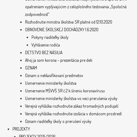
opatreniam vyplývajúcim z celoplošného testovania „Spoločná
zodpovednosť“
Rozhodnutie ministra školstva SR platné od 12.10.2020
OBNOVENIE ŠKOLSKEJ DOCHÁDZKY 1.6.2020
Pokyny riaditeľky školy
Vyhlásenie rodiča
DETSTVO BEZ NÁSILIA
Ahoj ja som korona – prezentácia pre deti
OZNAM
Oznam o neklasifikovaní predmetov
Usmernenie ministerky školstva
Usmernenie MŠVVŠ SR č.2 k šíreniu koronavírusu
Usmernenie ministerky školstva vo veci prerušenia výuky
Verejná vyhláška rozhodnutie zákaz hromadných podujatí
Verejná vyhláška rozhodnutie izolácia v domácom prostredí
Oznam riaditeľky školy o prerušení výuky
PROJEKTY
PROJEKTY 2025/2026