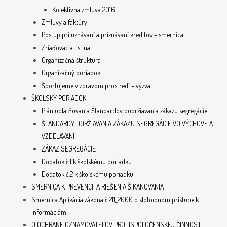
Kolektívna zmluva 2016
Zmluvy a faktúry
Postup pri uznávaní a priznávaní kreditov – smernica
Zriaďovacia listina
Organizačná štruktúra
Organizačný poriadok
Športujeme v zdravom prostredí – výzva
ŠKOLSKÝ PORIADOK
Plán uplatňovania Štandardov dodržiavania zákazu segregácie
ŠTANDARDY DORŽIAVANIA ZÁKAZU SEGREGÁCIE VO VÝCHOVE A
VZDELÁVANÍ
ZÁKAZ SEGREGÁCIE
Dodatok č.1 k školskému poriadku
Dodatok č.2 k školskému poriadku
SMERNICA K PREVENCII A RIEŠENIA ŠIKANOVANIA
Smernica Aplikácia zákona č.211_2000 o slobodnom prístupe k
informáciám
O OCHRANE OZNAMOVATEĽOV PROTISPOLOČENSKEJ ČINNOSTI