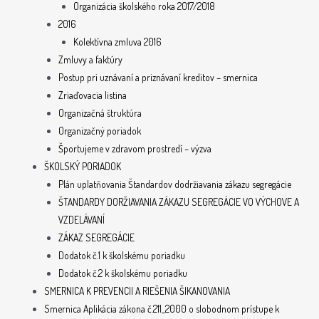
Organizácia školského roka 2017/2018
2016
Kolektívna zmluva 2016
Zmluvy a faktúry
Postup pri uznávaní a priznávaní kreditov – smernica
Zriaďovacia listina
Organizačná štruktúra
Organizačný poriadok
Športujeme v zdravom prostredí – výzva
ŠKOLSKÝ PORIADOK
Plán uplatňovania Štandardov dodržiavania zákazu segregácie
ŠTANDARDY DORŽIAVANIA ZÁKAZU SEGREGÁCIE VO VÝCHOVE A
VZDELÁVANÍ
ZÁKAZ SEGREGÁCIE
Dodatok č.1 k školskému poriadku
Dodatok č.2 k školskému poriadku
SMERNICA K PREVENCII A RIEŠENIA ŠIKANOVANIA
Smernica Aplikácia zákona č.211_2000 o slobodnom prístupe k