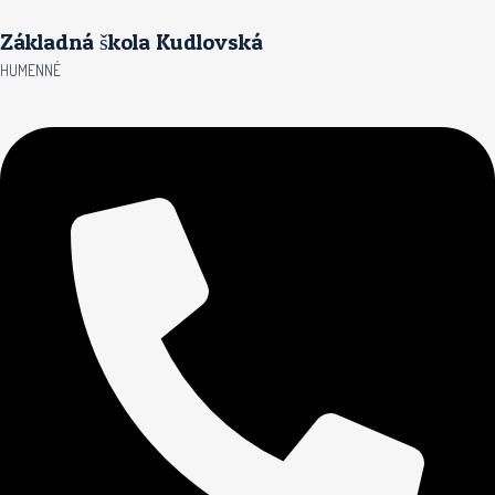
Preskočiť
Základná škola Kudlovská
na
obsah
HUMENNÉ