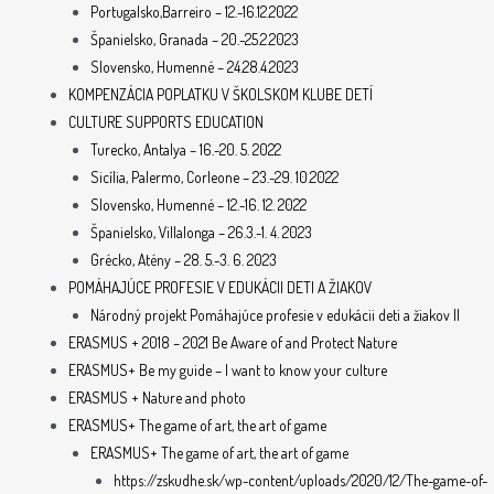
Portugalsko,Barreiro – 12.-16.12.2022
Španielsko, Granada – 20.-25.2.2023
Slovensko, Humenné – 24.28.4.2023
KOMPENZÁCIA POPLATKU V ŠKOLSKOM KLUBE DETÍ
CULTURE SUPPORTS EDUCATION
Turecko, Antalya – 16.-20. 5. 2022
Sicília, Palermo, Corleone – 23.-29. 10.2022
Slovensko, Humenné – 12.-16. 12. 2022
Španielsko, Villalonga – 26.3.-1. 4. 2023
Grécko, Atény – 28. 5.-3. 6. 2023
POMÁHAJÚCE PROFESIE V EDUKÁCII DETI A ŽIAKOV
Národný projekt Pomáhajúce profesie v edukácii deti a žiakov II
ERASMUS + 2018 – 2021 Be Aware of and Protect Nature
ERASMUS+ Be my guide – I want to know your culture
ERASMUS + Nature and photo
ERASMUS+ The game of art, the art of game
ERASMUS+ The game of art, the art of game
https://zskudhe.sk/wp-content/uploads/2020/12/The-game-of-