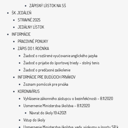
ZÁPISNÝ LÍISTOK NA SŠ
ŠK. JEDÁLEŇ
STRAVNÉ 2025
JEDÁLNY LÍSTOK
INFORMÁCIE
PRACOVNÉ PONUKY
ZÁPIS DO 1. ROČNÍKA
Žiadosť o rozšírené vyučovanie anglického jazyka
Žiadosť o prijatie do športovej triedy – stolný tenis
Žiadosť o predčasné zaškolenie
INFORMÁCIE PRE BUDÚCICH PRVÁKOV
Zoznam pomôcok pre prváka
KORONAVÍRUS
Vyhlásenie zákonného zástupcu o bezinfekčnosti – 8.11.2020
Usmernenie Ministerstva školstva – 8.11.2020
Návrat do školy 19.4.2021
Vstup do školy
Usmernenie Ministerstva školstva, vedy, výskumu a športu SR k