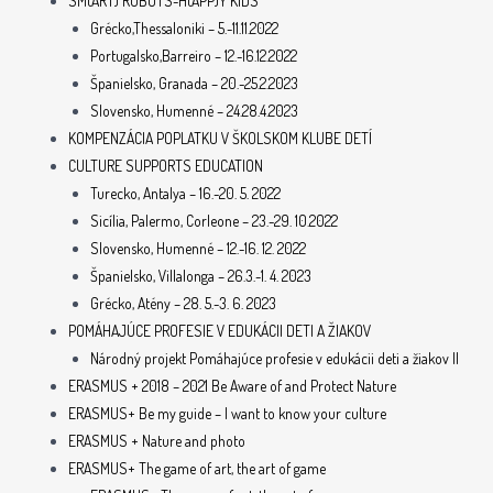
SM(ART) ROBOTS-H(APP)Y KIDS
Grécko,Thessaloniki – 5.-11.11.2022
Portugalsko,Barreiro – 12.-16.12.2022
Španielsko, Granada – 20.-25.2.2023
Slovensko, Humenné – 24.28.4.2023
KOMPENZÁCIA POPLATKU V ŠKOLSKOM KLUBE DETÍ
CULTURE SUPPORTS EDUCATION
Turecko, Antalya – 16.-20. 5. 2022
Sicília, Palermo, Corleone – 23.-29. 10.2022
Slovensko, Humenné – 12.-16. 12. 2022
Španielsko, Villalonga – 26.3.-1. 4. 2023
Grécko, Atény – 28. 5.-3. 6. 2023
POMÁHAJÚCE PROFESIE V EDUKÁCII DETI A ŽIAKOV
Národný projekt Pomáhajúce profesie v edukácii deti a žiakov II
ERASMUS + 2018 – 2021 Be Aware of and Protect Nature
ERASMUS+ Be my guide – I want to know your culture
ERASMUS + Nature and photo
ERASMUS+ The game of art, the art of game