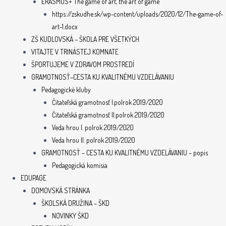
ERASMUS+ The game of art, the art of game
https://zskudhe.sk/wp-content/uploads/2020/12/The-game-of-
art-1.docx
ZŠ KUDLOVSKÁ – ŠKOLA PRE VŠETKÝCH
VITAJTE V TRINÁSTEJ KOMNATE
ŠPORTUJEME V ZDRAVOM PROSTREDÍ
GRAMOTNOSŤ–CESTA KU KVALITNÉMU VZDELÁVANIU
Pedagogické kluby
Čitateľská gramotnosť I.polrok 2019/2020
Čitateľská gramotnosť II.polrok 2019/2020
Veda hrou I. polrok 2019/2020
Veda hrou II. polrok 2019/2020
GRAMOTNOSŤ – CESTA KU KVALITNÉMU VZDELÁVANIU – popis
Pedagogická komisia
EDUPAGE
DOMOVSKÁ STRÁNKA
ŠKOLSKÁ DRUŽINA – ŠKD
NOVINKY ŠKD