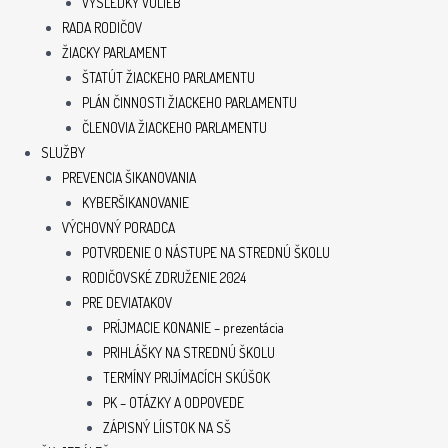
VÝSLEDKY VOLIEB
RADA RODIČOV
ŽIACKY PARLAMENT
ŠTATÚT ŽIACKEHO PARLAMENTU
PLÁN ČINNOSTI ŽIACKEHO PARLAMENTU
ČLENOVIA ŽIACKEHO PARLAMENTU
SLUŽBY
PREVENCIA ŠIKANOVANIA
KYBERŠIKANOVANIE
VÝCHOVNÝ PORADCA
POTVRDENIE O NÁSTUPE NA STREDNÚ ŠKOLU
RODIČOVSKÉ ZDRUŽENIE 2024
PRE DEVIATAKOV
PRÍJMACIE KONANIE – prezentácia
PRIHLÁŠKY NA STREDNÚ ŠKOLU
TERMÍNY PRIJÍMACÍCH SKÚŠOK
PK – OTÁZKY A ODPOVEDE
ZÁPISNÝ LÍISTOK NA SŠ