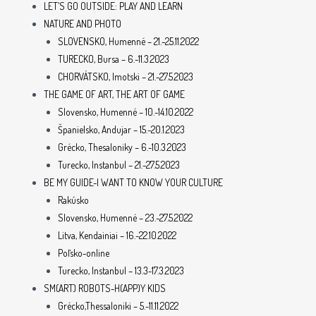
LET’S GO OUTSIDE: PLAY AND LEARN
NATURE AND PHOTO
SLOVENSKO, Humenné – 21.-25.11.2022
TURECKO, Bursa – 6.-11.3.2023
CHORVÁTSKO, Imotski – 21.-27.5.2023
THE GAME OF ART, THE ART OF GAME
Slovensko, Humenné – 10.-14.10.2022
Španielsko, Andujar – 15.-20.1.2023
Grécko, Thesaloniky – 6.-10.3.2023
Turecko, Instanbul – 21.-27.5.2023
BE MY GUIDE-I WANT TO KNOW YOUR CULTURE
Rakúsko
Slovensko, Humenné – 23.-27.5.2022
Litva, Kendainiai – 16.-22.10.2022
Poľsko-online
Turecko, Instanbul – 13.3-17.3.2023
SM(ART) ROBOTS-H(APP)Y KIDS
Grécko,Thessaloniki – 5.-11.11.2022