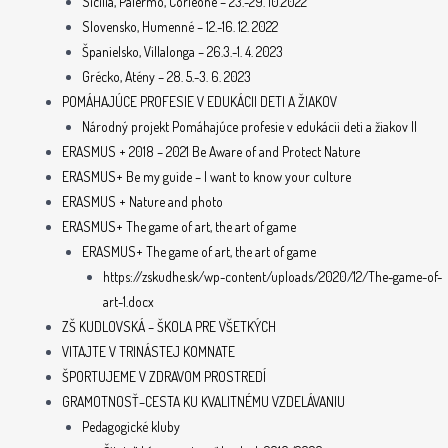
Sicília, Palermo, Corleone – 23.-29. 10.2022
Slovensko, Humenné – 12.-16. 12. 2022
Španielsko, Villalonga – 26.3.-1. 4. 2023
Grécko, Atény – 28. 5.-3. 6. 2023
POMÁHAJÚCE PROFESIE V EDUKÁCII DETI A ŽIAKOV
Národný projekt Pomáhajúce profesie v edukácii deti a žiakov II
ERASMUS + 2018 – 2021 Be Aware of and Protect Nature
ERASMUS+ Be my guide – I want to know your culture
ERASMUS + Nature and photo
ERASMUS+ The game of art, the art of game
ERASMUS+ The game of art, the art of game
https://zskudhe.sk/wp-content/uploads/2020/12/The-game-of-
art-1.docx
ZŠ KUDLOVSKÁ – ŠKOLA PRE VŠETKÝCH
VITAJTE V TRINÁSTEJ KOMNATE
ŠPORTUJEME V ZDRAVOM PROSTREDÍ
GRAMOTNOSŤ–CESTA KU KVALITNÉMU VZDELÁVANIU
Pedagogické kluby