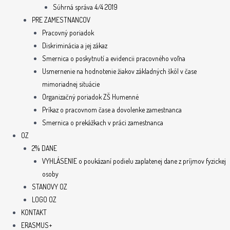
Súhrná správa 4/4 2019
PRE ZAMESTNANCOV
Pracovný poriadok
Diskriminácia a jej zákaz
Smernica o poskytnutí a evidencii pracovného voľna
Usmernenie na hodnotenie žiakov základných škôl v čase
mimoriadnej situácie
Organizačný poriadok ZŠ Humenné
Príkaz o pracovnom čase a dovolenke zamestnanca
Smernica o prekážkach v práci zamestnanca
OZ
2% DANE
VYHLÁSENIE o poukázaní podielu zaplatenej dane z príjmov fyzickej
osoby
STANOVY OZ
LOGO OZ
KONTAKT
ERASMUS+