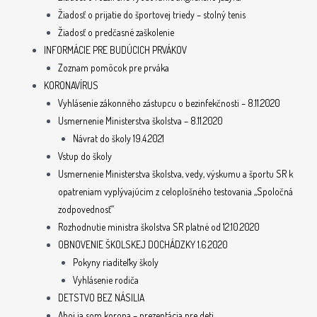
Žiadosť o prijatie do športovej triedy – stolný tenis
Žiadosť o predčasné zaškolenie
INFORMÁCIE PRE BUDÚCICH PRVÁKOV
Zoznam pomôcok pre prváka
KORONAVÍRUS
Vyhlásenie zákonného zástupcu o bezinfekčnosti – 8.11.2020
Usmernenie Ministerstva školstva – 8.11.2020
Návrat do školy 19.4.2021
Vstup do školy
Usmernenie Ministerstva školstva, vedy, výskumu a športu SR k
opatreniam vyplývajúcim z celoplošného testovania „Spoločná
zodpovednosť“
Rozhodnutie ministra školstva SR platné od 12.10.2020
OBNOVENIE ŠKOLSKEJ DOCHÁDZKY 1.6.2020
Pokyny riaditeľky školy
Vyhlásenie rodiča
DETSTVO BEZ NÁSILIA
Ahoj ja som korona – prezentácia pre deti