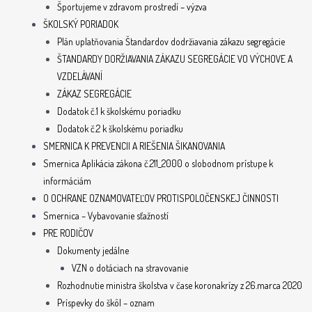
Športujeme v zdravom prostredí – výzva
ŠKOLSKÝ PORIADOK
Plán uplatňovania Štandardov dodržiavania zákazu segregácie
ŠTANDARDY DORŽIAVANIA ZÁKAZU SEGREGÁCIE VO VÝCHOVE A
VZDELÁVANÍ
ZÁKAZ SEGREGÁCIE
Dodatok č.1 k školskému poriadku
Dodatok č.2 k školskému poriadku
SMERNICA K PREVENCII A RIEŠENIA ŠIKANOVANIA
Smernica Aplikácia zákona č.211_2000 o slobodnom prístupe k
informáciám
O OCHRANE OZNAMOVATEĽOV PROTISPOLOČENSKEJ ČINNOSTI
Smernica – Vybavovanie sťažností
PRE RODIČOV
Dokumenty jedálne
VZN o dotáciach na stravovanie
Rozhodnutie ministra školstva v čase koronakrízy z 26.marca 2020
Príspevky do škôl – oznam