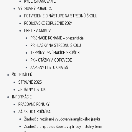
KYBERŠIKANOVANIE
VÝCHOVNÝ PORADCA
POTVRDENIE O NÁSTUPE NA STREDNÚ ŠKOLU
RODIČOVSKÉ ZDRUŽENIE 2024
PRE DEVIATAKOV
PRÍJMACIE KONANIE – prezentácia
PRIHLÁŠKY NA STREDNÚ ŠKOLU
TERMÍNY PRIJÍMACÍCH SKÚŠOK
PK – OTÁZKY A ODPOVEDE
ZÁPISNÝ LÍISTOK NA SŠ
ŠK. JEDÁLEŇ
STRAVNÉ 2025
JEDÁLNY LÍSTOK
INFORMÁCIE
PRACOVNÉ PONUKY
ZÁPIS DO 1. ROČNÍKA
Žiadosť o rozšírené vyučovanie anglického jazyka
Žiadosť o prijatie do športovej triedy – stolný tenis