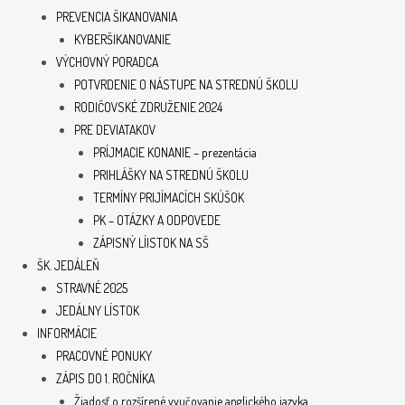
PREVENCIA ŠIKANOVANIA
KYBERŠIKANOVANIE
VÝCHOVNÝ PORADCA
POTVRDENIE O NÁSTUPE NA STREDNÚ ŠKOLU
RODIČOVSKÉ ZDRUŽENIE 2024
PRE DEVIATAKOV
PRÍJMACIE KONANIE – prezentácia
PRIHLÁŠKY NA STREDNÚ ŠKOLU
TERMÍNY PRIJÍMACÍCH SKÚŠOK
PK – OTÁZKY A ODPOVEDE
ZÁPISNÝ LÍISTOK NA SŠ
ŠK. JEDÁLEŇ
STRAVNÉ 2025
JEDÁLNY LÍSTOK
INFORMÁCIE
PRACOVNÉ PONUKY
ZÁPIS DO 1. ROČNÍKA
Žiadosť o rozšírené vyučovanie anglického jazyka