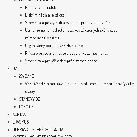
Pracovný poriadok
Diskriminácia a jej zákaz
Smernica o poskytnutí a evidencii pracovného voľna
Usmernenie na hodnotenie žiakov základných škôl v čase
mimoriadnej situácie
Organizačný poriadok ZŠ Humenné
Príkaz o pracovnom čase a dovolenke zamestnanca
Smernica o prekážkach v práci zamestnanca
OZ
2% DANE
VYHLÁSENIE o poukázaní podielu zaplatenej dane z príjmov fyzickej
osoby
STANOVY OZ
LOGO OZ
KONTAKT
ERASMUS+
OCHRANA OSOBNÝCH ÚDAJOV