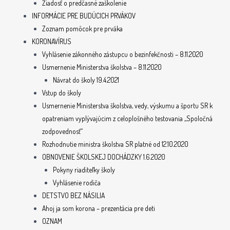
Žiadosť o predčasné zaškolenie
INFORMÁCIE PRE BUDÚCICH PRVÁKOV
Zoznam pomôcok pre prváka
KORONAVÍRUS
Vyhlásenie zákonného zástupcu o bezinfekčnosti – 8.11.2020
Usmernenie Ministerstva školstva – 8.11.2020
Návrat do školy 19.4.2021
Vstup do školy
Usmernenie Ministerstva školstva, vedy, výskumu a športu SR k
opatreniam vyplývajúcim z celoplošného testovania „Spoločná
zodpovednosť“
Rozhodnutie ministra školstva SR platné od 12.10.2020
OBNOVENIE ŠKOLSKEJ DOCHÁDZKY 1.6.2020
Pokyny riaditeľky školy
Vyhlásenie rodiča
DETSTVO BEZ NÁSILIA
Ahoj ja som korona – prezentácia pre deti
OZNAM