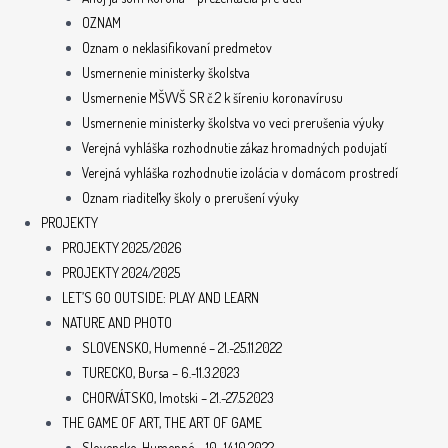
OZNAM
Oznam o neklasifikovaní predmetov
Usmernenie ministerky školstva
Usmernenie MŠVVŠ SR č.2 k šíreniu koronavírusu
Usmernenie ministerky školstva vo veci prerušenia výuky
Verejná vyhláška rozhodnutie zákaz hromadných podujatí
Verejná vyhláška rozhodnutie izolácia v domácom prostredí
Oznam riaditeľky školy o prerušení výuky
PROJEKTY
PROJEKTY 2025/2026
PROJEKTY 2024/2025
LET’S GO OUTSIDE: PLAY AND LEARN
NATURE AND PHOTO
SLOVENSKO, Humenné – 21.-25.11.2022
TURECKO, Bursa – 6.-11.3.2023
CHORVÁTSKO, Imotski – 21.-27.5.2023
THE GAME OF ART, THE ART OF GAME
Slovensko, Humenné – 10.-14.10.2022