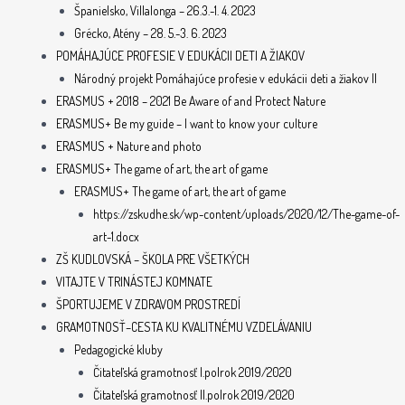
Španielsko, Villalonga – 26.3.-1. 4. 2023
Grécko, Atény – 28. 5.-3. 6. 2023
POMÁHAJÚCE PROFESIE V EDUKÁCII DETI A ŽIAKOV
Národný projekt Pomáhajúce profesie v edukácii deti a žiakov II
ERASMUS + 2018 – 2021 Be Aware of and Protect Nature
ERASMUS+ Be my guide – I want to know your culture
ERASMUS + Nature and photo
ERASMUS+ The game of art, the art of game
ERASMUS+ The game of art, the art of game
https://zskudhe.sk/wp-content/uploads/2020/12/The-game-of-
art-1.docx
ZŠ KUDLOVSKÁ – ŠKOLA PRE VŠETKÝCH
VITAJTE V TRINÁSTEJ KOMNATE
ŠPORTUJEME V ZDRAVOM PROSTREDÍ
GRAMOTNOSŤ–CESTA KU KVALITNÉMU VZDELÁVANIU
Pedagogické kluby
Čitateľská gramotnosť I.polrok 2019/2020
Čitateľská gramotnosť II.polrok 2019/2020