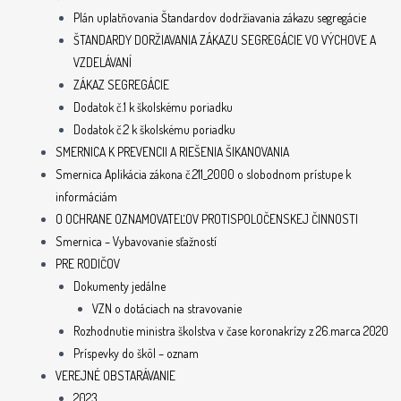
Plán uplatňovania Štandardov dodržiavania zákazu segregácie
ŠTANDARDY DORŽIAVANIA ZÁKAZU SEGREGÁCIE VO VÝCHOVE A
VZDELÁVANÍ
ZÁKAZ SEGREGÁCIE
Dodatok č.1 k školskému poriadku
Dodatok č.2 k školskému poriadku
SMERNICA K PREVENCII A RIEŠENIA ŠIKANOVANIA
Smernica Aplikácia zákona č.211_2000 o slobodnom prístupe k
informáciám
O OCHRANE OZNAMOVATEĽOV PROTISPOLOČENSKEJ ČINNOSTI
Smernica – Vybavovanie sťažností
PRE RODIČOV
Dokumenty jedálne
VZN o dotáciach na stravovanie
Rozhodnutie ministra školstva v čase koronakrízy z 26.marca 2020
Príspevky do škôl – oznam
VEREJNÉ OBSTARÁVANIE
2023