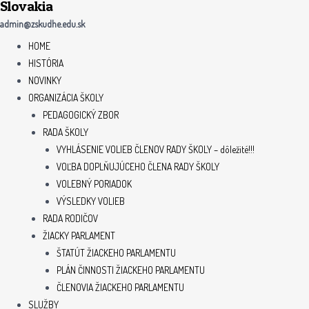
Slovakia
admin@zskudhe.edu.sk
HOME
HISTÓRIA
NOVINKY
ORGANIZÁCIA ŠKOLY
PEDAGOGICKÝ ZBOR
RADA ŠKOLY
VYHLÁSENIE VOLIEB ČLENOV RADY ŠKOLY – dôležité!!!
VOĽBA DOPLŇUJÚCEHO ČLENA RADY ŠKOLY
VOLEBNÝ PORIADOK
VÝSLEDKY VOLIEB
RADA RODIČOV
ŽIACKY PARLAMENT
ŠTATÚT ŽIACKEHO PARLAMENTU
PLÁN ČINNOSTI ŽIACKEHO PARLAMENTU
ČLENOVIA ŽIACKEHO PARLAMENTU
SLUŽBY