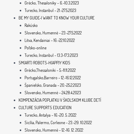
Grécko, Thesaloniky – 6.-10.3.2023
Turecko, Instanbul – 21.-27.5.2023
BE MY GUIDE-I WANT TO KNOW YOUR CULTURE
Rakúsko
Slovensko, Humenné – 23.-27.5.2022
Litva, Kendainiai – 16.-22.10.2022
Poľsko-online
Turecko, Instanbul – 13.3-17.3.2023
SM(ART) ROBOTS-H(APP)Y KIDS
Grécko,Thessaloniki – 5.-11.11.2022
Portugalsko,Barreiro – 12.-16.12.2022
Španielsko, Granada – 20.-25.2.2023
Slovensko, Humenné – 24.28.4.2023
KOMPENZÁCIA POPLATKU V ŠKOLSKOM KLUBE DETÍ
CULTURE SUPPORTS EDUCATION
Turecko, Antalya – 16.-20. 5. 2022
Sicília, Palermo, Corleone – 23.-29. 10.2022
Slovensko, Humenné – 12.-16. 12. 2022