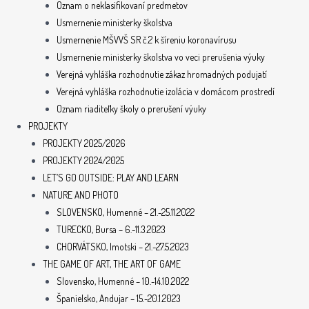
Oznam o neklasifikovaní predmetov
Usmernenie ministerky školstva
Usmernenie MŠVVŠ SR č.2 k šíreniu koronavírusu
Usmernenie ministerky školstva vo veci prerušenia výuky
Verejná vyhláška rozhodnutie zákaz hromadných podujatí
Verejná vyhláška rozhodnutie izolácia v domácom prostredí
Oznam riaditeľky školy o prerušení výuky
PROJEKTY
PROJEKTY 2025/2026
PROJEKTY 2024/2025
LET’S GO OUTSIDE: PLAY AND LEARN
NATURE AND PHOTO
SLOVENSKO, Humenné – 21.-25.11.2022
TURECKO, Bursa – 6.-11.3.2023
CHORVÁTSKO, Imotski – 21.-27.5.2023
THE GAME OF ART, THE ART OF GAME
Slovensko, Humenné – 10.-14.10.2022
Španielsko, Andujar – 15.-20.1.2023