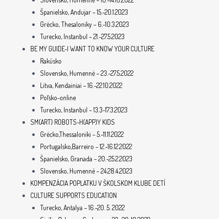
Španielsko, Andujar – 15.-20.1.2023
Grécko, Thesaloniky – 6.-10.3.2023
Turecko, Instanbul – 21.-27.5.2023
BE MY GUIDE-I WANT TO KNOW YOUR CULTURE
Rakúsko
Slovensko, Humenné – 23.-27.5.2022
Litva, Kendainiai – 16.-22.10.2022
Poľsko-online
Turecko, Instanbul – 13.3-17.3.2023
SM(ART) ROBOTS-H(APP)Y KIDS
Grécko,Thessaloniki – 5.-11.11.2022
Portugalsko,Barreiro – 12.-16.12.2022
Španielsko, Granada – 20.-25.2.2023
Slovensko, Humenné – 24.28.4.2023
KOMPENZÁCIA POPLATKU V ŠKOLSKOM KLUBE DETÍ
CULTURE SUPPORTS EDUCATION
Turecko, Antalya – 16.-20. 5. 2022