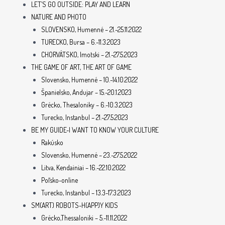
LET’S GO OUTSIDE: PLAY AND LEARN
NATURE AND PHOTO
SLOVENSKO, Humenné – 21.-25.11.2022
TURECKO, Bursa – 6.-11.3.2023
CHORVÁTSKO, Imotski – 21.-27.5.2023
THE GAME OF ART, THE ART OF GAME
Slovensko, Humenné – 10.-14.10.2022
Španielsko, Andujar – 15.-20.1.2023
Grécko, Thesaloniky – 6.-10.3.2023
Turecko, Instanbul – 21.-27.5.2023
BE MY GUIDE-I WANT TO KNOW YOUR CULTURE
Rakúsko
Slovensko, Humenné – 23.-27.5.2022
Litva, Kendainiai – 16.-22.10.2022
Poľsko-online
Turecko, Instanbul – 13.3-17.3.2023
SM(ART) ROBOTS-H(APP)Y KIDS
Grécko,Thessaloniki – 5.-11.11.2022