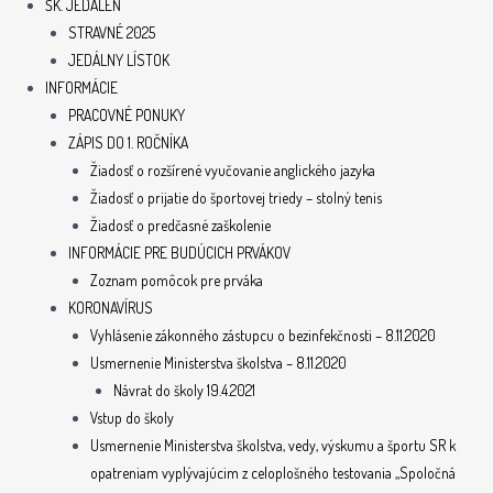
ŠK. JEDÁLEŇ
STRAVNÉ 2025
JEDÁLNY LÍSTOK
INFORMÁCIE
PRACOVNÉ PONUKY
ZÁPIS DO 1. ROČNÍKA
Žiadosť o rozšírené vyučovanie anglického jazyka
Žiadosť o prijatie do športovej triedy – stolný tenis
Žiadosť o predčasné zaškolenie
INFORMÁCIE PRE BUDÚCICH PRVÁKOV
Zoznam pomôcok pre prváka
KORONAVÍRUS
Vyhlásenie zákonného zástupcu o bezinfekčnosti – 8.11.2020
Usmernenie Ministerstva školstva – 8.11.2020
Návrat do školy 19.4.2021
Vstup do školy
Usmernenie Ministerstva školstva, vedy, výskumu a športu SR k
opatreniam vyplývajúcim z celoplošného testovania „Spoločná