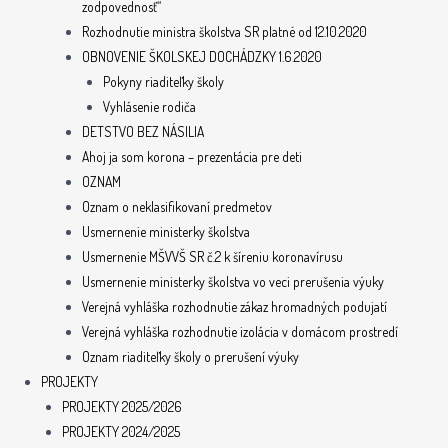
zodpovednosť“
Rozhodnutie ministra školstva SR platné od 12.10.2020
OBNOVENIE ŠKOLSKEJ DOCHÁDZKY 1.6.2020
Pokyny riaditeľky školy
Vyhlásenie rodiča
DETSTVO BEZ NÁSILIA
Ahoj ja som korona – prezentácia pre deti
OZNAM
Oznam o neklasifikovaní predmetov
Usmernenie ministerky školstva
Usmernenie MŠVVŠ SR č.2 k šíreniu koronavírusu
Usmernenie ministerky školstva vo veci prerušenia výuky
Verejná vyhláška rozhodnutie zákaz hromadných podujatí
Verejná vyhláška rozhodnutie izolácia v domácom prostredí
Oznam riaditeľky školy o prerušení výuky
PROJEKTY
PROJEKTY 2025/2026
PROJEKTY 2024/2025