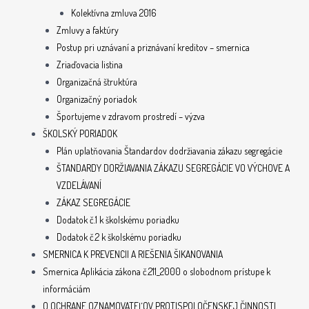
Kolektívna zmluva 2016
Zmluvy a faktúry
Postup pri uznávaní a priznávaní kreditov – smernica
Zriaďovacia listina
Organizačná štruktúra
Organizačný poriadok
Športujeme v zdravom prostredí – výzva
ŠKOLSKÝ PORIADOK
Plán uplatňovania Štandardov dodržiavania zákazu segregácie
ŠTANDARDY DORŽIAVANIA ZÁKAZU SEGREGÁCIE VO VÝCHOVE A
VZDELÁVANÍ
ZÁKAZ SEGREGÁCIE
Dodatok č.1 k školskému poriadku
Dodatok č.2 k školskému poriadku
SMERNICA K PREVENCII A RIEŠENIA ŠIKANOVANIA
Smernica Aplikácia zákona č.211_2000 o slobodnom prístupe k
informáciám
O OCHRANE OZNAMOVATEĽOV PROTISPOLOČENSKEJ ČINNOSTI