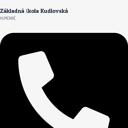
Preskočiť
Základná škola Kudlovská
na
obsah
HUMENNÉ