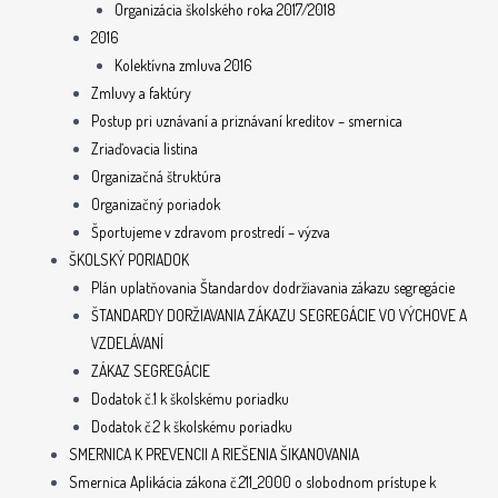
Organizácia školského roka 2017/2018
2016
Kolektívna zmluva 2016
Zmluvy a faktúry
Postup pri uznávaní a priznávaní kreditov – smernica
Zriaďovacia listina
Organizačná štruktúra
Organizačný poriadok
Športujeme v zdravom prostredí – výzva
ŠKOLSKÝ PORIADOK
Plán uplatňovania Štandardov dodržiavania zákazu segregácie
ŠTANDARDY DORŽIAVANIA ZÁKAZU SEGREGÁCIE VO VÝCHOVE A
VZDELÁVANÍ
ZÁKAZ SEGREGÁCIE
Dodatok č.1 k školskému poriadku
Dodatok č.2 k školskému poriadku
SMERNICA K PREVENCII A RIEŠENIA ŠIKANOVANIA
Smernica Aplikácia zákona č.211_2000 o slobodnom prístupe k