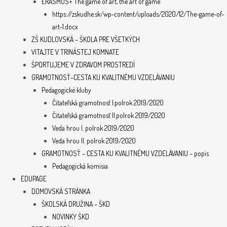
ERASMUS+ The game of art, the art of game
https://zskudhe.sk/wp-content/uploads/2020/12/The-game-of-
art-1.docx
ZŠ KUDLOVSKÁ – ŠKOLA PRE VŠETKÝCH
VITAJTE V TRINÁSTEJ KOMNATE
ŠPORTUJEME V ZDRAVOM PROSTREDÍ
GRAMOTNOSŤ–CESTA KU KVALITNÉMU VZDELÁVANIU
Pedagogické kluby
Čitateľská gramotnosť I.polrok 2019/2020
Čitateľská gramotnosť II.polrok 2019/2020
Veda hrou I. polrok 2019/2020
Veda hrou II. polrok 2019/2020
GRAMOTNOSŤ – CESTA KU KVALITNÉMU VZDELÁVANIU – popis
Pedagogická komisia
EDUPAGE
DOMOVSKÁ STRÁNKA
ŠKOLSKÁ DRUŽINA – ŠKD
NOVINKY ŠKD