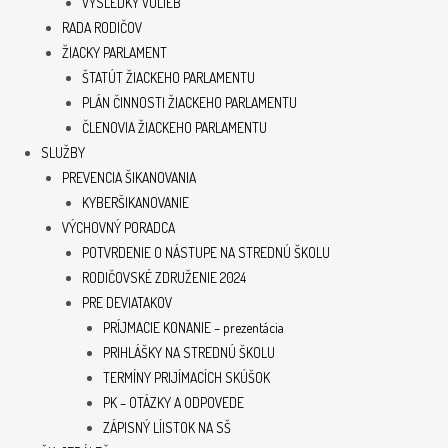
VÝSLEDKY VOLIEB
RADA RODIČOV
ŽIACKY PARLAMENT
ŠTATÚT ŽIACKEHO PARLAMENTU
PLÁN ČINNOSTI ŽIACKEHO PARLAMENTU
ČLENOVIA ŽIACKEHO PARLAMENTU
SLUŽBY
PREVENCIA ŠIKANOVANIA
KYBERŠIKANOVANIE
VÝCHOVNÝ PORADCA
POTVRDENIE O NÁSTUPE NA STREDNÚ ŠKOLU
RODIČOVSKÉ ZDRUŽENIE 2024
PRE DEVIATAKOV
PRÍJMACIE KONANIE – prezentácia
PRIHLÁŠKY NA STREDNÚ ŠKOLU
TERMÍNY PRIJÍMACÍCH SKÚŠOK
PK – OTÁZKY A ODPOVEDE
ZÁPISNÝ LÍISTOK NA SŠ