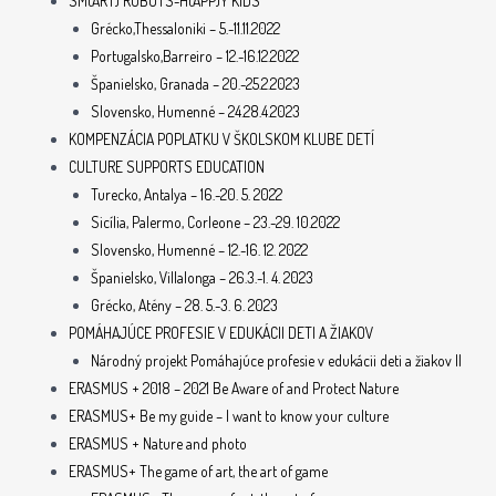
SM(ART) ROBOTS-H(APP)Y KIDS
Grécko,Thessaloniki – 5.-11.11.2022
Portugalsko,Barreiro – 12.-16.12.2022
Španielsko, Granada – 20.-25.2.2023
Slovensko, Humenné – 24.28.4.2023
KOMPENZÁCIA POPLATKU V ŠKOLSKOM KLUBE DETÍ
CULTURE SUPPORTS EDUCATION
Turecko, Antalya – 16.-20. 5. 2022
Sicília, Palermo, Corleone – 23.-29. 10.2022
Slovensko, Humenné – 12.-16. 12. 2022
Španielsko, Villalonga – 26.3.-1. 4. 2023
Grécko, Atény – 28. 5.-3. 6. 2023
POMÁHAJÚCE PROFESIE V EDUKÁCII DETI A ŽIAKOV
Národný projekt Pomáhajúce profesie v edukácii deti a žiakov II
ERASMUS + 2018 – 2021 Be Aware of and Protect Nature
ERASMUS+ Be my guide – I want to know your culture
ERASMUS + Nature and photo
ERASMUS+ The game of art, the art of game