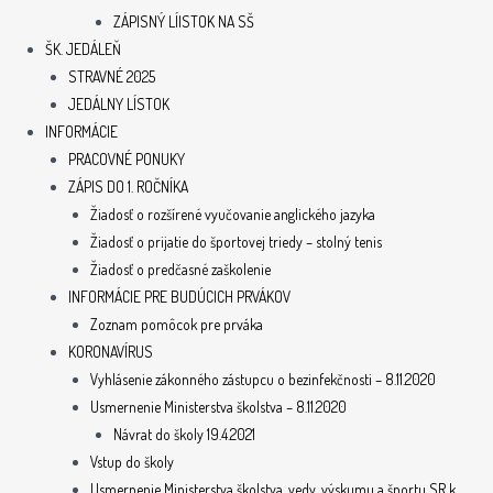
ZÁPISNÝ LÍISTOK NA SŠ
ŠK. JEDÁLEŇ
STRAVNÉ 2025
JEDÁLNY LÍSTOK
INFORMÁCIE
PRACOVNÉ PONUKY
ZÁPIS DO 1. ROČNÍKA
Žiadosť o rozšírené vyučovanie anglického jazyka
Žiadosť o prijatie do športovej triedy – stolný tenis
Žiadosť o predčasné zaškolenie
INFORMÁCIE PRE BUDÚCICH PRVÁKOV
Zoznam pomôcok pre prváka
KORONAVÍRUS
Vyhlásenie zákonného zástupcu o bezinfekčnosti – 8.11.2020
Usmernenie Ministerstva školstva – 8.11.2020
Návrat do školy 19.4.2021
Vstup do školy
Usmernenie Ministerstva školstva, vedy, výskumu a športu SR k