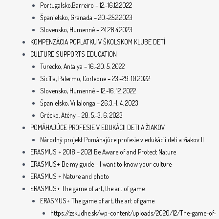
Portugalsko,Barreiro – 12.-16.12.2022
Španielsko, Granada – 20.-25.2.2023
Slovensko, Humenné – 24.28.4.2023
KOMPENZÁCIA POPLATKU V ŠKOLSKOM KLUBE DETÍ
CULTURE SUPPORTS EDUCATION
Turecko, Antalya – 16.-20. 5. 2022
Sicília, Palermo, Corleone – 23.-29. 10.2022
Slovensko, Humenné – 12.-16. 12. 2022
Španielsko, Villalonga – 26.3.-1. 4. 2023
Grécko, Atény – 28. 5.-3. 6. 2023
POMÁHAJÚCE PROFESIE V EDUKÁCII DETI A ŽIAKOV
Národný projekt Pomáhajúce profesie v edukácii deti a žiakov II
ERASMUS + 2018 – 2021 Be Aware of and Protect Nature
ERASMUS+ Be my guide – I want to know your culture
ERASMUS + Nature and photo
ERASMUS+ The game of art, the art of game
ERASMUS+ The game of art, the art of game
https://zskudhe.sk/wp-content/uploads/2020/12/The-game-of-