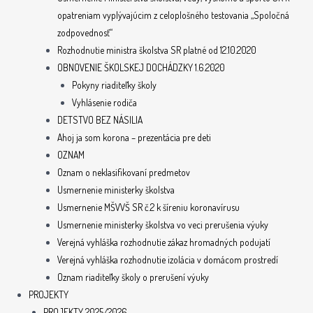
opatreniam vyplývajúcim z celoplošného testovania „Spoločná
zodpovednosť“
Rozhodnutie ministra školstva SR platné od 12.10.2020
OBNOVENIE ŠKOLSKEJ DOCHÁDZKY 1.6.2020
Pokyny riaditeľky školy
Vyhlásenie rodiča
DETSTVO BEZ NÁSILIA
Ahoj ja som korona – prezentácia pre deti
OZNAM
Oznam o neklasifikovaní predmetov
Usmernenie ministerky školstva
Usmernenie MŠVVŠ SR č.2 k šíreniu koronavírusu
Usmernenie ministerky školstva vo veci prerušenia výuky
Verejná vyhláška rozhodnutie zákaz hromadných podujatí
Verejná vyhláška rozhodnutie izolácia v domácom prostredí
Oznam riaditeľky školy o prerušení výuky
PROJEKTY
PROJEKTY 2025/2026