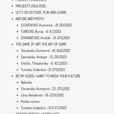
PROJEKTY 2024/2025
LET’S GO OUTSIDE: PLAY AND LEARN
NATURE AND PHOTO
SLOVENSKO, Humenné – 21.-25.11.2022
TURECKO, Bursa – 6.-11.3.2023
CHORVÁTSKO, Imotski – 21.-27.5.2023
THE GAME OF ART, THE ART OF GAME
Slovensko, Humenné – 10.-14.10.2022
Španielsko, Andujar – 15.-20.1.2023
Grécko, Thesaloniky – 6.-10.3.2023
Turecko, Instanbul – 21.-27.5.2023
BE MY GUIDE-I WANT TO KNOW YOUR CULTURE
Rakúsko
Slovensko, Humenné – 23.-27.5.2022
Litva, Kendainiai – 16.-22.10.2022
Poľsko-online
Turecko, Instanbul – 13.3-17.3.2023