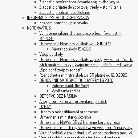
Žiadosť o rozšírené vyučovanie anglického jazyka
Žiadosť o prijatie do športovej triedy – stolný tenis
Žiadosť o predčasné zaškolenie
INFORMÁCIE PRE BUDÚCICH PRVÁKOV
Zoznam pomôcok pre prváka
KORONAVÍRUS
Vyhlásenie zákonného zástupcu o bezinfekčnosti –
8.11.2020
Usmernenie Ministerstva školstva – 8.11.2020
Návrat do školy 19.4.2021
Vstup do školy
Usmernenie Ministerstva školstva, vedy, výskumu a športu
SR k opatreniam vyplývajúcim z celoplošného testovania
„Spoločná zodpovednosť“
Rozhodnutie ministra školstva SR platné od 12.10.2020
OBNOVENIE ŠKOLSKEJ DOCHÁDZKY 1.6.2020
Pokyny riaditeľky školy
Vyhlásenie rodiča
DETSTVO BEZ NÁSILIA
Ahoj ja som korona – prezentácia pre deti
OZNAM
Oznam o neklasifikovaní predmetov
Usmernenie ministerky školstva
Usmernenie MŠVVŠ SR č.2 k šíreniu koronavírusu
Usmernenie ministerky školstva vo veci prerušenia výuky
Verejná vyhláška rozhodnutie zákaz hromadných podujatí
Verejná vyhláška rozhodnutie izolácia v domácom