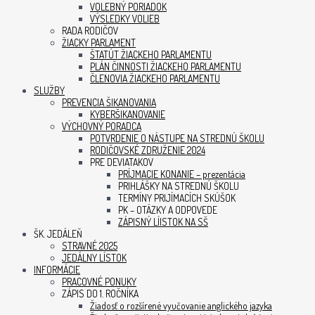
VOLEBNÝ PORIADOK
VÝSLEDKY VOLIEB
RADA RODIČOV
ŽIACKY PARLAMENT
ŠTATÚT ŽIACKEHO PARLAMENTU
PLÁN ČINNOSTI ŽIACKEHO PARLAMENTU
ČLENOVIA ŽIACKEHO PARLAMENTU
SLUŽBY
PREVENCIA ŠIKANOVANIA
KYBERŠIKANOVANIE
VÝCHOVNÝ PORADCA
POTVRDENIE O NÁSTUPE NA STREDNÚ ŠKOLU
RODIČOVSKÉ ZDRUŽENIE 2024
PRE DEVIATAKOV
PRÍJMACIE KONANIE – prezentácia
PRIHLÁŠKY NA STREDNÚ ŠKOLU
TERMÍNY PRIJÍMACÍCH SKÚŠOK
PK – OTÁZKY A ODPOVEDE
ZÁPISNÝ LÍISTOK NA SŠ
ŠK. JEDÁLEŇ
STRAVNÉ 2025
JEDÁLNY LÍSTOK
INFORMÁCIE
PRACOVNÉ PONUKY
ZÁPIS DO 1. ROČNÍKA
Žiadosť o rozšírené vyučovanie anglického jazyka