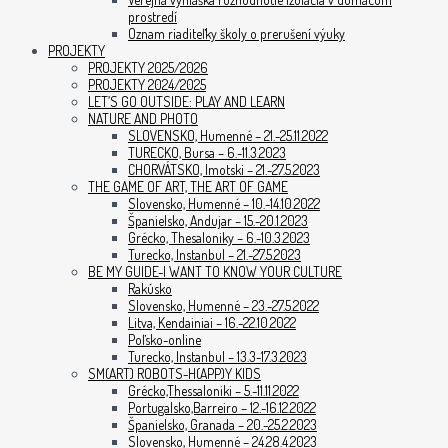
prostredí
Oznam riaditeľky školy o prerušení výuky
PROJEKTY
PROJEKTY 2025/2026
PROJEKTY 2024/2025
LET’S GO OUTSIDE: PLAY AND LEARN
NATURE AND PHOTO
SLOVENSKO, Humenné – 21.-25.11.2022
TURECKO, Bursa – 6.-11.3.2023
CHORVÁTSKO, Imotski – 21.-27.5.2023
THE GAME OF ART, THE ART OF GAME
Slovensko, Humenné – 10.-14.10.2022
Španielsko, Andujar – 15.-20.1.2023
Grécko, Thesaloniky – 6.-10.3.2023
Turecko, Instanbul – 21.-27.5.2023
BE MY GUIDE-I WANT TO KNOW YOUR CULTURE
Rakúsko
Slovensko, Humenné – 23.-27.5.2022
Litva, Kendainiai – 16.-22.10.2022
Poľsko-online
Turecko, Instanbul – 13.3-17.3.2023
SM(ART) ROBOTS-H(APP)Y KIDS
Grécko,Thessaloniki – 5.-11.11.2022
Portugalsko,Barreiro – 12.-16.12.2022
Španielsko, Granada – 20.-25.2.2023
Slovensko, Humenné – 24.28.4.2023