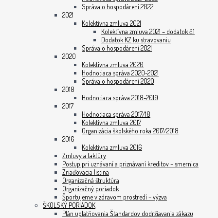
Správa o hospodárení 2022
2021
Kolektívna zmluva 2021
Kolektívna zmluva 2021 – dodatok č.1
Dodatok KZ ku stravovaniu
Správa o hospodárení 2021
2020
Kolektívna zmluva 2020
Hodnotiaca správa 2020-2021
Správa o hospodárení 2020
2018
Hodnotiaca správa 2018-2019
2017
Hodnotiaca správa 2017/18
Kolektívna zmluva 2017
Organizácia školského roka 2017/2018
2016
Kolektívna zmluva 2016
Zmluvy a faktúry
Postup pri uznávaní a priznávaní kreditov – smernica
Zriaďovacia listina
Organizačná štruktúra
Organizačný poriadok
Športujeme v zdravom prostredí – výzva
ŠKOLSKÝ PORIADOK
Plán uplatňovania Štandardov dodržiavania zákazu