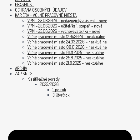
ERASMUS+
OCHRANA OSOBNÝCH ÚDAJOV
KARIÉRA – VOĽNÉ PRACOVNÉ MIESTA
VPM – 25.06.2026 – pedagogický asistent – nové
VPM – 25.06.2026 – učiteľ/ka 1. stupeň – nové
VPM – 25.06.2026 – vychovávateľ/ka – nové
Voľné pracovné miesto 17.04.2026 – neaktuálne
Voľné pracovné miesto 24.03.2026 – neaktuálne
Voľné pracovné miesto 08.01.2026 – neaktuálne
Voľné pracovné miesto 04.11.2025 – neaktuálne
Voľné pracovné miesto 25.8.2025 – neaktuálne
Voľné pracovné miesto 21.8.2025 – neaktuálne
ARCHÍV
ZÁPISNICE
Klasifikačné porady
2025/2026
1. polrok
3. štvrťrok