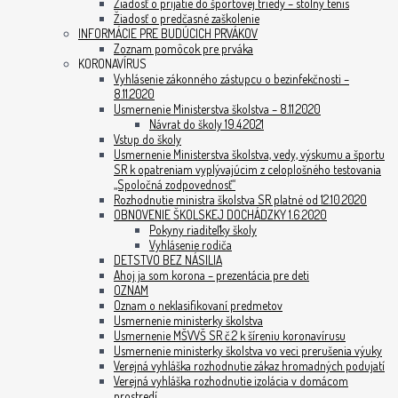
Žiadosť o prijatie do športovej triedy – stolný tenis
Žiadosť o predčasné zaškolenie
INFORMÁCIE PRE BUDÚCICH PRVÁKOV
Zoznam pomôcok pre prváka
KORONAVÍRUS
Vyhlásenie zákonného zástupcu o bezinfekčnosti –
8.11.2020
Usmernenie Ministerstva školstva – 8.11.2020
Návrat do školy 19.4.2021
Vstup do školy
Usmernenie Ministerstva školstva, vedy, výskumu a športu
SR k opatreniam vyplývajúcim z celoplošného testovania
„Spoločná zodpovednosť“
Rozhodnutie ministra školstva SR platné od 12.10.2020
OBNOVENIE ŠKOLSKEJ DOCHÁDZKY 1.6.2020
Pokyny riaditeľky školy
Vyhlásenie rodiča
DETSTVO BEZ NÁSILIA
Ahoj ja som korona – prezentácia pre deti
OZNAM
Oznam o neklasifikovaní predmetov
Usmernenie ministerky školstva
Usmernenie MŠVVŠ SR č.2 k šíreniu koronavírusu
Usmernenie ministerky školstva vo veci prerušenia výuky
Verejná vyhláška rozhodnutie zákaz hromadných podujatí
Verejná vyhláška rozhodnutie izolácia v domácom
prostredí