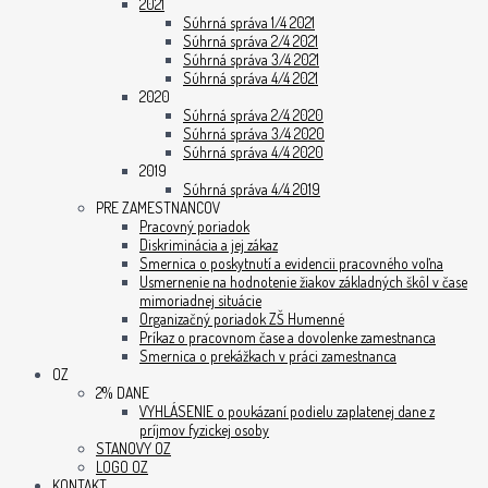
2021
Súhrná správa 1/4 2021
Súhrná správa 2/4 2021
Súhrná správa 3/4 2021
Súhrná správa 4/4 2021
2020
Súhrná správa 2/4 2020
Súhrná správa 3/4 2020
Súhrná správa 4/4 2020
2019
Súhrná správa 4/4 2019
PRE ZAMESTNANCOV
Pracovný poriadok
Diskriminácia a jej zákaz
Smernica o poskytnutí a evidencii pracovného voľna
Usmernenie na hodnotenie žiakov základných škôl v čase
mimoriadnej situácie
Organizačný poriadok ZŠ Humenné
Príkaz o pracovnom čase a dovolenke zamestnanca
Smernica o prekážkach v práci zamestnanca
OZ
2% DANE
VYHLÁSENIE o poukázaní podielu zaplatenej dane z
príjmov fyzickej osoby
STANOVY OZ
LOGO OZ
KONTAKT