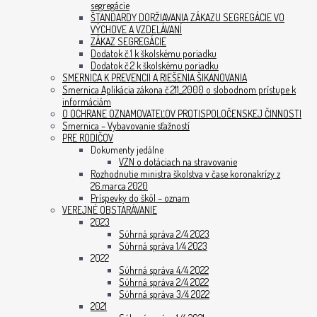
segregácie
ŠTANDARDY DORŽIAVANIA ZÁKAZU SEGREGÁCIE VO
VÝCHOVE A VZDELÁVANÍ
ZÁKAZ SEGREGÁCIE
Dodatok č.1 k školskému poriadku
Dodatok č.2 k školskému poriadku
SMERNICA K PREVENCII A RIEŠENIA ŠIKANOVANIA
Smernica Aplikácia zákona č.211_2000 o slobodnom prístupe k
informáciám
O OCHRANE OZNAMOVATEĽOV PROTISPOLOČENSKEJ ČINNOSTI
Smernica – Vybavovanie sťažností
PRE RODIČOV
Dokumenty jedálne
VZN o dotáciach na stravovanie
Rozhodnutie ministra školstva v čase koronakrízy z
26.marca 2020
Príspevky do škôl – oznam
VEREJNÉ OBSTARÁVANIE
2023
Súhrná správa 2/4 2023
Súhrná správa 1/4 2023
2022
Súhrná správa 4/4 2022
Súhrná správa 2/4 2022
Súhrná správa 3/4 2022
2021