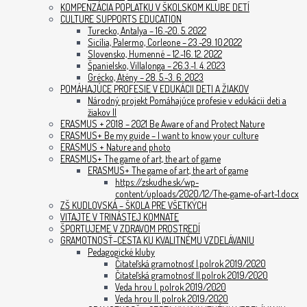
KOMPENZÁCIA POPLATKU V ŠKOLSKOM KLUBE DETÍ
CULTURE SUPPORTS EDUCATION
Turecko, Antalya – 16.-20. 5. 2022
Sicília, Palermo, Corleone – 23.-29. 10.2022
Slovensko, Humenné – 12.-16. 12. 2022
Španielsko, Villalonga – 26.3.-1. 4. 2023
Grécko, Atény – 28. 5.-3. 6. 2023
POMÁHAJÚCE PROFESIE V EDUKÁCII DETI A ŽIAKOV
Národný projekt Pomáhajúce profesie v edukácii deti a
žiakov II
ERASMUS + 2018 – 2021 Be Aware of and Protect Nature
ERASMUS+ Be my guide – I want to know your culture
ERASMUS + Nature and photo
ERASMUS+ The game of art, the art of game
ERASMUS+ The game of art, the art of game
https://zskudhe.sk/wp-
content/uploads/2020/12/The-game-of-art-1.docx
ZŠ KUDLOVSKÁ – ŠKOLA PRE VŠETKÝCH
VITAJTE V TRINÁSTEJ KOMNATE
ŠPORTUJEME V ZDRAVOM PROSTREDÍ
GRAMOTNOSŤ–CESTA KU KVALITNÉMU VZDELÁVANIU
Pedagogické kluby
Čitateľská gramotnosť I.polrok 2019/2020
Čitateľská gramotnosť II.polrok 2019/2020
Veda hrou I. polrok 2019/2020
Veda hrou II. polrok 2019/2020