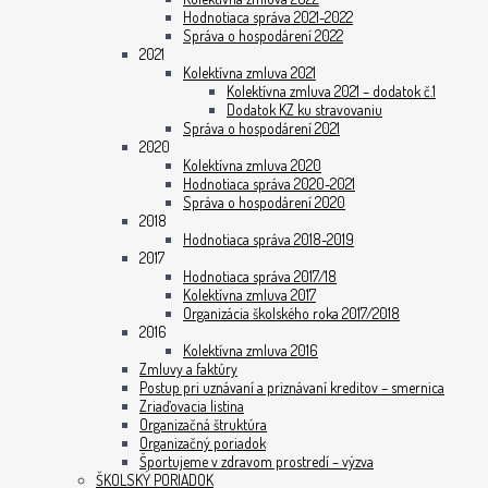
Hodnotiaca správa 2021-2022
Správa o hospodárení 2022
2021
Kolektívna zmluva 2021
Kolektívna zmluva 2021 – dodatok č.1
Dodatok KZ ku stravovaniu
Správa o hospodárení 2021
2020
Kolektívna zmluva 2020
Hodnotiaca správa 2020-2021
Správa o hospodárení 2020
2018
Hodnotiaca správa 2018-2019
2017
Hodnotiaca správa 2017/18
Kolektívna zmluva 2017
Organizácia školského roka 2017/2018
2016
Kolektívna zmluva 2016
Zmluvy a faktúry
Postup pri uznávaní a priznávaní kreditov – smernica
Zriaďovacia listina
Organizačná štruktúra
Organizačný poriadok
Športujeme v zdravom prostredí – výzva
ŠKOLSKÝ PORIADOK