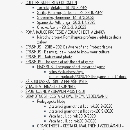
CULTURE SUPPORTS EDUCATION
Turecko, Antalya – 16.-20. 5. 2022
Sicília, Palermo, Corleone – 23.-29. 10.2022
Slovensko, Humenné – 12.-16. 12. 2022
Španielsko, Villalonga – 26.3.-1. 4. 2023
Grécko, Atény – 28. 5.-3. 6. 2023
POMÁHAJÚCE PROFESIE V EDUKÁCII DETI A ŽIAKOV
Národný projekt Pomáhajúce profesie v edukácii deti a
žiakov II
ERASMUS + 2018 – 2021 Be Aware of and Protect Nature
ERASMUS+ Be my guide – I want to know your culture
ERASMUS + Nature and photo
ERASMUS+ The game of art, the art of game
ERASMUS+ The game of art, the art of game
https://zskudhe.sk/wp-
content/uploads/2020/12/The-game-of-art-1.docx
ZŠ KUDLOVSKÁ – ŠKOLA PRE VŠETKÝCH
VITAJTE V TRINÁSTEJ KOMNATE
ŠPORTUJEME V ZDRAVOM PROSTREDÍ
GRAMOTNOSŤ–CESTA KU KVALITNÉMU VZDELÁVANIU
Pedagogické kluby
Čitateľská gramotnosť I.polrok 2019/2020
Čitateľská gramotnosť II.polrok 2019/2020
Veda hrou I. polrok 2019/2020
Veda hrou II. polrok 2019/2020
GRAMOTNOSŤ – CESTA KU KVALITNÉMU VZDELÁVANIU –