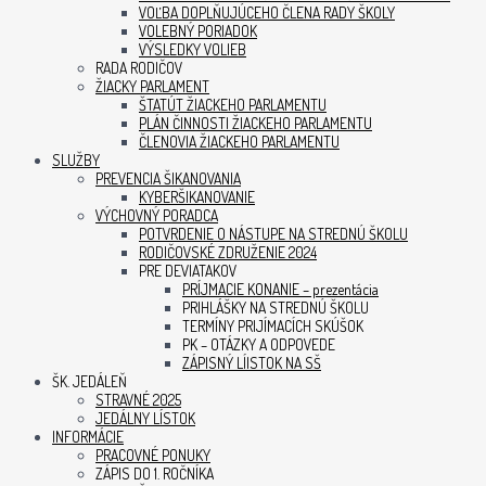
VOĽBA DOPLŇUJÚCEHO ČLENA RADY ŠKOLY
VOLEBNÝ PORIADOK
VÝSLEDKY VOLIEB
RADA RODIČOV
ŽIACKY PARLAMENT
ŠTATÚT ŽIACKEHO PARLAMENTU
PLÁN ČINNOSTI ŽIACKEHO PARLAMENTU
ČLENOVIA ŽIACKEHO PARLAMENTU
SLUŽBY
PREVENCIA ŠIKANOVANIA
KYBERŠIKANOVANIE
VÝCHOVNÝ PORADCA
POTVRDENIE O NÁSTUPE NA STREDNÚ ŠKOLU
RODIČOVSKÉ ZDRUŽENIE 2024
PRE DEVIATAKOV
PRÍJMACIE KONANIE – prezentácia
PRIHLÁŠKY NA STREDNÚ ŠKOLU
TERMÍNY PRIJÍMACÍCH SKÚŠOK
PK – OTÁZKY A ODPOVEDE
ZÁPISNÝ LÍISTOK NA SŠ
ŠK. JEDÁLEŇ
STRAVNÉ 2025
JEDÁLNY LÍSTOK
INFORMÁCIE
PRACOVNÉ PONUKY
ZÁPIS DO 1. ROČNÍKA