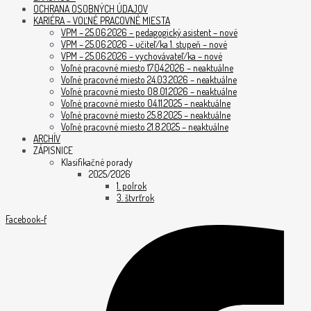
OCHRANA OSOBNÝCH ÚDAJOV
KARIÉRA – VOĽNÉ PRACOVNÉ MIESTA
VPM – 25.06.2026 – pedagogický asistent – nové
VPM – 25.06.2026 – učiteľ/ka 1. stupeň – nové
VPM – 25.06.2026 – vychovávateľ/ka – nové
Voľné pracovné miesto 17.04.2026 – neaktuálne
Voľné pracovné miesto 24.03.2026 – neaktuálne
Voľné pracovné miesto 08.01.2026 – neaktuálne
Voľné pracovné miesto 04.11.2025 – neaktuálne
Voľné pracovné miesto 25.8.2025 – neaktuálne
Voľné pracovné miesto 21.8.2025 – neaktuálne
ARCHÍV
ZÁPISNICE
Klasifikačné porady
2025/2026
1. polrok
3. štvrťrok
Facebook-f