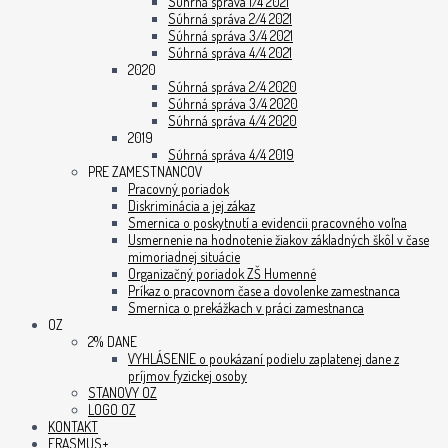
Súhrná správa 1/4 2021
Súhrná správa 2/4 2021
Súhrná správa 3/4 2021
Súhrná správa 4/4 2021
2020
Súhrná správa 2/4 2020
Súhrná správa 3/4 2020
Súhrná správa 4/4 2020
2019
Súhrná správa 4/4 2019
PRE ZAMESTNANCOV
Pracovný poriadok
Diskriminácia a jej zákaz
Smernica o poskytnutí a evidencii pracovného voľna
Usmernenie na hodnotenie žiakov základných škôl v čase
mimoriadnej situácie
Organizačný poriadok ZŠ Humenné
Príkaz o pracovnom čase a dovolenke zamestnanca
Smernica o prekážkach v práci zamestnanca
OZ
2% DANE
VYHLÁSENIE o poukázaní podielu zaplatenej dane z
príjmov fyzickej osoby
STANOVY OZ
LOGO OZ
KONTAKT
ERASMUS+