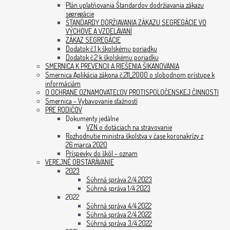
Plán uplatňovania Štandardov dodržiavania zákazu
segregácie
ŠTANDARDY DORŽIAVANIA ZÁKAZU SEGREGÁCIE VO
VÝCHOVE A VZDELÁVANÍ
ZÁKAZ SEGREGÁCIE
Dodatok č.1 k školskému poriadku
Dodatok č.2 k školskému poriadku
SMERNICA K PREVENCII A RIEŠENIA ŠIKANOVANIA
Smernica Aplikácia zákona č.211_2000 o slobodnom prístupe k
informáciám
O OCHRANE OZNAMOVATEĽOV PROTISPOLOČENSKEJ ČINNOSTI
Smernica – Vybavovanie sťažností
PRE RODIČOV
Dokumenty jedálne
VZN o dotáciach na stravovanie
Rozhodnutie ministra školstva v čase koronakrízy z
26.marca 2020
Príspevky do škôl – oznam
VEREJNÉ OBSTARÁVANIE
2023
Súhrná správa 2/4 2023
Súhrná správa 1/4 2023
2022
Súhrná správa 4/4 2022
Súhrná správa 2/4 2022
Súhrná správa 3/4 2022