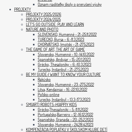
Oznam riaditeľky školy o prerušení výuky
PROJEKTY
PROJEKTY 2025/2026
PROJEKTY 2024/2025
LET’S GO OUTSIDE: PLAY AND LEARN
NATURE AND PHOTO
SLOVENSKO, Humenné – 21.-25.11.2022
TURECKO, Bursa – 6.-11.3.2023
CHORVÁTSKO, Imotski – 21.-27.5.2023
THE GAME OF ART, THE ART OF GAME
Slovensko, Humenné – 10.-14.10.2022
Španielsko, Andujar – 15.-20.1.2023
Grécko, Thesaloniky – 6.-10.3.2023
Turecko, Instanbul – 21.-27.5.2023
BE MY GUIDE-I WANT TO KNOW YOUR CULTURE
Rakúsko
Slovensko, Humenné – 23.-27.5.2022
Litva, Kendainiai – 16.-22.10.2022
Poľsko-online
Turecko, Instanbul – 13.3-17.3.2023
SM(ART) ROBOTS-H(APP)Y KIDS
Grécko,Thessaloniki – 5.-11.11.2022
Portugalsko,Barreiro – 12.-16.12.2022
Španielsko, Granada – 20.-25.2.2023
Slovensko, Humenné – 24.28.4.2023
KOMPENZÁCIA POPLATKU V ŠKOLSKOM KLUBE DETÍ