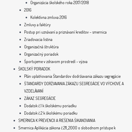
Organizácia školského roka 2017/2018
2016
Kolektívna zmluva 2016
Zmluvy a faktúry
Postup pri uznávaní a priznávaní kreditov – smernica
Zriaďovacia listina
Organizačná štruktúra
Organizačný poriadok
Športujeme v zdravom prostredí – výzva
ŠKOLSKÝ PORIADOK
Plán uplatňovania Štandardov dodržiavania zákazu segregácie
ŠTANDARDY DORŽIAVANIA ZÁKAZU SEGREGÁCIE VO VÝCHOVE A
VZDELÁVANÍ
ZÁKAZ SEGREGÁCIE
Dodatok č.1 k školskému poriadku
Dodatok č.2 k školskému poriadku
SMERNICA K PREVENCII A RIEŠENIA ŠIKANOVANIA
Smernica Aplikácia zákona č.211_2000 o slobodnom prístupe k