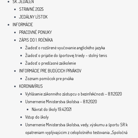
ŠK. JEDÁLEŇ
STRAVNÉ 2025
JEDÁLNY LÍSTOK
INFORMÁCIE
PRACOVNÉ PONUKY
ZÁPIS DO 1. ROČNÍKA
Žiadosť o rozšírené vyučovanie anglického jazyka
Žiadosť o prijatie do športovej triedy – stolný tenis
Žiadosť o predčasné zaškolenie
INFORMÁCIE PRE BUDÚCICH PRVÁKOV
Zoznam pomôcok pre prváka
KORONAVÍRUS
Vyhlásenie zákonného zástupcu o bezinfekčnosti – 8.11.2020
Usmernenie Ministerstva školstva – 8.11.2020
Návrat do školy 19.4.2021
Vstup do školy
Usmernenie Ministerstva školstva, vedy, výskumu a športu SR k
opatreniam vyplývajúcim z celoplošného testovania „Spoločná