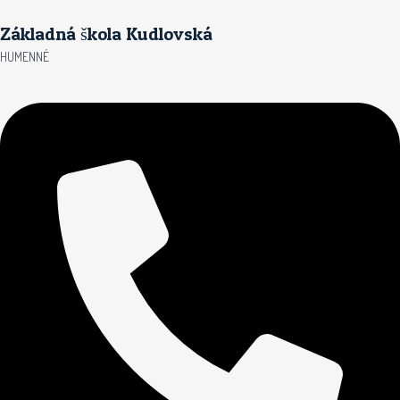
Preskočiť
Základná škola Kudlovská
na
obsah
HUMENNÉ