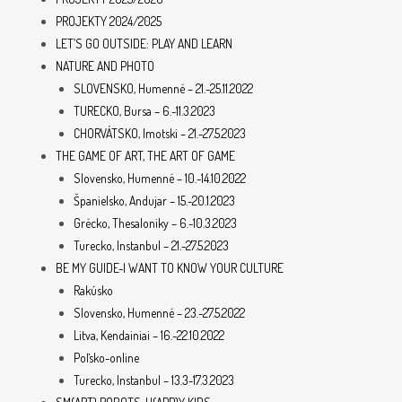
PROJEKTY 2024/2025
LET’S GO OUTSIDE: PLAY AND LEARN
NATURE AND PHOTO
SLOVENSKO, Humenné – 21.-25.11.2022
TURECKO, Bursa – 6.-11.3.2023
CHORVÁTSKO, Imotski – 21.-27.5.2023
THE GAME OF ART, THE ART OF GAME
Slovensko, Humenné – 10.-14.10.2022
Španielsko, Andujar – 15.-20.1.2023
Grécko, Thesaloniky – 6.-10.3.2023
Turecko, Instanbul – 21.-27.5.2023
BE MY GUIDE-I WANT TO KNOW YOUR CULTURE
Rakúsko
Slovensko, Humenné – 23.-27.5.2022
Litva, Kendainiai – 16.-22.10.2022
Poľsko-online
Turecko, Instanbul – 13.3-17.3.2023