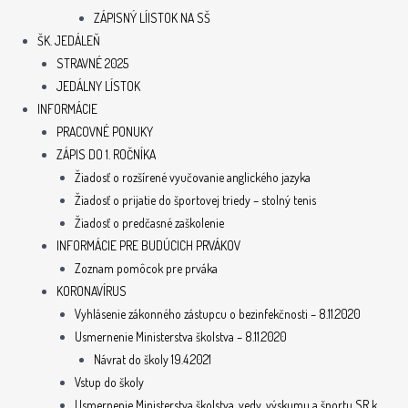
ZÁPISNÝ LÍISTOK NA SŠ
ŠK. JEDÁLEŇ
STRAVNÉ 2025
JEDÁLNY LÍSTOK
INFORMÁCIE
PRACOVNÉ PONUKY
ZÁPIS DO 1. ROČNÍKA
Žiadosť o rozšírené vyučovanie anglického jazyka
Žiadosť o prijatie do športovej triedy – stolný tenis
Žiadosť o predčasné zaškolenie
INFORMÁCIE PRE BUDÚCICH PRVÁKOV
Zoznam pomôcok pre prváka
KORONAVÍRUS
Vyhlásenie zákonného zástupcu o bezinfekčnosti – 8.11.2020
Usmernenie Ministerstva školstva – 8.11.2020
Návrat do školy 19.4.2021
Vstup do školy
Usmernenie Ministerstva školstva, vedy, výskumu a športu SR k