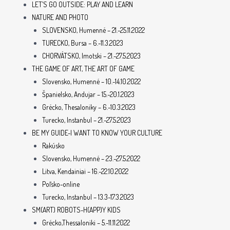
LET’S GO OUTSIDE: PLAY AND LEARN
NATURE AND PHOTO
SLOVENSKO, Humenné – 21.-25.11.2022
TURECKO, Bursa – 6.-11.3.2023
CHORVÁTSKO, Imotski – 21.-27.5.2023
THE GAME OF ART, THE ART OF GAME
Slovensko, Humenné – 10.-14.10.2022
Španielsko, Andujar – 15.-20.1.2023
Grécko, Thesaloniky – 6.-10.3.2023
Turecko, Instanbul – 21.-27.5.2023
BE MY GUIDE-I WANT TO KNOW YOUR CULTURE
Rakúsko
Slovensko, Humenné – 23.-27.5.2022
Litva, Kendainiai – 16.-22.10.2022
Poľsko-online
Turecko, Instanbul – 13.3-17.3.2023
SM(ART) ROBOTS-H(APP)Y KIDS
Grécko,Thessaloniki – 5.-11.11.2022