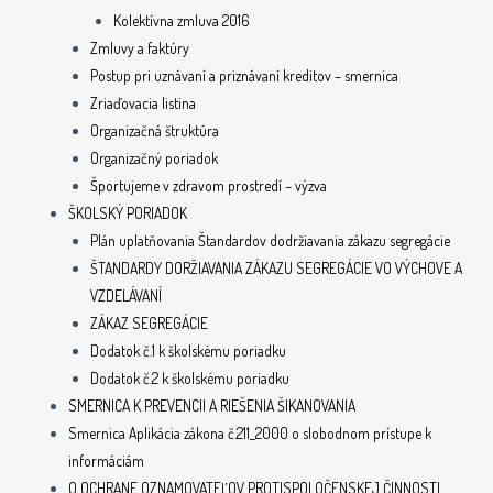
Kolektívna zmluva 2016
Zmluvy a faktúry
Postup pri uznávaní a priznávaní kreditov – smernica
Zriaďovacia listina
Organizačná štruktúra
Organizačný poriadok
Športujeme v zdravom prostredí – výzva
ŠKOLSKÝ PORIADOK
Plán uplatňovania Štandardov dodržiavania zákazu segregácie
ŠTANDARDY DORŽIAVANIA ZÁKAZU SEGREGÁCIE VO VÝCHOVE A
VZDELÁVANÍ
ZÁKAZ SEGREGÁCIE
Dodatok č.1 k školskému poriadku
Dodatok č.2 k školskému poriadku
SMERNICA K PREVENCII A RIEŠENIA ŠIKANOVANIA
Smernica Aplikácia zákona č.211_2000 o slobodnom prístupe k
informáciám
O OCHRANE OZNAMOVATEĽOV PROTISPOLOČENSKEJ ČINNOSTI