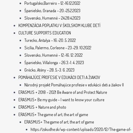
Portugalsko,Barreiro – 12.-16.12.2022
Španielsko, Granada – 20.-25.2.2023
Slovensko, Humenné – 24.28.4.2023
KOMPENZÁCIA POPLATKU V ŠKOLSKOM KLUBE DETÍ
CULTURE SUPPORTS EDUCATION
Turecko, Antalya – 16.-20. 5. 2022
Sicília, Palermo, Corleone – 23.-29. 10.2022
Slovensko, Humenné – 12.-16. 12. 2022
Španielsko, Villalonga – 26.3.-1. 4. 2023
Grécko, Atény – 28. 5.-3. 6. 2023
POMÁHAJÚCE PROFESIE V EDUKÁCII DETI A ŽIAKOV
Národný projekt Pomáhajúce profesie v edukácii deti a žiakov II
ERASMUS + 2018 – 2021 Be Aware of and Protect Nature
ERASMUS+ Be my guide – I want to know your culture
ERASMUS + Nature and photo
ERASMUS+ The game of art, the art of game
ERASMUS+ The game of art, the art of game
https://zskudhe.sk/wp-content/uploads/2020/12/The-game-of-