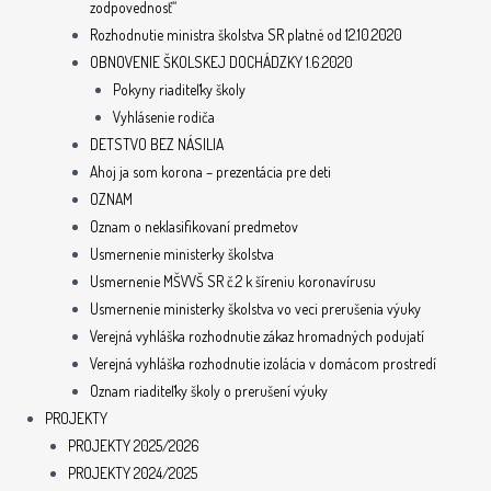
zodpovednosť“
Rozhodnutie ministra školstva SR platné od 12.10.2020
OBNOVENIE ŠKOLSKEJ DOCHÁDZKY 1.6.2020
Pokyny riaditeľky školy
Vyhlásenie rodiča
DETSTVO BEZ NÁSILIA
Ahoj ja som korona – prezentácia pre deti
OZNAM
Oznam o neklasifikovaní predmetov
Usmernenie ministerky školstva
Usmernenie MŠVVŠ SR č.2 k šíreniu koronavírusu
Usmernenie ministerky školstva vo veci prerušenia výuky
Verejná vyhláška rozhodnutie zákaz hromadných podujatí
Verejná vyhláška rozhodnutie izolácia v domácom prostredí
Oznam riaditeľky školy o prerušení výuky
PROJEKTY
PROJEKTY 2025/2026
PROJEKTY 2024/2025