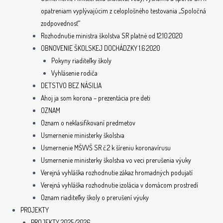
opatreniam vyplývajúcim z celoplošného testovania „Spoločná
zodpovednosť“
Rozhodnutie ministra školstva SR platné od 12.10.2020
OBNOVENIE ŠKOLSKEJ DOCHÁDZKY 1.6.2020
Pokyny riaditeľky školy
Vyhlásenie rodiča
DETSTVO BEZ NÁSILIA
Ahoj ja som korona – prezentácia pre deti
OZNAM
Oznam o neklasifikovaní predmetov
Usmernenie ministerky školstva
Usmernenie MŠVVŠ SR č.2 k šíreniu koronavírusu
Usmernenie ministerky školstva vo veci prerušenia výuky
Verejná vyhláška rozhodnutie zákaz hromadných podujatí
Verejná vyhláška rozhodnutie izolácia v domácom prostredí
Oznam riaditeľky školy o prerušení výuky
PROJEKTY
PROJEKTY 2025/2026