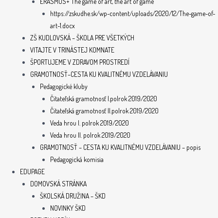
ERASMUS+ The game of art, the art of game
https://zskudhe.sk/wp-content/uploads/2020/12/The-game-of-
art-1.docx
ZŠ KUDLOVSKÁ – ŠKOLA PRE VŠETKÝCH
VITAJTE V TRINÁSTEJ KOMNATE
ŠPORTUJEME V ZDRAVOM PROSTREDÍ
GRAMOTNOSŤ–CESTA KU KVALITNÉMU VZDELÁVANIU
Pedagogické kluby
Čitateľská gramotnosť I.polrok 2019/2020
Čitateľská gramotnosť II.polrok 2019/2020
Veda hrou I. polrok 2019/2020
Veda hrou II. polrok 2019/2020
GRAMOTNOSŤ – CESTA KU KVALITNÉMU VZDELÁVANIU – popis
Pedagogická komisia
EDUPAGE
DOMOVSKÁ STRÁNKA
ŠKOLSKÁ DRUŽINA – ŠKD
NOVINKY ŠKD