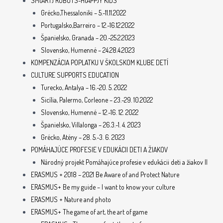
SM(ART) ROBOTS-H(APP)Y KIDS
Grécko,Thessaloniki – 5.-11.11.2022
Portugalsko,Barreiro – 12.-16.12.2022
Španielsko, Granada – 20.-25.2.2023
Slovensko, Humenné – 24.28.4.2023
KOMPENZÁCIA POPLATKU V ŠKOLSKOM KLUBE DETÍ
CULTURE SUPPORTS EDUCATION
Turecko, Antalya – 16.-20. 5. 2022
Sicília, Palermo, Corleone – 23.-29. 10.2022
Slovensko, Humenné – 12.-16. 12. 2022
Španielsko, Villalonga – 26.3.-1. 4. 2023
Grécko, Atény – 28. 5.-3. 6. 2023
POMÁHAJÚCE PROFESIE V EDUKÁCII DETI A ŽIAKOV
Národný projekt Pomáhajúce profesie v edukácii deti a žiakov II
ERASMUS + 2018 – 2021 Be Aware of and Protect Nature
ERASMUS+ Be my guide – I want to know your culture
ERASMUS + Nature and photo
ERASMUS+ The game of art, the art of game