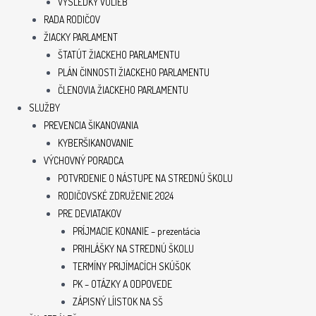
VÝSLEDKY VOLIEB
RADA RODIČOV
ŽIACKY PARLAMENT
ŠTATÚT ŽIACKEHO PARLAMENTU
PLÁN ČINNOSTI ŽIACKEHO PARLAMENTU
ČLENOVIA ŽIACKEHO PARLAMENTU
SLUŽBY
PREVENCIA ŠIKANOVANIA
KYBERŠIKANOVANIE
VÝCHOVNÝ PORADCA
POTVRDENIE O NÁSTUPE NA STREDNÚ ŠKOLU
RODIČOVSKÉ ZDRUŽENIE 2024
PRE DEVIATAKOV
PRÍJMACIE KONANIE – prezentácia
PRIHLÁŠKY NA STREDNÚ ŠKOLU
TERMÍNY PRIJÍMACÍCH SKÚŠOK
PK – OTÁZKY A ODPOVEDE
ZÁPISNÝ LÍISTOK NA SŠ