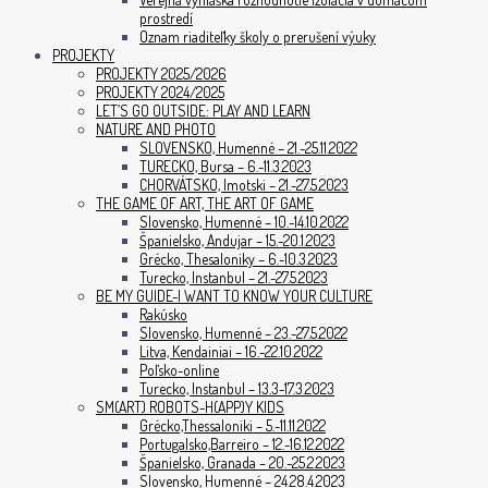
prostredí
Oznam riaditeľky školy o prerušení výuky
PROJEKTY
PROJEKTY 2025/2026
PROJEKTY 2024/2025
LET’S GO OUTSIDE: PLAY AND LEARN
NATURE AND PHOTO
SLOVENSKO, Humenné – 21.-25.11.2022
TURECKO, Bursa – 6.-11.3.2023
CHORVÁTSKO, Imotski – 21.-27.5.2023
THE GAME OF ART, THE ART OF GAME
Slovensko, Humenné – 10.-14.10.2022
Španielsko, Andujar – 15.-20.1.2023
Grécko, Thesaloniky – 6.-10.3.2023
Turecko, Instanbul – 21.-27.5.2023
BE MY GUIDE-I WANT TO KNOW YOUR CULTURE
Rakúsko
Slovensko, Humenné – 23.-27.5.2022
Litva, Kendainiai – 16.-22.10.2022
Poľsko-online
Turecko, Instanbul – 13.3-17.3.2023
SM(ART) ROBOTS-H(APP)Y KIDS
Grécko,Thessaloniki – 5.-11.11.2022
Portugalsko,Barreiro – 12.-16.12.2022
Španielsko, Granada – 20.-25.2.2023
Slovensko, Humenné – 24.28.4.2023