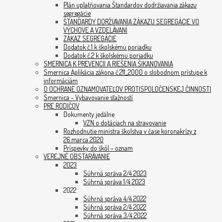
Plán uplatňovania Štandardov dodržiavania zákazu
segregácie
ŠTANDARDY DORŽIAVANIA ZÁKAZU SEGREGÁCIE VO
VÝCHOVE A VZDELÁVANÍ
ZÁKAZ SEGREGÁCIE
Dodatok č.1 k školskému poriadku
Dodatok č.2 k školskému poriadku
SMERNICA K PREVENCII A RIEŠENIA ŠIKANOVANIA
Smernica Aplikácia zákona č.211_2000 o slobodnom prístupe k
informáciám
O OCHRANE OZNAMOVATEĽOV PROTISPOLOČENSKEJ ČINNOSTI
Smernica – Vybavovanie sťažností
PRE RODIČOV
Dokumenty jedálne
VZN o dotáciach na stravovanie
Rozhodnutie ministra školstva v čase koronakrízy z
26.marca 2020
Príspevky do škôl – oznam
VEREJNÉ OBSTARÁVANIE
2023
Súhrná správa 2/4 2023
Súhrná správa 1/4 2023
2022
Súhrná správa 4/4 2022
Súhrná správa 2/4 2022
Súhrná správa 3/4 2022