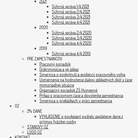
2021
Súhrná správa 1/4 2021
Súhrná správa 2/4 2021
Súhrná správa 3/4 2021
Súhrná správa 4/4 2021
2020
Súhrná správa 2/4 2020
Súhrná správa 3/4 2020
Súhrná správa 4/4 2020
2019
Súhrná správa 4/4 2019
PRE ZAMESTNANCOV
Pracovný poriadok
Diskriminácia a jej zákaz
Smernica o poskytnutí a evidencii pracovného voľna
Usmernenie na hodnotenie žiakov základných škôl v čase
mimoriadnej situácie
Organizačný poriadok ZŠ Humenné
Príkaz o pracovnom čase a dovolenke zamestnanca
Smernica o prekážkach v práci zamestnanca
OZ
2% DANE
VYHLÁSENIE o poukázaní podielu zaplatenej dane z
príjmov fyzickej osoby
STANOVY OZ
LOGO OZ
KONTAKT