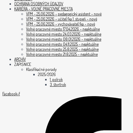
OCHRANA OSOBNÝCH ÚDAJOV
KARIÉRA – VOĽNÉ PRACOVNÉ MIESTA
VPM – 25.06.2026 – pedagogický asistent – nové
VPM – 25.06.2026 – učiteľ/ka 1. stupeň – nové
VPM – 25.06.2026 – vychovávateľ/ka – nové
Voľné pracovné miesto 17.04.2026 – neaktuálne
Voľné pracovné miesto 24.03.2026 – neaktuálne
Voľné pracovné miesto 08.01.2026 – neaktuálne
Voľné pracovné miesto 04.11.2025 – neaktuálne
Voľné pracovné miesto 25.8.2025 – neaktuálne
Voľné pracovné miesto 21.8.2025 – neaktuálne
ARCHÍV
ZÁPISNICE
Klasifikačné porady
2025/2026
1. polrok
3. štvrťrok
Facebook-f