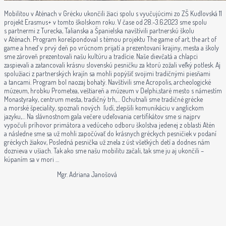
Mobilitou v Aténach v Grécku ukončili žiaci spolu s vyučujúcimi zo ZŠ Kudlovská 11
projekt Erasmus+ v tomto školskom roku. V čase od 28.-3.6.2023 sme spolu
s partnermi z Turecka, Talianska a Španielska navštívili partnerskú školu
v Aténach. Program korešpondoval s témou projektu The game of art, the art of
game a hneď v prvý deň po vrúcnom prijatí a prezentovaní krajiny, mesta a školy
sme zároveň prezentovali našu kultúru a tradície. Naše dievčatá a chlapci
zaspievali a zatancovali krásnu slovenskú pesničku za ktorú zožali veľký potlesk. Aj
spolužiaci z partnerských krajín sa mohli popýšiť svojimi tradičnými piesňami
a tancami. Program bol naozaj bohatý. Navštívili sme Acropolis, archeologické
múzeum, hrobku Prometea, veštiareň a múzeum v Delphi,staré mesto s námestím
Monastyraky, centrum mesta, tradičný trh,… Ochutnali sme tradičné grécke
a morské špeciality, spoznali nových ľudí, zlepšili komunikáciu v anglickom
jazyku,… Na slávnostnom gala večere udeľovania certifikátov sme si najprv
vypočuli príhovor primátora a vedúceho odboru školstva jedenej z oblasti Atén
a následne sme sa už mohli započúvať do krásnych gréckych pesničiek v podaní
gréckych žiakov, Posledná pesnička už znela z úst všetkých detí a dodnes nám
doznieva v ušiach. Tak ako sme našu mobilitu začali, tak sme ju aj ukončili –
kúpaním sa v mori …
Mgr. Adriana Janošová