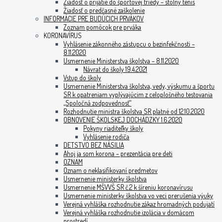
Žiadosť o prijatie do športovej triedy – stolný tenis
Žiadosť o predčasné zaškolenie
INFORMÁCIE PRE BUDÚCICH PRVÁKOV
Zoznam pomôcok pre prváka
KORONAVÍRUS
Vyhlásenie zákonného zástupcu o bezinfekčnosti –
8.11.2020
Usmernenie Ministerstva školstva – 8.11.2020
Návrat do školy 19.4.2021
Vstup do školy
Usmernenie Ministerstva školstva, vedy, výskumu a športu
SR k opatreniam vyplývajúcim z celoplošného testovania
„Spoločná zodpovednosť“
Rozhodnutie ministra školstva SR platné od 12.10.2020
OBNOVENIE ŠKOLSKEJ DOCHÁDZKY 1.6.2020
Pokyny riaditeľky školy
Vyhlásenie rodiča
DETSTVO BEZ NÁSILIA
Ahoj ja som korona – prezentácia pre deti
OZNAM
Oznam o neklasifikovaní predmetov
Usmernenie ministerky školstva
Usmernenie MŠVVŠ SR č.2 k šíreniu koronavírusu
Usmernenie ministerky školstva vo veci prerušenia výuky
Verejná vyhláška rozhodnutie zákaz hromadných podujatí
Verejná vyhláška rozhodnutie izolácia v domácom
prostredí