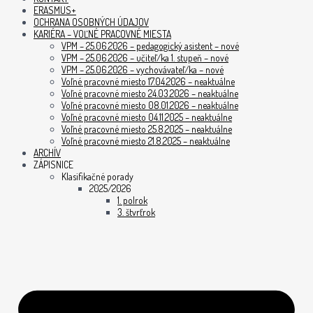
ERASMUS+
OCHRANA OSOBNÝCH ÚDAJOV
KARIÉRA – VOĽNÉ PRACOVNÉ MIESTA
VPM – 25.06.2026 – pedagogický asistent – nové
VPM – 25.06.2026 – učiteľ/ka 1. stupeň – nové
VPM – 25.06.2026 – vychovávateľ/ka – nové
Voľné pracovné miesto 17.04.2026 – neaktuálne
Voľné pracovné miesto 24.03.2026 – neaktuálne
Voľné pracovné miesto 08.01.2026 – neaktuálne
Voľné pracovné miesto 04.11.2025 – neaktuálne
Voľné pracovné miesto 25.8.2025 – neaktuálne
Voľné pracovné miesto 21.8.2025 – neaktuálne
ARCHÍV
ZÁPISNICE
Klasifikačné porady
2025/2026
1. polrok
3. štvrťrok