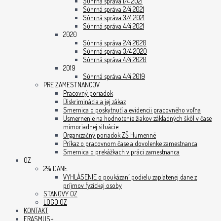
Súhrná správa 1/4 2021
Súhrná správa 2/4 2021
Súhrná správa 3/4 2021
Súhrná správa 4/4 2021
2020
Súhrná správa 2/4 2020
Súhrná správa 3/4 2020
Súhrná správa 4/4 2020
2019
Súhrná správa 4/4 2019
PRE ZAMESTNANCOV
Pracovný poriadok
Diskriminácia a jej zákaz
Smernica o poskytnutí a evidencii pracovného voľna
Usmernenie na hodnotenie žiakov základných škôl v čase
mimoriadnej situácie
Organizačný poriadok ZŠ Humenné
Príkaz o pracovnom čase a dovolenke zamestnanca
Smernica o prekážkach v práci zamestnanca
OZ
2% DANE
VYHLÁSENIE o poukázaní podielu zaplatenej dane z
príjmov fyzickej osoby
STANOVY OZ
LOGO OZ
KONTAKT
ERASMUS+