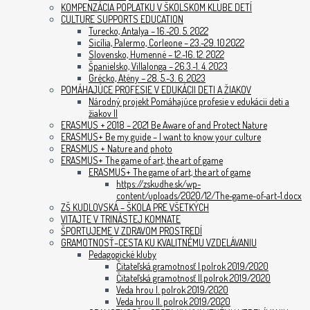
KOMPENZÁCIA POPLATKU V ŠKOLSKOM KLUBE DETÍ
CULTURE SUPPORTS EDUCATION
Turecko, Antalya – 16.-20. 5. 2022
Sicília, Palermo, Corleone – 23.-29. 10.2022
Slovensko, Humenné – 12.-16. 12. 2022
Španielsko, Villalonga – 26.3.-1. 4. 2023
Grécko, Atény – 28. 5.-3. 6. 2023
POMÁHAJÚCE PROFESIE V EDUKÁCII DETI A ŽIAKOV
Národný projekt Pomáhajúce profesie v edukácii deti a
žiakov II
ERASMUS + 2018 – 2021 Be Aware of and Protect Nature
ERASMUS+ Be my guide – I want to know your culture
ERASMUS + Nature and photo
ERASMUS+ The game of art, the art of game
ERASMUS+ The game of art, the art of game
https://zskudhe.sk/wp-
content/uploads/2020/12/The-game-of-art-1.docx
ZŠ KUDLOVSKÁ – ŠKOLA PRE VŠETKÝCH
VITAJTE V TRINÁSTEJ KOMNATE
ŠPORTUJEME V ZDRAVOM PROSTREDÍ
GRAMOTNOSŤ–CESTA KU KVALITNÉMU VZDELÁVANIU
Pedagogické kluby
Čitateľská gramotnosť I.polrok 2019/2020
Čitateľská gramotnosť II.polrok 2019/2020
Veda hrou I. polrok 2019/2020
Veda hrou II. polrok 2019/2020