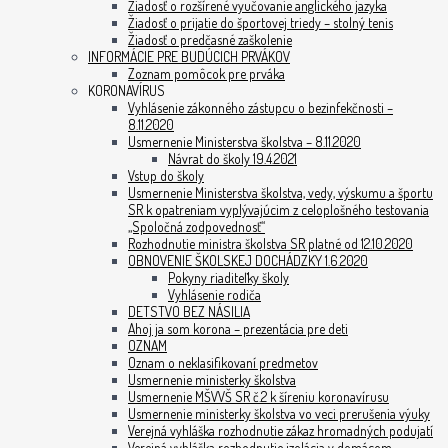
Žiadosť o rozšírené vyučovanie anglického jazyka
Žiadosť o prijatie do športovej triedy – stolný tenis
Žiadosť o predčasné zaškolenie
INFORMÁCIE PRE BUDÚCICH PRVÁKOV
Zoznam pomôcok pre prváka
KORONAVÍRUS
Vyhlásenie zákonného zástupcu o bezinfekčnosti –
8.11.2020
Usmernenie Ministerstva školstva – 8.11.2020
Návrat do školy 19.4.2021
Vstup do školy
Usmernenie Ministerstva školstva, vedy, výskumu a športu
SR k opatreniam vyplývajúcim z celoplošného testovania
„Spoločná zodpovednosť“
Rozhodnutie ministra školstva SR platné od 12.10.2020
OBNOVENIE ŠKOLSKEJ DOCHÁDZKY 1.6.2020
Pokyny riaditeľky školy
Vyhlásenie rodiča
DETSTVO BEZ NÁSILIA
Ahoj ja som korona – prezentácia pre deti
OZNAM
Oznam o neklasifikovaní predmetov
Usmernenie ministerky školstva
Usmernenie MŠVVŠ SR č.2 k šíreniu koronavírusu
Usmernenie ministerky školstva vo veci prerušenia výuky
Verejná vyhláška rozhodnutie zákaz hromadných podujatí
Verejná vyhláška rozhodnutie izolácia v domácom