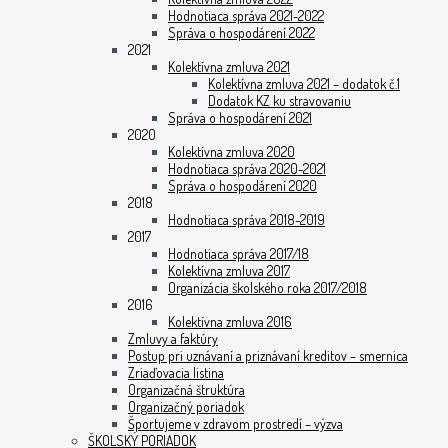
Hodnotiaca správa 2021-2022
Správa o hospodárení 2022
2021
Kolektívna zmluva 2021
Kolektívna zmluva 2021 – dodatok č.1
Dodatok KZ ku stravovaniu
Správa o hospodárení 2021
2020
Kolektívna zmluva 2020
Hodnotiaca správa 2020-2021
Správa o hospodárení 2020
2018
Hodnotiaca správa 2018-2019
2017
Hodnotiaca správa 2017/18
Kolektívna zmluva 2017
Organizácia školského roka 2017/2018
2016
Kolektívna zmluva 2016
Zmluvy a faktúry
Postup pri uznávaní a priznávaní kreditov – smernica
Zriaďovacia listina
Organizačná štruktúra
Organizačný poriadok
Športujeme v zdravom prostredí – výzva
ŠKOLSKÝ PORIADOK