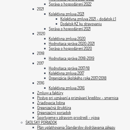
Správa o hospodárení 2022
2021
Kolektívna zmluva 2021
Kolektívna zmluva 2021 – dodatok č.1
Dodatok KZ ku stravovaniu
Správa o hospodárení 2021
2020
Kolektívna zmluva 2020
Hodnotiaca správa 2020-2021
Správa o hospodárení 2020
2018
Hodnotiaca správa 2018-2019
2017
Hodnotiaca správa 2017/18
Kolektívna zmluva 2017
Organizácia školského roka 2017/2018
2016
Kolektívna zmluva 2016
Zmluvy a faktúry
Postup pri uznávaní a priznávaní kreditov – smernica
Zriaďovacia listina
Organizačná štruktúra
Organizačný poriadok
Športujeme v zdravom prostredí – výzva
ŠKOLSKÝ PORIADOK
Plán uplatňovania Štandardov dodržiavania zákazu