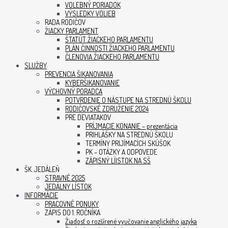
VOLEBNÝ PORIADOK
VÝSLEDKY VOLIEB
RADA RODIČOV
ŽIACKY PARLAMENT
ŠTATÚT ŽIACKEHO PARLAMENTU
PLÁN ČINNOSTI ŽIACKEHO PARLAMENTU
ČLENOVIA ŽIACKEHO PARLAMENTU
SLUŽBY
PREVENCIA ŠIKANOVANIA
KYBERŠIKANOVANIE
VÝCHOVNÝ PORADCA
POTVRDENIE O NÁSTUPE NA STREDNÚ ŠKOLU
RODIČOVSKÉ ZDRUŽENIE 2024
PRE DEVIATAKOV
PRÍJMACIE KONANIE – prezentácia
PRIHLÁŠKY NA STREDNÚ ŠKOLU
TERMÍNY PRIJÍMACÍCH SKÚŠOK
PK – OTÁZKY A ODPOVEDE
ZÁPISNÝ LÍISTOK NA SŠ
ŠK. JEDÁLEŇ
STRAVNÉ 2025
JEDÁLNY LÍSTOK
INFORMÁCIE
PRACOVNÉ PONUKY
ZÁPIS DO 1. ROČNÍKA
Žiadosť o rozšírené vyučovanie anglického jazyka