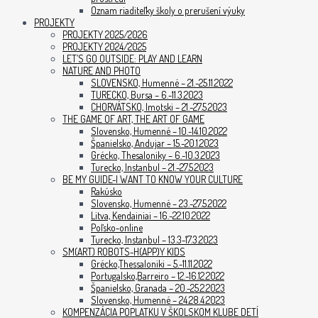
Oznam riaditeľky školy o prerušení výuky
PROJEKTY
PROJEKTY 2025/2026
PROJEKTY 2024/2025
LET’S GO OUTSIDE: PLAY AND LEARN
NATURE AND PHOTO
SLOVENSKO, Humenné – 21.-25.11.2022
TURECKO, Bursa – 6.-11.3.2023
CHORVÁTSKO, Imotski – 21.-27.5.2023
THE GAME OF ART, THE ART OF GAME
Slovensko, Humenné – 10.-14.10.2022
Španielsko, Andujar – 15.-20.1.2023
Grécko, Thesaloniky – 6.-10.3.2023
Turecko, Instanbul – 21.-27.5.2023
BE MY GUIDE-I WANT TO KNOW YOUR CULTURE
Rakúsko
Slovensko, Humenné – 23.-27.5.2022
Litva, Kendainiai – 16.-22.10.2022
Poľsko-online
Turecko, Instanbul – 13.3-17.3.2023
SM(ART) ROBOTS-H(APP)Y KIDS
Grécko,Thessaloniki – 5.-11.11.2022
Portugalsko,Barreiro – 12.-16.12.2022
Španielsko, Granada – 20.-25.2.2023
Slovensko, Humenné – 24.28.4.2023
KOMPENZÁCIA POPLATKU V ŠKOLSKOM KLUBE DETÍ