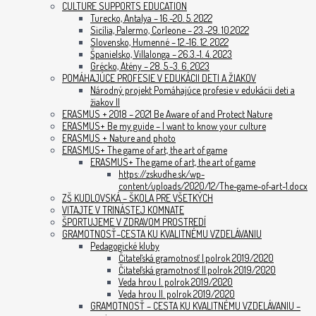
CULTURE SUPPORTS EDUCATION
Turecko, Antalya – 16.-20. 5. 2022
Sicília, Palermo, Corleone – 23.-29. 10.2022
Slovensko, Humenné – 12.-16. 12. 2022
Španielsko, Villalonga – 26.3.-1. 4. 2023
Grécko, Atény – 28. 5.-3. 6. 2023
POMÁHAJÚCE PROFESIE V EDUKÁCII DETI A ŽIAKOV
Národný projekt Pomáhajúce profesie v edukácii deti a
žiakov II
ERASMUS + 2018 – 2021 Be Aware of and Protect Nature
ERASMUS+ Be my guide – I want to know your culture
ERASMUS + Nature and photo
ERASMUS+ The game of art, the art of game
ERASMUS+ The game of art, the art of game
https://zskudhe.sk/wp-
content/uploads/2020/12/The-game-of-art-1.docx
ZŠ KUDLOVSKÁ – ŠKOLA PRE VŠETKÝCH
VITAJTE V TRINÁSTEJ KOMNATE
ŠPORTUJEME V ZDRAVOM PROSTREDÍ
GRAMOTNOSŤ–CESTA KU KVALITNÉMU VZDELÁVANIU
Pedagogické kluby
Čitateľská gramotnosť I.polrok 2019/2020
Čitateľská gramotnosť II.polrok 2019/2020
Veda hrou I. polrok 2019/2020
Veda hrou II. polrok 2019/2020
GRAMOTNOSŤ – CESTA KU KVALITNÉMU VZDELÁVANIU –