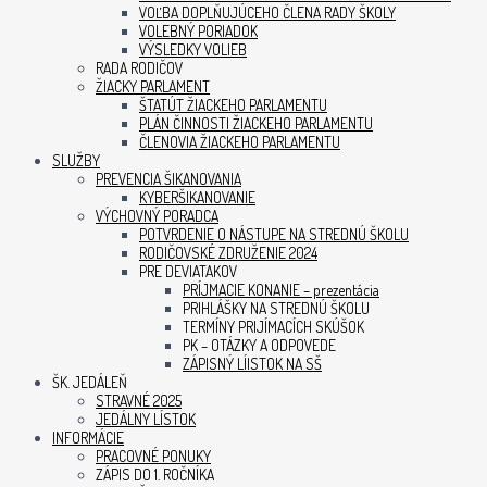
VOĽBA DOPLŇUJÚCEHO ČLENA RADY ŠKOLY
VOLEBNÝ PORIADOK
VÝSLEDKY VOLIEB
RADA RODIČOV
ŽIACKY PARLAMENT
ŠTATÚT ŽIACKEHO PARLAMENTU
PLÁN ČINNOSTI ŽIACKEHO PARLAMENTU
ČLENOVIA ŽIACKEHO PARLAMENTU
SLUŽBY
PREVENCIA ŠIKANOVANIA
KYBERŠIKANOVANIE
VÝCHOVNÝ PORADCA
POTVRDENIE O NÁSTUPE NA STREDNÚ ŠKOLU
RODIČOVSKÉ ZDRUŽENIE 2024
PRE DEVIATAKOV
PRÍJMACIE KONANIE – prezentácia
PRIHLÁŠKY NA STREDNÚ ŠKOLU
TERMÍNY PRIJÍMACÍCH SKÚŠOK
PK – OTÁZKY A ODPOVEDE
ZÁPISNÝ LÍISTOK NA SŠ
ŠK. JEDÁLEŇ
STRAVNÉ 2025
JEDÁLNY LÍSTOK
INFORMÁCIE
PRACOVNÉ PONUKY
ZÁPIS DO 1. ROČNÍKA