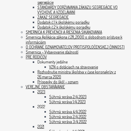
segregácie
ŠTANDARDY DORŽIAVANIA ZÁKAZU SEGREGÁCIE VO
VÝCHOVE A VZDELÁVANÍ
ZÁKAZ SEGREGÁCIE
Dodatok č.1 k školskému poriadku
Dodatok č.2 k školskému poriadku
SMERNICA K PREVENCII A RIEŠENIA ŠIKANOVANIA
Smernica Aplikácia zákona č.211_2000 o slobodnom prístupe k
informáciám
O OCHRANE OZNAMOVATEĽOV PROTISPOLOČENSKEJ ČINNOSTI
Smernica – Vybavovanie sťažností
PRE RODIČOV
Dokumenty jedálne
VZN o dotáciach na stravovanie
Rozhodnutie ministra školstva v čase koronakrízy z
26.marca 2020
Príspevky do škôl – oznam
VEREJNÉ OBSTARÁVANIE
2023
Súhrná správa 2/4 2023
Súhrná správa 1/4 2023
2022
Súhrná správa 4/4 2022
Súhrná správa 2/4 2022
Súhrná správa 3/4 2022
2021