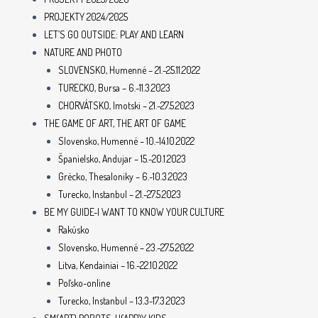
PROJEKTY 2024/2025
LET’S GO OUTSIDE: PLAY AND LEARN
NATURE AND PHOTO
SLOVENSKO, Humenné – 21.-25.11.2022
TURECKO, Bursa – 6.-11.3.2023
CHORVÁTSKO, Imotski – 21.-27.5.2023
THE GAME OF ART, THE ART OF GAME
Slovensko, Humenné – 10.-14.10.2022
Španielsko, Andujar – 15.-20.1.2023
Grécko, Thesaloniky – 6.-10.3.2023
Turecko, Instanbul – 21.-27.5.2023
BE MY GUIDE-I WANT TO KNOW YOUR CULTURE
Rakúsko
Slovensko, Humenné – 23.-27.5.2022
Litva, Kendainiai – 16.-22.10.2022
Poľsko-online
Turecko, Instanbul – 13.3-17.3.2023