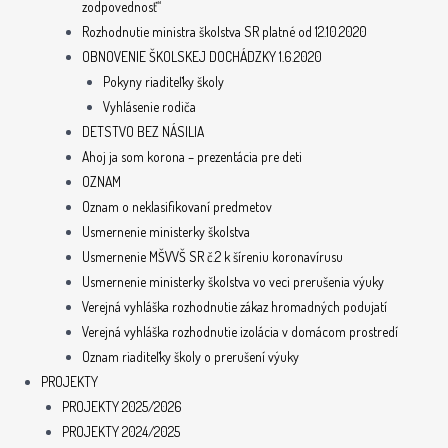
zodpovednosť“
Rozhodnutie ministra školstva SR platné od 12.10.2020
OBNOVENIE ŠKOLSKEJ DOCHÁDZKY 1.6.2020
Pokyny riaditeľky školy
Vyhlásenie rodiča
DETSTVO BEZ NÁSILIA
Ahoj ja som korona – prezentácia pre deti
OZNAM
Oznam o neklasifikovaní predmetov
Usmernenie ministerky školstva
Usmernenie MŠVVŠ SR č.2 k šíreniu koronavírusu
Usmernenie ministerky školstva vo veci prerušenia výuky
Verejná vyhláška rozhodnutie zákaz hromadných podujatí
Verejná vyhláška rozhodnutie izolácia v domácom prostredí
Oznam riaditeľky školy o prerušení výuky
PROJEKTY
PROJEKTY 2025/2026
PROJEKTY 2024/2025