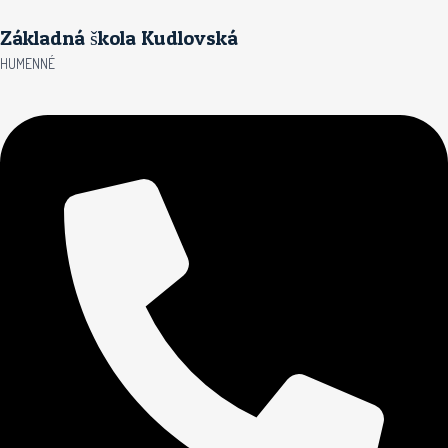
Preskočiť
Základná škola Kudlovská
na
obsah
HUMENNÉ