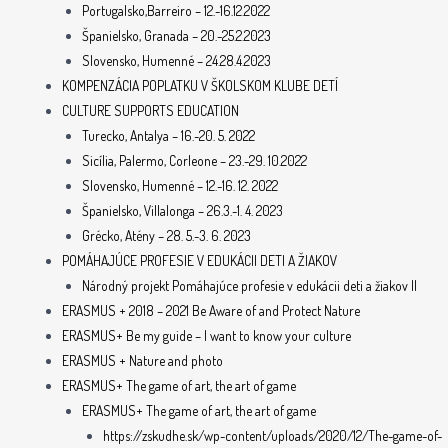
Portugalsko,Barreiro – 12.-16.12.2022
Španielsko, Granada – 20.-25.2.2023
Slovensko, Humenné – 24.28.4.2023
KOMPENZÁCIA POPLATKU V ŠKOLSKOM KLUBE DETÍ
CULTURE SUPPORTS EDUCATION
Turecko, Antalya – 16.-20. 5. 2022
Sicília, Palermo, Corleone – 23.-29. 10.2022
Slovensko, Humenné – 12.-16. 12. 2022
Španielsko, Villalonga – 26.3.-1. 4. 2023
Grécko, Atény – 28. 5.-3. 6. 2023
POMÁHAJÚCE PROFESIE V EDUKÁCII DETI A ŽIAKOV
Národný projekt Pomáhajúce profesie v edukácii deti a žiakov II
ERASMUS + 2018 – 2021 Be Aware of and Protect Nature
ERASMUS+ Be my guide – I want to know your culture
ERASMUS + Nature and photo
ERASMUS+ The game of art, the art of game
ERASMUS+ The game of art, the art of game
https://zskudhe.sk/wp-content/uploads/2020/12/The-game-of-