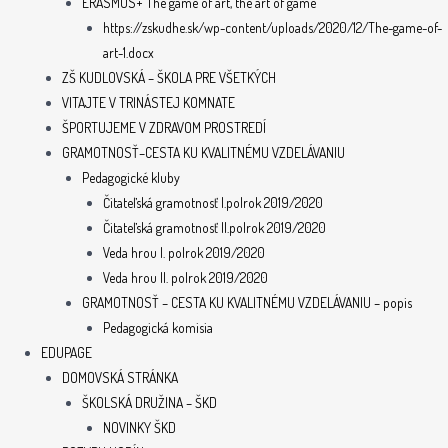
ERASMUS+ The game of art, the art of game
https://zskudhe.sk/wp-content/uploads/2020/12/The-game-of-
art-1.docx
ZŠ KUDLOVSKÁ – ŠKOLA PRE VŠETKÝCH
VITAJTE V TRINÁSTEJ KOMNATE
ŠPORTUJEME V ZDRAVOM PROSTREDÍ
GRAMOTNOSŤ–CESTA KU KVALITNÉMU VZDELÁVANIU
Pedagogické kluby
Čitateľská gramotnosť I.polrok 2019/2020
Čitateľská gramotnosť II.polrok 2019/2020
Veda hrou I. polrok 2019/2020
Veda hrou II. polrok 2019/2020
GRAMOTNOSŤ – CESTA KU KVALITNÉMU VZDELÁVANIU – popis
Pedagogická komisia
EDUPAGE
DOMOVSKÁ STRÁNKA
ŠKOLSKÁ DRUŽINA – ŠKD
NOVINKY ŠKD