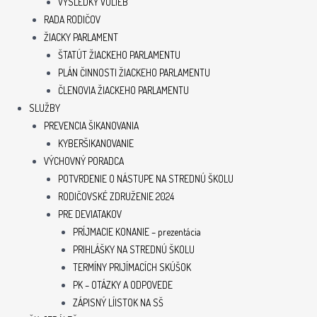
VÝSLEDKY VOLIEB
RADA RODIČOV
ŽIACKY PARLAMENT
ŠTATÚT ŽIACKEHO PARLAMENTU
PLÁN ČINNOSTI ŽIACKEHO PARLAMENTU
ČLENOVIA ŽIACKEHO PARLAMENTU
SLUŽBY
PREVENCIA ŠIKANOVANIA
KYBERŠIKANOVANIE
VÝCHOVNÝ PORADCA
POTVRDENIE O NÁSTUPE NA STREDNÚ ŠKOLU
RODIČOVSKÉ ZDRUŽENIE 2024
PRE DEVIATAKOV
PRÍJMACIE KONANIE – prezentácia
PRIHLÁŠKY NA STREDNÚ ŠKOLU
TERMÍNY PRIJÍMACÍCH SKÚŠOK
PK – OTÁZKY A ODPOVEDE
ZÁPISNÝ LÍISTOK NA SŠ