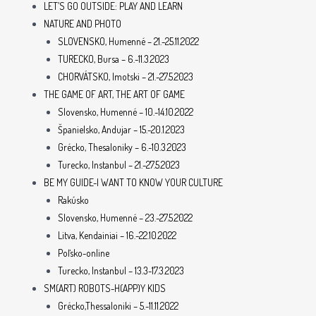
LET’S GO OUTSIDE: PLAY AND LEARN
NATURE AND PHOTO
SLOVENSKO, Humenné – 21.-25.11.2022
TURECKO, Bursa – 6.-11.3.2023
CHORVÁTSKO, Imotski – 21.-27.5.2023
THE GAME OF ART, THE ART OF GAME
Slovensko, Humenné – 10.-14.10.2022
Španielsko, Andujar – 15.-20.1.2023
Grécko, Thesaloniky – 6.-10.3.2023
Turecko, Instanbul – 21.-27.5.2023
BE MY GUIDE-I WANT TO KNOW YOUR CULTURE
Rakúsko
Slovensko, Humenné – 23.-27.5.2022
Litva, Kendainiai – 16.-22.10.2022
Poľsko-online
Turecko, Instanbul – 13.3-17.3.2023
SM(ART) ROBOTS-H(APP)Y KIDS
Grécko,Thessaloniki – 5.-11.11.2022