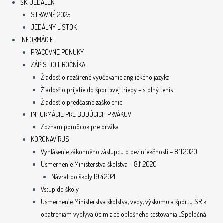
ŠK. JEDÁLEŇ
STRAVNÉ 2025
JEDÁLNY LÍSTOK
INFORMÁCIE
PRACOVNÉ PONUKY
ZÁPIS DO 1. ROČNÍKA
Žiadosť o rozšírené vyučovanie anglického jazyka
Žiadosť o prijatie do športovej triedy – stolný tenis
Žiadosť o predčasné zaškolenie
INFORMÁCIE PRE BUDÚCICH PRVÁKOV
Zoznam pomôcok pre prváka
KORONAVÍRUS
Vyhlásenie zákonného zástupcu o bezinfekčnosti – 8.11.2020
Usmernenie Ministerstva školstva – 8.11.2020
Návrat do školy 19.4.2021
Vstup do školy
Usmernenie Ministerstva školstva, vedy, výskumu a športu SR k
opatreniam vyplývajúcim z celoplošného testovania „Spoločná