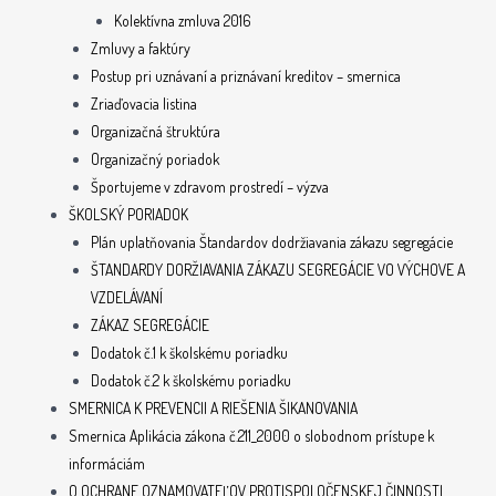
Kolektívna zmluva 2016
Zmluvy a faktúry
Postup pri uznávaní a priznávaní kreditov – smernica
Zriaďovacia listina
Organizačná štruktúra
Organizačný poriadok
Športujeme v zdravom prostredí – výzva
ŠKOLSKÝ PORIADOK
Plán uplatňovania Štandardov dodržiavania zákazu segregácie
ŠTANDARDY DORŽIAVANIA ZÁKAZU SEGREGÁCIE VO VÝCHOVE A
VZDELÁVANÍ
ZÁKAZ SEGREGÁCIE
Dodatok č.1 k školskému poriadku
Dodatok č.2 k školskému poriadku
SMERNICA K PREVENCII A RIEŠENIA ŠIKANOVANIA
Smernica Aplikácia zákona č.211_2000 o slobodnom prístupe k
informáciám
O OCHRANE OZNAMOVATEĽOV PROTISPOLOČENSKEJ ČINNOSTI