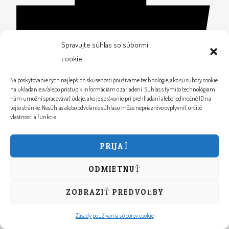
Spravujte súhlas so súbormi
cookie
Na poskytovanie tých najlepších skúseností používame technológie, ako sú súbory cookie
na ukladanie a/alebo prístup k informáciám o zariadení. Súhlas s týmito technológiami
nám umožní spracovávať údaje, ako je správanie pri prehliadaní alebo jedinečné ID na
tejto stránke. Nesúhlas alebo odvolanie súhlasu môže nepriaznivo ovplyvniť určité
vlastnosti a funkcie.
PRIJAŤ
ODMIETNUŤ
ZOBRAZIŤ PREDVOĽBY
Zásady používania súborov cookie