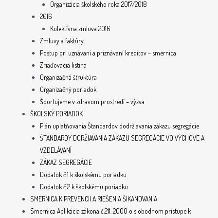
Organizácia školského roka 2017/2018
2016
Kolektívna zmluva 2016
Zmluvy a faktúry
Postup pri uznávaní a priznávaní kreditov – smernica
Zriaďovacia listina
Organizačná štruktúra
Organizačný poriadok
Športujeme v zdravom prostredí – výzva
ŠKOLSKÝ PORIADOK
Plán uplatňovania Štandardov dodržiavania zákazu segregácie
ŠTANDARDY DORŽIAVANIA ZÁKAZU SEGREGÁCIE VO VÝCHOVE A
VZDELÁVANÍ
ZÁKAZ SEGREGÁCIE
Dodatok č.1 k školskému poriadku
Dodatok č.2 k školskému poriadku
SMERNICA K PREVENCII A RIEŠENIA ŠIKANOVANIA
Smernica Aplikácia zákona č.211_2000 o slobodnom prístupe k