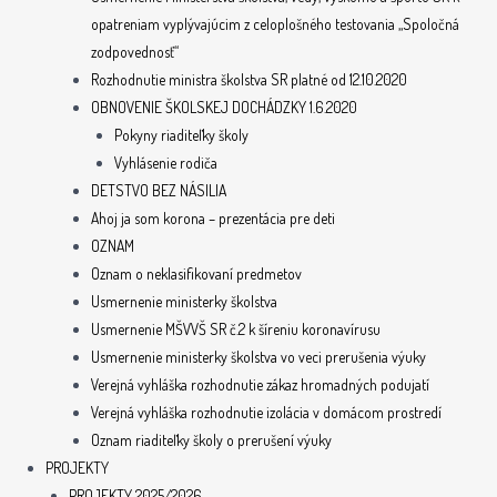
opatreniam vyplývajúcim z celoplošného testovania „Spoločná
zodpovednosť“
Rozhodnutie ministra školstva SR platné od 12.10.2020
OBNOVENIE ŠKOLSKEJ DOCHÁDZKY 1.6.2020
Pokyny riaditeľky školy
Vyhlásenie rodiča
DETSTVO BEZ NÁSILIA
Ahoj ja som korona – prezentácia pre deti
OZNAM
Oznam o neklasifikovaní predmetov
Usmernenie ministerky školstva
Usmernenie MŠVVŠ SR č.2 k šíreniu koronavírusu
Usmernenie ministerky školstva vo veci prerušenia výuky
Verejná vyhláška rozhodnutie zákaz hromadných podujatí
Verejná vyhláška rozhodnutie izolácia v domácom prostredí
Oznam riaditeľky školy o prerušení výuky
PROJEKTY
PROJEKTY 2025/2026