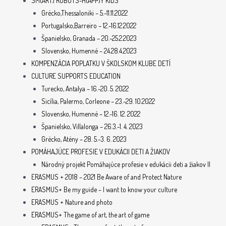
SM(ART) ROBOTS-H(APP)Y KIDS
Grécko,Thessaloniki – 5.-11.11.2022
Portugalsko,Barreiro – 12.-16.12.2022
Španielsko, Granada – 20.-25.2.2023
Slovensko, Humenné – 24.28.4.2023
KOMPENZÁCIA POPLATKU V ŠKOLSKOM KLUBE DETÍ
CULTURE SUPPORTS EDUCATION
Turecko, Antalya – 16.-20. 5. 2022
Sicília, Palermo, Corleone – 23.-29. 10.2022
Slovensko, Humenné – 12.-16. 12. 2022
Španielsko, Villalonga – 26.3.-1. 4. 2023
Grécko, Atény – 28. 5.-3. 6. 2023
POMÁHAJÚCE PROFESIE V EDUKÁCII DETI A ŽIAKOV
Národný projekt Pomáhajúce profesie v edukácii deti a žiakov II
ERASMUS + 2018 – 2021 Be Aware of and Protect Nature
ERASMUS+ Be my guide – I want to know your culture
ERASMUS + Nature and photo
ERASMUS+ The game of art, the art of game