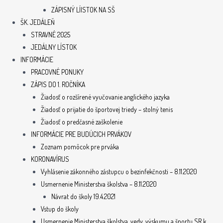
ZÁPISNÝ LÍISTOK NA SŠ
ŠK. JEDÁLEŇ
STRAVNÉ 2025
JEDÁLNY LÍSTOK
INFORMÁCIE
PRACOVNÉ PONUKY
ZÁPIS DO 1. ROČNÍKA
Žiadosť o rozšírené vyučovanie anglického jazyka
Žiadosť o prijatie do športovej triedy – stolný tenis
Žiadosť o predčasné zaškolenie
INFORMÁCIE PRE BUDÚCICH PRVÁKOV
Zoznam pomôcok pre prváka
KORONAVÍRUS
Vyhlásenie zákonného zástupcu o bezinfekčnosti – 8.11.2020
Usmernenie Ministerstva školstva – 8.11.2020
Návrat do školy 19.4.2021
Vstup do školy
Usmernenie Ministerstva školstva, vedy, výskumu a športu SR k