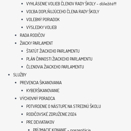
VYHLÁSENIE VOLIEB ČLENOV RADY ŠKOLY – dôležité!!!
VOĽBA DOPLŇUJÚCEHO ČLENA RADY ŠKOLY
VOLEBNÝ PORIADOK
VÝSLEDKY VOLIEB
RADA RODIČOV
ŽIACKY PARLAMENT
ŠTATÚT ŽIACKEHO PARLAMENTU
PLÁN ČINNOSTI ŽIACKEHO PARLAMENTU
ČLENOVIA ŽIACKEHO PARLAMENTU
SLUŽBY
PREVENCIA ŠIKANOVANIA
KYBERŠIKANOVANIE
VÝCHOVNÝ PORADCA
POTVRDENIE O NÁSTUPE NA STREDNÚ ŠKOLU
RODIČOVSKÉ ZDRUŽENIE 2024
PRE DEVIATAKOV
PRÍJMACIE KONANIE – prezentácia