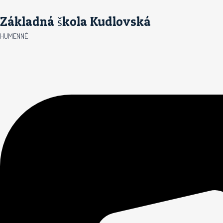
Preskočiť
Základná škola Kudlovská
na
obsah
HUMENNÉ