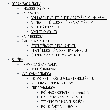
ORGANIZÁCIA ŠKOLY
PEDAGOGICKÝ ZBOR
RADA ŠKOLY
VYHLÁSENIE VOLIEB ČLENOV RADY ŠKOLY – dôležité!!!
VOĽBA DOPLŇUJÚCEHO ČLENA RADY ŠKOLY
VOLEBNÝ PORIADOK
VÝSLEDKY VOLIEB
RADA RODIČOV
ŽIACKY PARLAMENT
ŠTATÚT ŽIACKEHO PARLAMENTU
PLÁN ČINNOSTI ŽIACKEHO PARLAMENTU
ČLENOVIA ŽIACKEHO PARLAMENTU
SLUŽBY
PREVENCIA ŠIKANOVANIA
KYBERŠIKANOVANIE
VÝCHOVNÝ PORADCA
POTVRDENIE O NÁSTUPE NA STREDNÚ ŠKOLU
RODIČOVSKÉ ZDRUŽENIE 2024
PRE DEVIATAKOV
PRÍJMACIE KONANIE – prezentácia
PRIHLÁŠKY NA STREDNÚ ŠKOLU
TERMÍNY PRIJÍMACÍCH SKÚŠOK
PK – OTÁZKY A ODPOVEDE