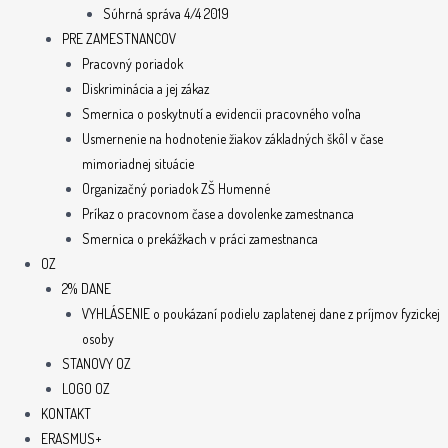
Súhrná správa 4/4 2019
PRE ZAMESTNANCOV
Pracovný poriadok
Diskriminácia a jej zákaz
Smernica o poskytnutí a evidencii pracovného voľna
Usmernenie na hodnotenie žiakov základných škôl v čase
mimoriadnej situácie
Organizačný poriadok ZŠ Humenné
Príkaz o pracovnom čase a dovolenke zamestnanca
Smernica o prekážkach v práci zamestnanca
OZ
2% DANE
VYHLÁSENIE o poukázaní podielu zaplatenej dane z príjmov fyzickej
osoby
STANOVY OZ
LOGO OZ
KONTAKT
ERASMUS+