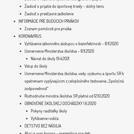
Žiadosť o prijatie do športovej triedy – stolný tenis
Žiadosť o predčasné zaškolenie
INFORMÁCIE PRE BUDÚCICH PRVÁKOV
Zoznam pomôcok pre prváka
KORONAVÍRUS
Vyhlásenie zákonného zástupcu o bezinfekčnosti – 8.11.2020
Usmernenie Ministerstva školstva – 8.11.2020
Návrat do školy 19.4.2021
Vstup do školy
Usmernenie Ministerstva školstva, vedy, výskumu a športu SR k
opatreniam vyplývajúcim z celoplošného testovania „Spoločná
zodpovednosť“
Rozhodnutie ministra školstva SR platné od 12.10.2020
OBNOVENIE ŠKOLSKEJ DOCHÁDZKY 1.6.2020
Pokyny riaditeľky školy
Vyhlásenie rodiča
DETSTVO BEZ NÁSILIA
Ahoj ja som korona – prezentácia pre deti