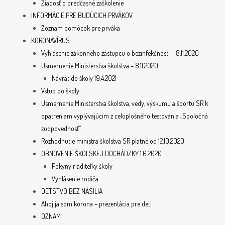
Žiadosť o predčasné zaškolenie
INFORMÁCIE PRE BUDÚCICH PRVÁKOV
Zoznam pomôcok pre prváka
KORONAVÍRUS
Vyhlásenie zákonného zástupcu o bezinfekčnosti – 8.11.2020
Usmernenie Ministerstva školstva – 8.11.2020
Návrat do školy 19.4.2021
Vstup do školy
Usmernenie Ministerstva školstva, vedy, výskumu a športu SR k
opatreniam vyplývajúcim z celoplošného testovania „Spoločná
zodpovednosť“
Rozhodnutie ministra školstva SR platné od 12.10.2020
OBNOVENIE ŠKOLSKEJ DOCHÁDZKY 1.6.2020
Pokyny riaditeľky školy
Vyhlásenie rodiča
DETSTVO BEZ NÁSILIA
Ahoj ja som korona – prezentácia pre deti
OZNAM