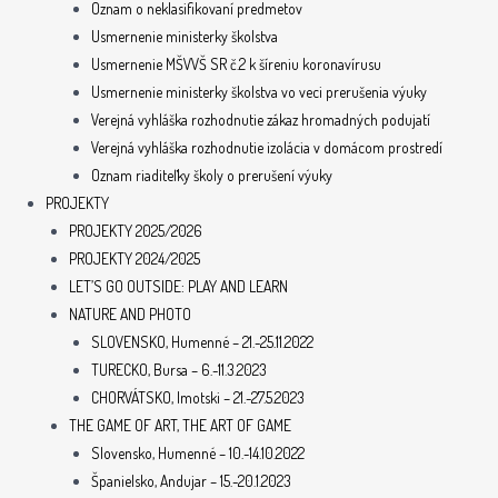
Oznam o neklasifikovaní predmetov
Usmernenie ministerky školstva
Usmernenie MŠVVŠ SR č.2 k šíreniu koronavírusu
Usmernenie ministerky školstva vo veci prerušenia výuky
Verejná vyhláška rozhodnutie zákaz hromadných podujatí
Verejná vyhláška rozhodnutie izolácia v domácom prostredí
Oznam riaditeľky školy o prerušení výuky
PROJEKTY
PROJEKTY 2025/2026
PROJEKTY 2024/2025
LET’S GO OUTSIDE: PLAY AND LEARN
NATURE AND PHOTO
SLOVENSKO, Humenné – 21.-25.11.2022
TURECKO, Bursa – 6.-11.3.2023
CHORVÁTSKO, Imotski – 21.-27.5.2023
THE GAME OF ART, THE ART OF GAME
Slovensko, Humenné – 10.-14.10.2022
Španielsko, Andujar – 15.-20.1.2023