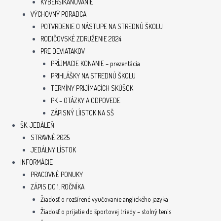
KYBERŠIKANOVANIE
VÝCHOVNÝ PORADCA
POTVRDENIE O NÁSTUPE NA STREDNÚ ŠKOLU
RODIČOVSKÉ ZDRUŽENIE 2024
PRE DEVIATAKOV
PRÍJMACIE KONANIE – prezentácia
PRIHLÁŠKY NA STREDNÚ ŠKOLU
TERMÍNY PRIJÍMACÍCH SKÚŠOK
PK – OTÁZKY A ODPOVEDE
ZÁPISNÝ LÍISTOK NA SŠ
ŠK. JEDÁLEŇ
STRAVNÉ 2025
JEDÁLNY LÍSTOK
INFORMÁCIE
PRACOVNÉ PONUKY
ZÁPIS DO 1. ROČNÍKA
Žiadosť o rozšírené vyučovanie anglického jazyka
Žiadosť o prijatie do športovej triedy – stolný tenis