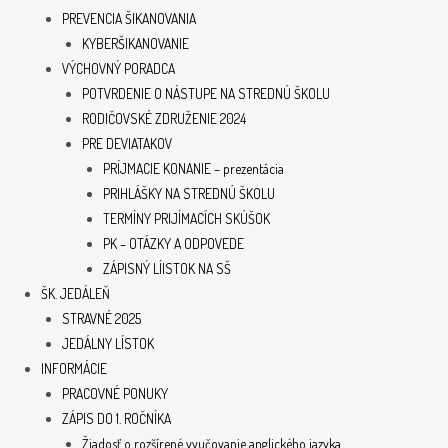
PREVENCIA ŠIKANOVANIA
KYBERŠIKANOVANIE
VÝCHOVNÝ PORADCA
POTVRDENIE O NÁSTUPE NA STREDNÚ ŠKOLU
RODIČOVSKÉ ZDRUŽENIE 2024
PRE DEVIATAKOV
PRÍJMACIE KONANIE – prezentácia
PRIHLÁŠKY NA STREDNÚ ŠKOLU
TERMÍNY PRIJÍMACÍCH SKÚŠOK
PK – OTÁZKY A ODPOVEDE
ZÁPISNÝ LÍISTOK NA SŠ
ŠK. JEDÁLEŇ
STRAVNÉ 2025
JEDÁLNY LÍSTOK
INFORMÁCIE
PRACOVNÉ PONUKY
ZÁPIS DO 1. ROČNÍKA
Žiadosť o rozšírené vyučovanie anglického jazyka