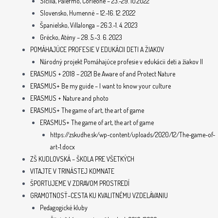
Sicília, Palermo, Corleone – 23.-29. 10.2022
Slovensko, Humenné – 12.-16. 12. 2022
Španielsko, Villalonga – 26.3.-1. 4. 2023
Grécko, Atény – 28. 5.-3. 6. 2023
POMÁHAJÚCE PROFESIE V EDUKÁCII DETI A ŽIAKOV
Národný projekt Pomáhajúce profesie v edukácii deti a žiakov II
ERASMUS + 2018 – 2021 Be Aware of and Protect Nature
ERASMUS+ Be my guide – I want to know your culture
ERASMUS + Nature and photo
ERASMUS+ The game of art, the art of game
ERASMUS+ The game of art, the art of game
https://zskudhe.sk/wp-content/uploads/2020/12/The-game-of-
art-1.docx
ZŠ KUDLOVSKÁ – ŠKOLA PRE VŠETKÝCH
VITAJTE V TRINÁSTEJ KOMNATE
ŠPORTUJEME V ZDRAVOM PROSTREDÍ
GRAMOTNOSŤ–CESTA KU KVALITNÉMU VZDELÁVANIU
Pedagogické kluby