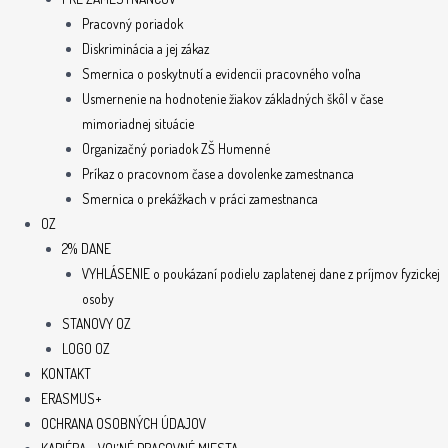
Pracovný poriadok
Diskriminácia a jej zákaz
Smernica o poskytnutí a evidencii pracovného voľna
Usmernenie na hodnotenie žiakov základných škôl v čase
mimoriadnej situácie
Organizačný poriadok ZŠ Humenné
Príkaz o pracovnom čase a dovolenke zamestnanca
Smernica o prekážkach v práci zamestnanca
OZ
2% DANE
VYHLÁSENIE o poukázaní podielu zaplatenej dane z príjmov fyzickej
osoby
STANOVY OZ
LOGO OZ
KONTAKT
ERASMUS+
OCHRANA OSOBNÝCH ÚDAJOV