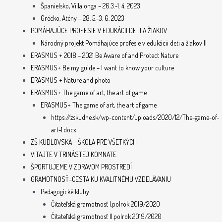
Španielsko, Villalonga – 26.3.-1. 4. 2023
Grécko, Atény – 28. 5.-3. 6. 2023
POMÁHAJÚCE PROFESIE V EDUKÁCII DETI A ŽIAKOV
Národný projekt Pomáhajúce profesie v edukácii deti a žiakov II
ERASMUS + 2018 – 2021 Be Aware of and Protect Nature
ERASMUS+ Be my guide – I want to know your culture
ERASMUS + Nature and photo
ERASMUS+ The game of art, the art of game
ERASMUS+ The game of art, the art of game
https://zskudhe.sk/wp-content/uploads/2020/12/The-game-of-
art-1.docx
ZŠ KUDLOVSKÁ – ŠKOLA PRE VŠETKÝCH
VITAJTE V TRINÁSTEJ KOMNATE
ŠPORTUJEME V ZDRAVOM PROSTREDÍ
GRAMOTNOSŤ–CESTA KU KVALITNÉMU VZDELÁVANIU
Pedagogické kluby
Čitateľská gramotnosť I.polrok 2019/2020
Čitateľská gramotnosť II.polrok 2019/2020