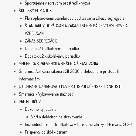
Športujeme v zdravom prostredí – výzva
ŠKOLSKÝ PORIADOK
Plán uplatňovania Štandardov dodržiavania zákazu segregácie
ŠTANDARDY DORŽIAVANIA ZÁKAZU SEGREGÁCIE VO VÝCHOVE A
VZDELÁVANÍ
ZÁKAZ SEGREGÁCIE
Dodatok č.1 k školskému poriadku
Dodatok č.2 k školskému poriadku
SMERNICA K PREVENCII A RIEŠENIA ŠIKANOVANIA
Smernica Aplikácia zákona č.211_2000 o slobodnom prístupe k
informáciám
O OCHRANE OZNAMOVATEĽOV PROTISPOLOČENSKEJ ČINNOSTI
Smernica – Vybavovanie sťažností
PRE RODIČOV
Dokumenty jedálne
VZN o dotáciach na stravovanie
Rozhodnutie ministra školstva v čase koronakrízy z 26.marca 2020
Príspevky do škôl – oznam