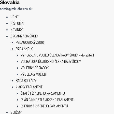
Slovakia
admin@zskudhe.edu.sk
HOME
HISTÓRIA
NOVINKY
ORGANIZÁCIA ŠKOLY
PEDAGOGICKÝ ZBOR
RADA ŠKOLY
VYHLÁSENIE VOLIEB ČLENOV RADY ŠKOLY – dôležité!!!
VOĽBA DOPLŇUJÚCEHO ČLENA RADY ŠKOLY
VOLEBNÝ PORIADOK
VÝSLEDKY VOLIEB
RADA RODIČOV
ŽIACKY PARLAMENT
ŠTATÚT ŽIACKEHO PARLAMENTU
PLÁN ČINNOSTI ŽIACKEHO PARLAMENTU
ČLENOVIA ŽIACKEHO PARLAMENTU
SLUŽBY