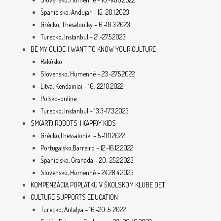
Španielsko, Andujar – 15.-20.1.2023
Grécko, Thesaloniky – 6.-10.3.2023
Turecko, Instanbul – 21.-27.5.2023
BE MY GUIDE-I WANT TO KNOW YOUR CULTURE
Rakúsko
Slovensko, Humenné – 23.-27.5.2022
Litva, Kendainiai – 16.-22.10.2022
Poľsko-online
Turecko, Instanbul – 13.3-17.3.2023
SM(ART) ROBOTS-H(APP)Y KIDS
Grécko,Thessaloniki – 5.-11.11.2022
Portugalsko,Barreiro – 12.-16.12.2022
Španielsko, Granada – 20.-25.2.2023
Slovensko, Humenné – 24.28.4.2023
KOMPENZÁCIA POPLATKU V ŠKOLSKOM KLUBE DETÍ
CULTURE SUPPORTS EDUCATION
Turecko, Antalya – 16.-20. 5. 2022