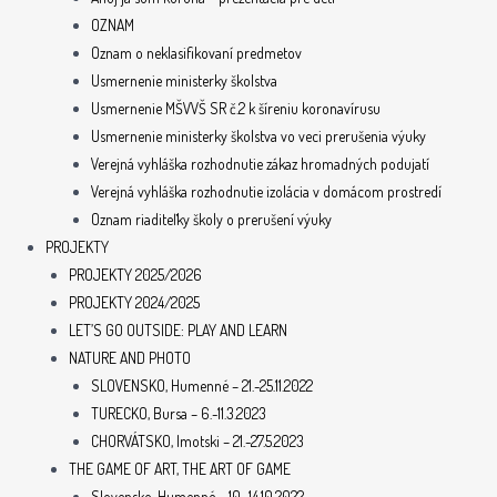
OZNAM
Oznam o neklasifikovaní predmetov
Usmernenie ministerky školstva
Usmernenie MŠVVŠ SR č.2 k šíreniu koronavírusu
Usmernenie ministerky školstva vo veci prerušenia výuky
Verejná vyhláška rozhodnutie zákaz hromadných podujatí
Verejná vyhláška rozhodnutie izolácia v domácom prostredí
Oznam riaditeľky školy o prerušení výuky
PROJEKTY
PROJEKTY 2025/2026
PROJEKTY 2024/2025
LET’S GO OUTSIDE: PLAY AND LEARN
NATURE AND PHOTO
SLOVENSKO, Humenné – 21.-25.11.2022
TURECKO, Bursa – 6.-11.3.2023
CHORVÁTSKO, Imotski – 21.-27.5.2023
THE GAME OF ART, THE ART OF GAME
Slovensko, Humenné – 10.-14.10.2022