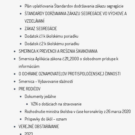
Plán uplatňovania Štandardov dodržiavania zákazu segregácie
ŠTANDARDY DORŽIAVANIA ZÁKAZU SEGREGÁCIE VO VÝCHOVE A
VZDELÁVANÍ
ZÁKAZ SEGREGÁCIE
Dodatok č.1 k školskému poriadku
Dodatok č.2 k školskému poriadku
SMERNICA K PREVENCII A RIEŠENIA ŠIKANOVANIA
Smernica Aplikácia zákona č.211_2000 o slobodnom prístupe k
informáciám
O OCHRANE OZNAMOVATEĽOV PROTISPOLOČENSKEJ ČINNOSTI
Smernica – Vybavovanie sťažností
PRE RODIČOV
Dokumenty jedálne
VZN o dotáciach na stravovanie
Rozhodnutie ministra školstva v čase koronakrízy z 26.marca 2020
Príspevky do škôl – oznam
VEREJNÉ OBSTARÁVANIE
2023