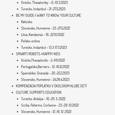
Grécko, Thesaloniky – 6.-10.3.2023
Turecko, Instanbul – 21.-27.5.2023
BE MY GUIDE-I WANT TO KNOW YOUR CULTURE
Rakúsko
Slovensko, Humenné – 23.-27.5.2022
Litva, Kendainiai – 16.-22.10.2022
Poľsko-online
Turecko, Instanbul – 13.3-17.3.2023
SM(ART) ROBOTS-H(APP)Y KIDS
Grécko,Thessaloniki – 5.-11.11.2022
Portugalsko,Barreiro – 12.-16.12.2022
Španielsko, Granada – 20.-25.2.2023
Slovensko, Humenné – 24.28.4.2023
KOMPENZÁCIA POPLATKU V ŠKOLSKOM KLUBE DETÍ
CULTURE SUPPORTS EDUCATION
Turecko, Antalya – 16.-20. 5. 2022
Sicília, Palermo, Corleone – 23.-29. 10.2022
Slovensko, Humenné – 12.-16. 12. 2022