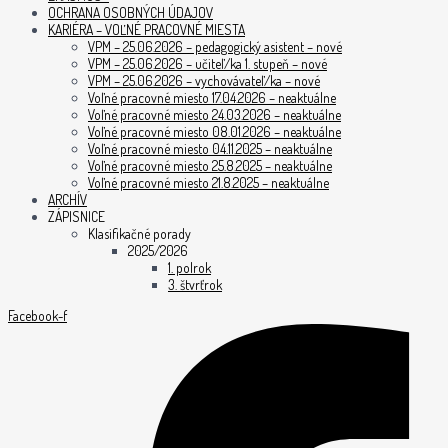
OCHRANA OSOBNÝCH ÚDAJOV
KARIÉRA – VOĽNÉ PRACOVNÉ MIESTA
VPM – 25.06.2026 – pedagogický asistent – nové
VPM – 25.06.2026 – učiteľ/ka 1. stupeň – nové
VPM – 25.06.2026 – vychovávateľ/ka – nové
Voľné pracovné miesto 17.04.2026 – neaktuálne
Voľné pracovné miesto 24.03.2026 – neaktuálne
Voľné pracovné miesto 08.01.2026 – neaktuálne
Voľné pracovné miesto 04.11.2025 – neaktuálne
Voľné pracovné miesto 25.8.2025 – neaktuálne
Voľné pracovné miesto 21.8.2025 – neaktuálne
ARCHÍV
ZÁPISNICE
Klasifikačné porady
2025/2026
1. polrok
3. štvrťrok
Facebook-f