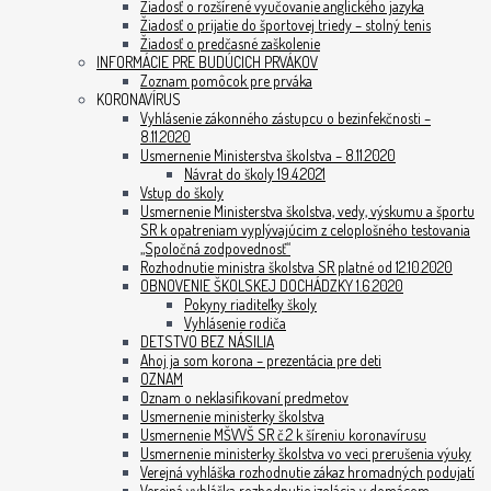
Žiadosť o rozšírené vyučovanie anglického jazyka
Žiadosť o prijatie do športovej triedy – stolný tenis
Žiadosť o predčasné zaškolenie
INFORMÁCIE PRE BUDÚCICH PRVÁKOV
Zoznam pomôcok pre prváka
KORONAVÍRUS
Vyhlásenie zákonného zástupcu o bezinfekčnosti –
8.11.2020
Usmernenie Ministerstva školstva – 8.11.2020
Návrat do školy 19.4.2021
Vstup do školy
Usmernenie Ministerstva školstva, vedy, výskumu a športu
SR k opatreniam vyplývajúcim z celoplošného testovania
„Spoločná zodpovednosť“
Rozhodnutie ministra školstva SR platné od 12.10.2020
OBNOVENIE ŠKOLSKEJ DOCHÁDZKY 1.6.2020
Pokyny riaditeľky školy
Vyhlásenie rodiča
DETSTVO BEZ NÁSILIA
Ahoj ja som korona – prezentácia pre deti
OZNAM
Oznam o neklasifikovaní predmetov
Usmernenie ministerky školstva
Usmernenie MŠVVŠ SR č.2 k šíreniu koronavírusu
Usmernenie ministerky školstva vo veci prerušenia výuky
Verejná vyhláška rozhodnutie zákaz hromadných podujatí
Verejná vyhláška rozhodnutie izolácia v domácom