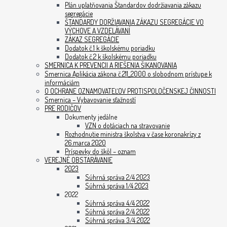
Plán uplatňovania Štandardov dodržiavania zákazu
segregácie
ŠTANDARDY DORŽIAVANIA ZÁKAZU SEGREGÁCIE VO
VÝCHOVE A VZDELÁVANÍ
ZÁKAZ SEGREGÁCIE
Dodatok č.1 k školskému poriadku
Dodatok č.2 k školskému poriadku
SMERNICA K PREVENCII A RIEŠENIA ŠIKANOVANIA
Smernica Aplikácia zákona č.211_2000 o slobodnom prístupe k
informáciám
O OCHRANE OZNAMOVATEĽOV PROTISPOLOČENSKEJ ČINNOSTI
Smernica – Vybavovanie sťažností
PRE RODIČOV
Dokumenty jedálne
VZN o dotáciach na stravovanie
Rozhodnutie ministra školstva v čase koronakrízy z
26.marca 2020
Príspevky do škôl – oznam
VEREJNÉ OBSTARÁVANIE
2023
Súhrná správa 2/4 2023
Súhrná správa 1/4 2023
2022
Súhrná správa 4/4 2022
Súhrná správa 2/4 2022
Súhrná správa 3/4 2022