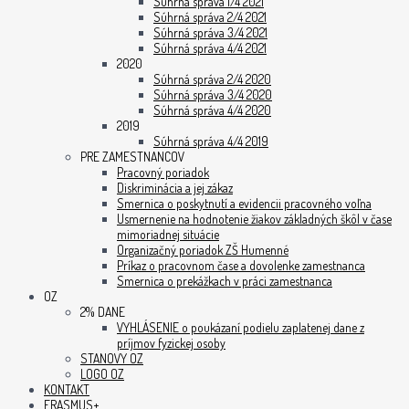
Súhrná správa 1/4 2021
Súhrná správa 2/4 2021
Súhrná správa 3/4 2021
Súhrná správa 4/4 2021
2020
Súhrná správa 2/4 2020
Súhrná správa 3/4 2020
Súhrná správa 4/4 2020
2019
Súhrná správa 4/4 2019
PRE ZAMESTNANCOV
Pracovný poriadok
Diskriminácia a jej zákaz
Smernica o poskytnutí a evidencii pracovného voľna
Usmernenie na hodnotenie žiakov základných škôl v čase
mimoriadnej situácie
Organizačný poriadok ZŠ Humenné
Príkaz o pracovnom čase a dovolenke zamestnanca
Smernica o prekážkach v práci zamestnanca
OZ
2% DANE
VYHLÁSENIE o poukázaní podielu zaplatenej dane z
príjmov fyzickej osoby
STANOVY OZ
LOGO OZ
KONTAKT
ERASMUS+