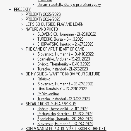
Oznam riaditeľky školy o prerušení výuky
PROJEKTY
PROJEKTY 2025/2026
PROJEKTY 2024/2025
LET’S GO OUTSIDE: PLAY AND LEARN
NATURE AND PHOTO
SLOVENSKO, Humenné – 21.-25.11.2022
TURECKO, Bursa – 6.-11.3.2023
CHORVÁTSKO, Imotski – 21.-27.5.2023
THE GAME OF ART, THE ART OF GAME
Slovensko, Humenné – 10.-14.10.2022
Španielsko, Andujar – 15.-20.1.2023
Grécko, Thesaloniky – 6.-10.3.2023
Turecko, Instanbul – 21.-27.5.2023
BE MY GUIDE-I WANT TO KNOW YOUR CULTURE
Rakúsko
Slovensko, Humenné – 23.-27.5.2022
Litva, Kendainiai – 16.-22.10.2022
Poľsko-online
Turecko, Instanbul – 13.3-17.3.2023
SM(ART) ROBOTS-H(APP)Y KIDS
Grécko,Thessaloniki – 5.-11.11.2022
Portugalsko,Barreiro – 12.-16.12.2022
Španielsko, Granada – 20.-25.2.2023
Slovensko, Humenné – 24.28.4.2023
KOMPENZÁCIA POPLATKU V ŠKOLSKOM KLUBE DETÍ