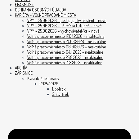
ERASMUS+
OCHRANA OSOBNÝCH ÚDAJOV
KARIÉRA – VOĽNÉ PRACOVNÉ MIESTA
VPM – 25.06.2026 – pedagogický asistent – nové
VPM – 25.06.2026 – učiteľ/ka 1. stupeň – nové
VPM – 25.06.2026 – vychovávateľ/ka – nové
Voľné pracovné miesto 17.04.2026 – neaktuálne
Voľné pracovné miesto 24.03.2026 – neaktuálne
Voľné pracovné miesto 08.01.2026 – neaktuálne
Voľné pracovné miesto 04.11.2025 – neaktuálne
Voľné pracovné miesto 25.8.2025 – neaktuálne
Voľné pracovné miesto 21.8.2025 – neaktuálne
ARCHÍV
ZÁPISNICE
Klasifikačné porady
2025/2026
1. polrok
3. štvrťrok