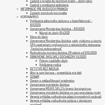
Žiadosť o prijatie do športovej triedy – stolný tenis
Žiadosť o predčasné zaškolenie
INFORMÁCIE PRE BUDÚCICH PRVÁKOV
Zoznam pomôcok pre prváka
KORONAVÍRUS
Vyhlásenie zákonného zástupcu o bezinfekčnosti –
8.11.2020
Usmernenie Ministerstva školstva – 8.11.2020
Návrat do školy 19.4.2021
Vstup do školy
Usmernenie Ministerstva školstva, vedy, výskumu a športu
SR k opatreniam vyplývajúcim z celoplošného testovania
„Spoločná zodpovednosť“
Rozhodnutie ministra školstva SR platné od 12.10.2020
OBNOVENIE ŠKOLSKEJ DOCHÁDZKY 1.6.2020
Pokyny riaditeľky školy
Vyhlásenie rodiča
DETSTVO BEZ NÁSILIA
Ahoj ja som korona – prezentácia pre deti
OZNAM
Oznam o neklasifikovaní predmetov
Usmernenie ministerky školstva
Usmernenie MŠVVŠ SR č.2 k šíreniu koronavírusu
Usmernenie ministerky školstva vo veci prerušenia výuky
Verejná vyhláška rozhodnutie zákaz hromadných podujatí
Verejná vyhláška rozhodnutie izolácia v domácom
prostredí