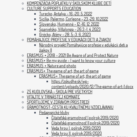
KOMPENZÁCIA POPLATKU V ŠKOLSKOM KLUBE DETÍ
CULTURE SUPPORTS EDUCATION
Turecko, Antalya – 16.-20. 5. 2022
Sicília, Palermo, Corleone – 23.-29. 10.2022
Slovensko, Humenné – 12.-16. 12. 2022
Španielsko, Villalonga – 26.3.-1. 4. 2023
Grécko, Atény – 28. 5.-3. 6. 2023
POMÁHAJÚCE PROFESIE V EDUKÁCII DETI A ŽIAKOV
Národný projekt Pomáhajúce profesie v edukácii deti a
žiakov II
ERASMUS + 2018 – 2021 Be Aware of and Protect Nature
ERASMUS+ Be my guide – I want to know your culture
ERASMUS + Nature and photo
ERASMUS+ The game of art, the art of game
ERASMUS+ The game of art, the art of game
https://zskudhe.sk/wp-
content/uploads/2020/12/The-game-of-art-1.docx
ZŠ KUDLOVSKÁ – ŠKOLA PRE VŠETKÝCH
VITAJTE V TRINÁSTEJ KOMNATE
ŠPORTUJEME V ZDRAVOM PROSTREDÍ
GRAMOTNOSŤ–CESTA KU KVALITNÉMU VZDELÁVANIU
Pedagogické kluby
Čitateľská gramotnosť I.polrok 2019/2020
Čitateľská gramotnosť II.polrok 2019/2020
Veda hrou I. polrok 2019/2020
Veda hrou II. polrok 2019/2020