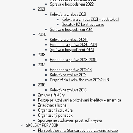
Správa o hospodárení 2022
2021
Kolektívna zmluva 2021
Kolektívna zmluva 2021 – dodatok č.1
Dodatok KZ ku stravovaniu
Správa o hospodárení 2021
2020
Kolektívna zmluva 2020
Hodnotiaca správa 2020-2021
Správa o hospodárení 2020
2018
Hodnotiaca správa 2018-2019
2017
Hodnotiaca správa 2017/18
Kolektívna zmluva 2017
Organizácia školského roka 2017/2018
2016
Kolektívna zmluva 2016
Zmluvy a faktúry
Postup pri uznávaní a priznávaní kreditov – smernica
Zriaďovacia listina
Organizačná štruktúra
Organizačný poriadok
Športujeme v zdravom prostredí – výzva
ŠKOLSKÝ PORIADOK
Plán uplatňovania Štandardov dodržiavania zákazu