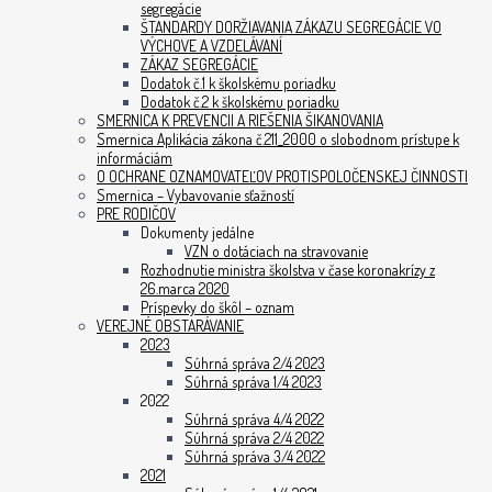
segregácie
ŠTANDARDY DORŽIAVANIA ZÁKAZU SEGREGÁCIE VO
VÝCHOVE A VZDELÁVANÍ
ZÁKAZ SEGREGÁCIE
Dodatok č.1 k školskému poriadku
Dodatok č.2 k školskému poriadku
SMERNICA K PREVENCII A RIEŠENIA ŠIKANOVANIA
Smernica Aplikácia zákona č.211_2000 o slobodnom prístupe k
informáciám
O OCHRANE OZNAMOVATEĽOV PROTISPOLOČENSKEJ ČINNOSTI
Smernica – Vybavovanie sťažností
PRE RODIČOV
Dokumenty jedálne
VZN o dotáciach na stravovanie
Rozhodnutie ministra školstva v čase koronakrízy z
26.marca 2020
Príspevky do škôl – oznam
VEREJNÉ OBSTARÁVANIE
2023
Súhrná správa 2/4 2023
Súhrná správa 1/4 2023
2022
Súhrná správa 4/4 2022
Súhrná správa 2/4 2022
Súhrná správa 3/4 2022
2021