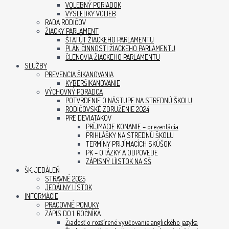
VOLEBNÝ PORIADOK
VÝSLEDKY VOLIEB
RADA RODIČOV
ŽIACKY PARLAMENT
ŠTATÚT ŽIACKEHO PARLAMENTU
PLÁN ČINNOSTI ŽIACKEHO PARLAMENTU
ČLENOVIA ŽIACKEHO PARLAMENTU
SLUŽBY
PREVENCIA ŠIKANOVANIA
KYBERŠIKANOVANIE
VÝCHOVNÝ PORADCA
POTVRDENIE O NÁSTUPE NA STREDNÚ ŠKOLU
RODIČOVSKÉ ZDRUŽENIE 2024
PRE DEVIATAKOV
PRÍJMACIE KONANIE – prezentácia
PRIHLÁŠKY NA STREDNÚ ŠKOLU
TERMÍNY PRIJÍMACÍCH SKÚŠOK
PK – OTÁZKY A ODPOVEDE
ZÁPISNÝ LÍISTOK NA SŠ
ŠK. JEDÁLEŇ
STRAVNÉ 2025
JEDÁLNY LÍSTOK
INFORMÁCIE
PRACOVNÉ PONUKY
ZÁPIS DO 1. ROČNÍKA
Žiadosť o rozšírené vyučovanie anglického jazyka