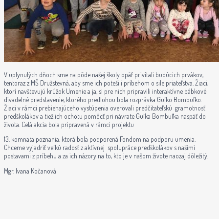
V uplynulých dňoch sme na pôde našej školy opäť privítali budúcich prvákov,
tentoraz z MŠ Družstevná, aby sme ich potešili príbehom o sile priateľstva. Žiaci,
ktorí navštevujú krúžok Umenie a ja, si pre nich pripravili interaktívne bábkové
divadelné predstavenie, ktorého predlohou bola rozprávka Guľko Bombuľko.
Žiaci v rámci prebiehajúceho vystúpenia overovali predčitateľskú gramotnosť
predškolákov a tiež ich ochotu pomôcť pri návrate Guľka Bombuľka naspäť do
života. Celá akcia bola pripravená v rámci projektu
13. komnata poznania, ktorá bola podporená Fondom na podporu umenia.
Chceme vyjadriť veľkú radosť z aktívnej spolupráce predškolákov s našimi
postavami z príbehu a za ich názory na to, kto je v našom živote naozaj dôležitý.
Mgr. Ivana Kočanová