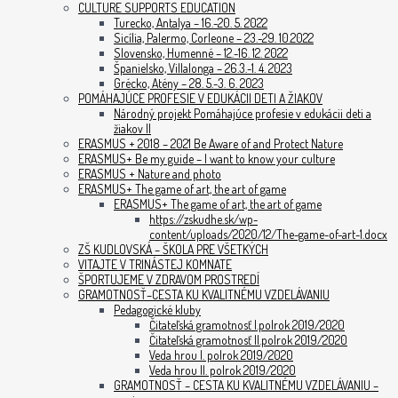
CULTURE SUPPORTS EDUCATION
Turecko, Antalya – 16.-20. 5. 2022
Sicília, Palermo, Corleone – 23.-29. 10.2022
Slovensko, Humenné – 12.-16. 12. 2022
Španielsko, Villalonga – 26.3.-1. 4. 2023
Grécko, Atény – 28. 5.-3. 6. 2023
POMÁHAJÚCE PROFESIE V EDUKÁCII DETI A ŽIAKOV
Národný projekt Pomáhajúce profesie v edukácii deti a
žiakov II
ERASMUS + 2018 – 2021 Be Aware of and Protect Nature
ERASMUS+ Be my guide – I want to know your culture
ERASMUS + Nature and photo
ERASMUS+ The game of art, the art of game
ERASMUS+ The game of art, the art of game
https://zskudhe.sk/wp-
content/uploads/2020/12/The-game-of-art-1.docx
ZŠ KUDLOVSKÁ – ŠKOLA PRE VŠETKÝCH
VITAJTE V TRINÁSTEJ KOMNATE
ŠPORTUJEME V ZDRAVOM PROSTREDÍ
GRAMOTNOSŤ–CESTA KU KVALITNÉMU VZDELÁVANIU
Pedagogické kluby
Čitateľská gramotnosť I.polrok 2019/2020
Čitateľská gramotnosť II.polrok 2019/2020
Veda hrou I. polrok 2019/2020
Veda hrou II. polrok 2019/2020
GRAMOTNOSŤ – CESTA KU KVALITNÉMU VZDELÁVANIU –