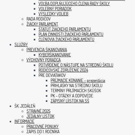
VOĽBA DOPLŇUJÚCEHO ČLENA RADY ŠKOLY
VOLEBNÝ PORIADOK
VÝSLEDKY VOLIEB
RADA RODIČOV
ŽIACKY PARLAMENT
ŠTATÚT ŽIACKEHO PARLAMENTU
PLÁN ČINNOSTI ŽIACKEHO PARLAMENTU
ČLENOVIA ŽIACKEHO PARLAMENTU
SLUŽBY
PREVENCIA ŠIKANOVANIA
KYBERŠIKANOVANIE
VÝCHOVNÝ PORADCA
POTVRDENIE O NÁSTUPE NA STREDNÚ ŠKOLU
RODIČOVSKÉ ZDRUŽENIE 2024
PRE DEVIATAKOV
PRÍJMACIE KONANIE – prezentácia
PRIHLÁŠKY NA STREDNÚ ŠKOLU
TERMÍNY PRIJÍMACÍCH SKÚŠOK
PK – OTÁZKY A ODPOVEDE
ZÁPISNÝ LÍISTOK NA SŠ
ŠK. JEDÁLEŇ
STRAVNÉ 2025
JEDÁLNY LÍSTOK
INFORMÁCIE
PRACOVNÉ PONUKY
ZÁPIS DO 1. ROČNÍKA