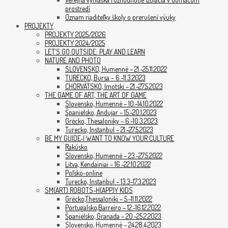
prostredí
Oznam riaditeľky školy o prerušení výuky
PROJEKTY
PROJEKTY 2025/2026
PROJEKTY 2024/2025
LET’S GO OUTSIDE: PLAY AND LEARN
NATURE AND PHOTO
SLOVENSKO, Humenné – 21.-25.11.2022
TURECKO, Bursa – 6.-11.3.2023
CHORVÁTSKO, Imotski – 21.-27.5.2023
THE GAME OF ART, THE ART OF GAME
Slovensko, Humenné – 10.-14.10.2022
Španielsko, Andujar – 15.-20.1.2023
Grécko, Thesaloniky – 6.-10.3.2023
Turecko, Instanbul – 21.-27.5.2023
BE MY GUIDE-I WANT TO KNOW YOUR CULTURE
Rakúsko
Slovensko, Humenné – 23.-27.5.2022
Litva, Kendainiai – 16.-22.10.2022
Poľsko-online
Turecko, Instanbul – 13.3-17.3.2023
SM(ART) ROBOTS-H(APP)Y KIDS
Grécko,Thessaloniki – 5.-11.11.2022
Portugalsko,Barreiro – 12.-16.12.2022
Španielsko, Granada – 20.-25.2.2023
Slovensko, Humenné – 24.28.4.2023