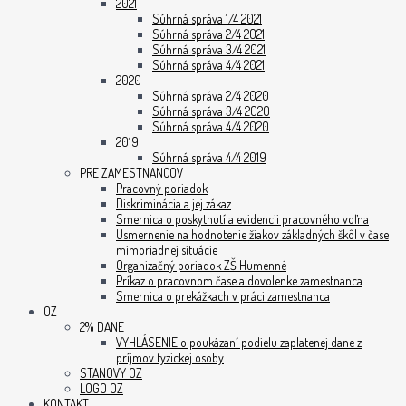
2021
Súhrná správa 1/4 2021
Súhrná správa 2/4 2021
Súhrná správa 3/4 2021
Súhrná správa 4/4 2021
2020
Súhrná správa 2/4 2020
Súhrná správa 3/4 2020
Súhrná správa 4/4 2020
2019
Súhrná správa 4/4 2019
PRE ZAMESTNANCOV
Pracovný poriadok
Diskriminácia a jej zákaz
Smernica o poskytnutí a evidencii pracovného voľna
Usmernenie na hodnotenie žiakov základných škôl v čase
mimoriadnej situácie
Organizačný poriadok ZŠ Humenné
Príkaz o pracovnom čase a dovolenke zamestnanca
Smernica o prekážkach v práci zamestnanca
OZ
2% DANE
VYHLÁSENIE o poukázaní podielu zaplatenej dane z
príjmov fyzickej osoby
STANOVY OZ
LOGO OZ
KONTAKT