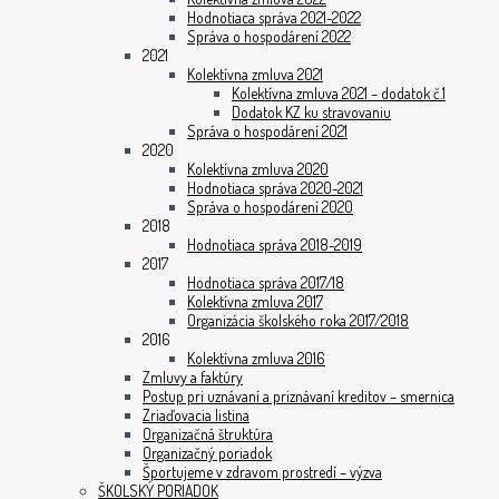
Hodnotiaca správa 2021-2022
Správa o hospodárení 2022
2021
Kolektívna zmluva 2021
Kolektívna zmluva 2021 – dodatok č.1
Dodatok KZ ku stravovaniu
Správa o hospodárení 2021
2020
Kolektívna zmluva 2020
Hodnotiaca správa 2020-2021
Správa o hospodárení 2020
2018
Hodnotiaca správa 2018-2019
2017
Hodnotiaca správa 2017/18
Kolektívna zmluva 2017
Organizácia školského roka 2017/2018
2016
Kolektívna zmluva 2016
Zmluvy a faktúry
Postup pri uznávaní a priznávaní kreditov – smernica
Zriaďovacia listina
Organizačná štruktúra
Organizačný poriadok
Športujeme v zdravom prostredí – výzva
ŠKOLSKÝ PORIADOK