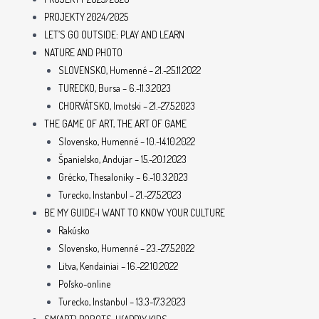
PROJEKTY 2024/2025
LET’S GO OUTSIDE: PLAY AND LEARN
NATURE AND PHOTO
SLOVENSKO, Humenné – 21.-25.11.2022
TURECKO, Bursa – 6.-11.3.2023
CHORVÁTSKO, Imotski – 21.-27.5.2023
THE GAME OF ART, THE ART OF GAME
Slovensko, Humenné – 10.-14.10.2022
Španielsko, Andujar – 15.-20.1.2023
Grécko, Thesaloniky – 6.-10.3.2023
Turecko, Instanbul – 21.-27.5.2023
BE MY GUIDE-I WANT TO KNOW YOUR CULTURE
Rakúsko
Slovensko, Humenné – 23.-27.5.2022
Litva, Kendainiai – 16.-22.10.2022
Poľsko-online
Turecko, Instanbul – 13.3-17.3.2023