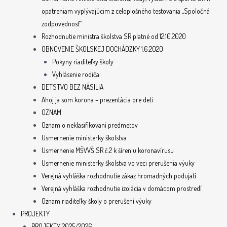
opatreniam vyplývajúcim z celoplošného testovania „Spoločná
zodpovednosť“
Rozhodnutie ministra školstva SR platné od 12.10.2020
OBNOVENIE ŠKOLSKEJ DOCHÁDZKY 1.6.2020
Pokyny riaditeľky školy
Vyhlásenie rodiča
DETSTVO BEZ NÁSILIA
Ahoj ja som korona – prezentácia pre deti
OZNAM
Oznam o neklasifikovaní predmetov
Usmernenie ministerky školstva
Usmernenie MŠVVŠ SR č.2 k šíreniu koronavírusu
Usmernenie ministerky školstva vo veci prerušenia výuky
Verejná vyhláška rozhodnutie zákaz hromadných podujatí
Verejná vyhláška rozhodnutie izolácia v domácom prostredí
Oznam riaditeľky školy o prerušení výuky
PROJEKTY
PROJEKTY 2025/2026