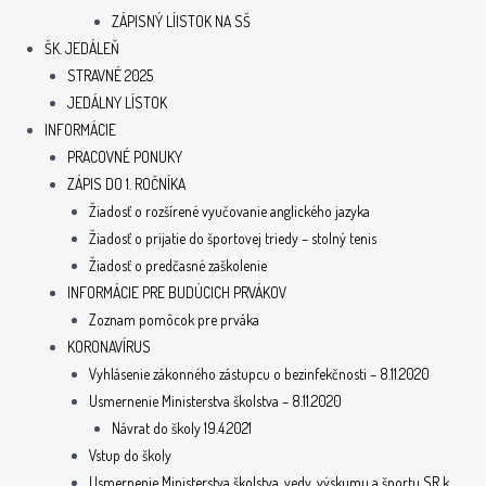
ZÁPISNÝ LÍISTOK NA SŠ
ŠK. JEDÁLEŇ
STRAVNÉ 2025
JEDÁLNY LÍSTOK
INFORMÁCIE
PRACOVNÉ PONUKY
ZÁPIS DO 1. ROČNÍKA
Žiadosť o rozšírené vyučovanie anglického jazyka
Žiadosť o prijatie do športovej triedy – stolný tenis
Žiadosť o predčasné zaškolenie
INFORMÁCIE PRE BUDÚCICH PRVÁKOV
Zoznam pomôcok pre prváka
KORONAVÍRUS
Vyhlásenie zákonného zástupcu o bezinfekčnosti – 8.11.2020
Usmernenie Ministerstva školstva – 8.11.2020
Návrat do školy 19.4.2021
Vstup do školy
Usmernenie Ministerstva školstva, vedy, výskumu a športu SR k