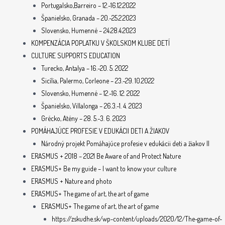
Portugalsko,Barreiro – 12.-16.12.2022
Španielsko, Granada – 20.-25.2.2023
Slovensko, Humenné – 24.28.4.2023
KOMPENZÁCIA POPLATKU V ŠKOLSKOM KLUBE DETÍ
CULTURE SUPPORTS EDUCATION
Turecko, Antalya – 16.-20. 5. 2022
Sicília, Palermo, Corleone – 23.-29. 10.2022
Slovensko, Humenné – 12.-16. 12. 2022
Španielsko, Villalonga – 26.3.-1. 4. 2023
Grécko, Atény – 28. 5.-3. 6. 2023
POMÁHAJÚCE PROFESIE V EDUKÁCII DETI A ŽIAKOV
Národný projekt Pomáhajúce profesie v edukácii deti a žiakov II
ERASMUS + 2018 – 2021 Be Aware of and Protect Nature
ERASMUS+ Be my guide – I want to know your culture
ERASMUS + Nature and photo
ERASMUS+ The game of art, the art of game
ERASMUS+ The game of art, the art of game
https://zskudhe.sk/wp-content/uploads/2020/12/The-game-of-