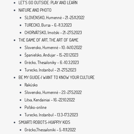
LET’S GO OUTSIDE: PLAY AND LEARN
NATURE AND PHOTO
SLOVENSKO, Humenné – 21.-25.11.2022
TURECKO, Bursa – 6.-11.3.2023
CHORVÁTSKO, Imotski – 21.-27.5.2023
THE GAME OF ART, THE ART OF GAME
Slovensko, Humenné – 10.-14.10.2022
Španielsko, Andujar – 15.-20.1.2023
Grécko, Thesaloniky – 6.-10.3.2023
Turecko, Instanbul – 21.-27.5.2023
BE MY GUIDE-I WANT TO KNOW YOUR CULTURE
Rakúsko
Slovensko, Humenné – 23.-27.5.2022
Litva, Kendainiai – 16.-22.10.2022
Poľsko-online
Turecko, Instanbul – 13.3-17.3.2023
SM(ART) ROBOTS-H(APP)Y KIDS
Grécko,Thessaloniki – 5.-11.11.2022