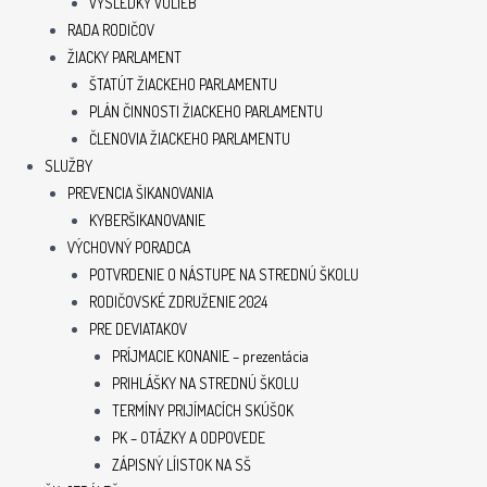
VÝSLEDKY VOLIEB
RADA RODIČOV
ŽIACKY PARLAMENT
ŠTATÚT ŽIACKEHO PARLAMENTU
PLÁN ČINNOSTI ŽIACKEHO PARLAMENTU
ČLENOVIA ŽIACKEHO PARLAMENTU
SLUŽBY
PREVENCIA ŠIKANOVANIA
KYBERŠIKANOVANIE
VÝCHOVNÝ PORADCA
POTVRDENIE O NÁSTUPE NA STREDNÚ ŠKOLU
RODIČOVSKÉ ZDRUŽENIE 2024
PRE DEVIATAKOV
PRÍJMACIE KONANIE – prezentácia
PRIHLÁŠKY NA STREDNÚ ŠKOLU
TERMÍNY PRIJÍMACÍCH SKÚŠOK
PK – OTÁZKY A ODPOVEDE
ZÁPISNÝ LÍISTOK NA SŠ