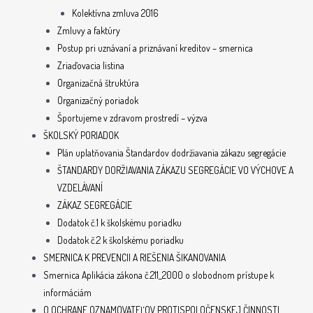
Kolektívna zmluva 2016
Zmluvy a faktúry
Postup pri uznávaní a priznávaní kreditov – smernica
Zriaďovacia listina
Organizačná štruktúra
Organizačný poriadok
Športujeme v zdravom prostredí – výzva
ŠKOLSKÝ PORIADOK
Plán uplatňovania Štandardov dodržiavania zákazu segregácie
ŠTANDARDY DORŽIAVANIA ZÁKAZU SEGREGÁCIE VO VÝCHOVE A
VZDELÁVANÍ
ZÁKAZ SEGREGÁCIE
Dodatok č.1 k školskému poriadku
Dodatok č.2 k školskému poriadku
SMERNICA K PREVENCII A RIEŠENIA ŠIKANOVANIA
Smernica Aplikácia zákona č.211_2000 o slobodnom prístupe k
informáciám
O OCHRANE OZNAMOVATEĽOV PROTISPOLOČENSKEJ ČINNOSTI