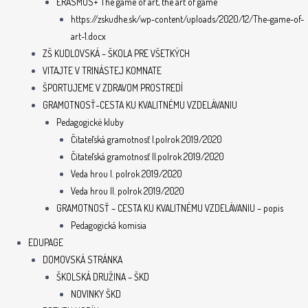
ERASMUS+ The game of art, the art of game
https://zskudhe.sk/wp-content/uploads/2020/12/The-game-of-
art-1.docx
ZŠ KUDLOVSKÁ – ŠKOLA PRE VŠETKÝCH
VITAJTE V TRINÁSTEJ KOMNATE
ŠPORTUJEME V ZDRAVOM PROSTREDÍ
GRAMOTNOSŤ–CESTA KU KVALITNÉMU VZDELÁVANIU
Pedagogické kluby
Čitateľská gramotnosť I.polrok 2019/2020
Čitateľská gramotnosť II.polrok 2019/2020
Veda hrou I. polrok 2019/2020
Veda hrou II. polrok 2019/2020
GRAMOTNOSŤ – CESTA KU KVALITNÉMU VZDELÁVANIU – popis
Pedagogická komisia
EDUPAGE
DOMOVSKÁ STRÁNKA
ŠKOLSKÁ DRUŽINA – ŠKD
NOVINKY ŠKD