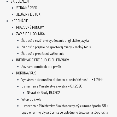
ŠK. JEDÁLEŇ
STRAVNÉ 2025
JEDÁLNY LÍSTOK
INFORMÁCIE
PRACOVNÉ PONUKY
ZÁPIS DO 1. ROČNÍKA
Žiadosť o rozšírené vyučovanie anglického jazyka
Žiadosť o prijatie do športovej triedy – stolný tenis
Žiadosť o predčasné zaškolenie
INFORMÁCIE PRE BUDÚCICH PRVÁKOV
Zoznam pomôcok pre prváka
KORONAVÍRUS
Vyhlásenie zákonného zástupcu o bezinfekčnosti – 8.11.2020
Usmernenie Ministerstva školstva – 8.11.2020
Návrat do školy 19.4.2021
Vstup do školy
Usmernenie Ministerstva školstva, vedy, výskumu a športu SR k
opatreniam vyplývajúcim z celoplošného testovania „Spoločná