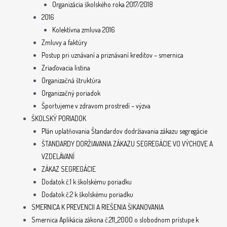
Organizácia školského roka 2017/2018
2016
Kolektívna zmluva 2016
Zmluvy a faktúry
Postup pri uznávaní a priznávaní kreditov – smernica
Zriaďovacia listina
Organizačná štruktúra
Organizačný poriadok
Športujeme v zdravom prostredí – výzva
ŠKOLSKÝ PORIADOK
Plán uplatňovania Štandardov dodržiavania zákazu segregácie
ŠTANDARDY DORŽIAVANIA ZÁKAZU SEGREGÁCIE VO VÝCHOVE A
VZDELÁVANÍ
ZÁKAZ SEGREGÁCIE
Dodatok č.1 k školskému poriadku
Dodatok č.2 k školskému poriadku
SMERNICA K PREVENCII A RIEŠENIA ŠIKANOVANIA
Smernica Aplikácia zákona č.211_2000 o slobodnom prístupe k