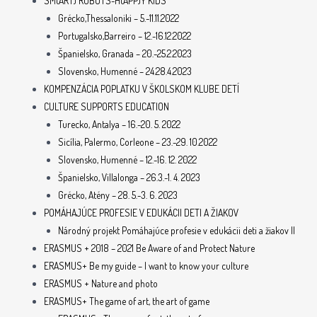
SM(ART) ROBOTS-H(APP)Y KIDS
Grécko,Thessaloniki – 5.-11.11.2022
Portugalsko,Barreiro – 12.-16.12.2022
Španielsko, Granada – 20.-25.2.2023
Slovensko, Humenné – 24.28.4.2023
KOMPENZÁCIA POPLATKU V ŠKOLSKOM KLUBE DETÍ
CULTURE SUPPORTS EDUCATION
Turecko, Antalya – 16.-20. 5. 2022
Sicília, Palermo, Corleone – 23.-29. 10.2022
Slovensko, Humenné – 12.-16. 12. 2022
Španielsko, Villalonga – 26.3.-1. 4. 2023
Grécko, Atény – 28. 5.-3. 6. 2023
POMÁHAJÚCE PROFESIE V EDUKÁCII DETI A ŽIAKOV
Národný projekt Pomáhajúce profesie v edukácii deti a žiakov II
ERASMUS + 2018 – 2021 Be Aware of and Protect Nature
ERASMUS+ Be my guide – I want to know your culture
ERASMUS + Nature and photo
ERASMUS+ The game of art, the art of game