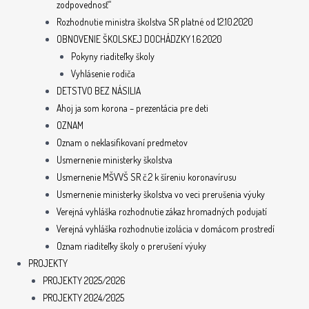
zodpovednosť“
Rozhodnutie ministra školstva SR platné od 12.10.2020
OBNOVENIE ŠKOLSKEJ DOCHÁDZKY 1.6.2020
Pokyny riaditeľky školy
Vyhlásenie rodiča
DETSTVO BEZ NÁSILIA
Ahoj ja som korona – prezentácia pre deti
OZNAM
Oznam o neklasifikovaní predmetov
Usmernenie ministerky školstva
Usmernenie MŠVVŠ SR č.2 k šíreniu koronavírusu
Usmernenie ministerky školstva vo veci prerušenia výuky
Verejná vyhláška rozhodnutie zákaz hromadných podujatí
Verejná vyhláška rozhodnutie izolácia v domácom prostredí
Oznam riaditeľky školy o prerušení výuky
PROJEKTY
PROJEKTY 2025/2026
PROJEKTY 2024/2025