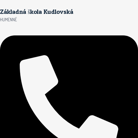
Preskočiť
Základná škola Kudlovská
na
obsah
HUMENNÉ