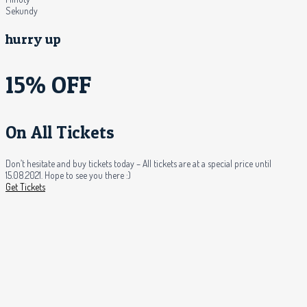
Sekundy
hurry up
15% OFF
On All Tickets
Don’t hesitate and buy tickets today – All tickets are at a special price until
15.08.2021. Hope to see you there :)
Get Tickets