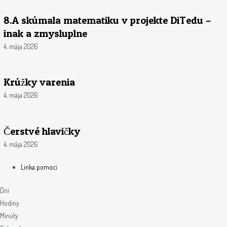
8.A skúmala matematiku v projekte DiTedu –
inak a zmysluplne
4. mája 2026
Krúžky varenia
4. mája 2026
Čerstvé hlavičky
4. mája 2026
Linka pomoci
Dni
Hodiny
Minúty