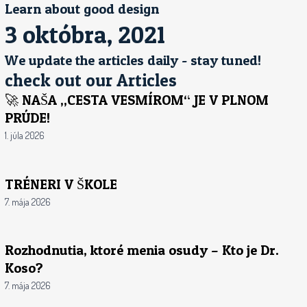
Learn about good design
Preskočiť
na
3 októbra, 2021
obsah
We update the articles daily - stay tuned!
check out our Articles
🚀 NAŠA „CESTA VESMÍROM“ JE V PLNOM
PRÚDE!
1. júla 2026
TRÉNERI V ŠKOLE
7. mája 2026
Rozhodnutia, ktoré menia osudy – Kto je Dr.
Koso?
7. mája 2026