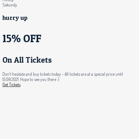
Sekundy
hurry up
15% OFF
On All Tickets
Don’t hesitate and buy tickets today – All tickets are at a special price until
15.08.2021. Hope to see you there :)
Get Tickets